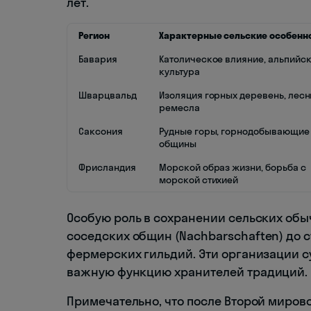
лет.
Регион
Характерные сельские особенн
Бавария
Католическое влияние, альпийс
культура
Шварцвальд
Изоляция горных деревень, лес
ремесла
Саксония
Рудные горы, горнодобывающие
общины
Фрисландия
Морской образ жизни, борьба с
морской стихией
Особую роль в сохранении сельских об
соседских общин (Nachbarschaften) до с
фермерских гильдий. Эти организации с
важную функцию хранителей традиций.
Примечательно, что после Второй миров