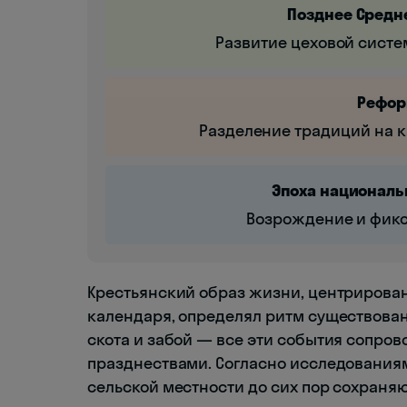
Позднее Среднев
Развитие цеховой систе
Реформ
Разделение традиций на к
Эпоха национальн
Возрождение и фикс
Крестьянский образ жизни, центрирова
календаря, определял ритм существова
скота и забой — все эти события сопро
празднествами. Согласно исследования
сельской местности до сих пор сохраня