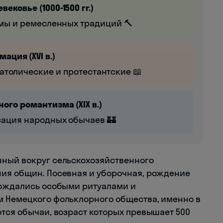
ековье (1000-1500 гг.)
мы и ремесленных традиций 🔨
ация (XVI в.)
атолические и протестантские 📖
ого романтизма (XIX в.)
ация народных обычаев 🏰
нный вокруг сельскохозяйственного
ния общин. Посевная и уборочная, рождение
вождались особыми ритуалами и
м Немецкого фольклорного общества, именно в
ются обычаи, возраст которых превышает 500