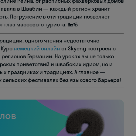
олине Рейна, от расписных фахверковых домов
навала в Швабии — каждый регион хранит
ть. Погружение в эти традиции позволяет
 глаз массового туриста. 🏡🍻
радиции, одного чтения недостаточно —
 Курс
немецкий онлайн
от Skyeng построен с
регионов Германии. На уроках вы не только
рских приветствий и швабских идиом, но и
ых праздниках и традициях. А главное —
х сельских фестивалях без языкового барьера!
слов