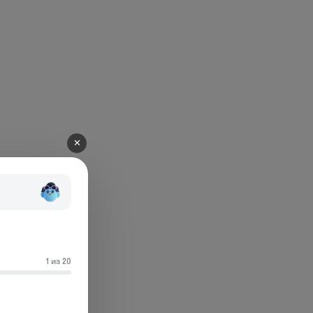
✕
1 из 20