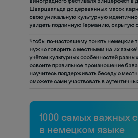
виноградного фестиваля Винцерфест в д
Шварцвальда до деревянных масок кар
свою уникальную культурную идентичнос
увидеть подлинную Германию, скрытую от
Чтобы по-настоящему понять немецкие т
нужно говорить с местными на их языке!
учётом культурных особенностей разных 
освоите правильное произношение бава
научитесь поддерживать беседу о местн
сможете сами участвовать в аутентичны
1000 самых важных 
в немецком языке