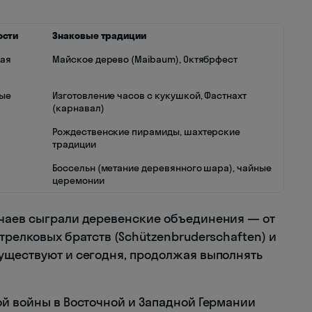
ости
Знаковые традиции
кая
Майское дерево (Maibaum), Октябрфест
ные
Изготовление часов с кукушкой, Фастнахт
(карнавал)
Рождественские пирамиды, шахтерские
традиции
Боссельн (метание деревянного шара), чайные
церемонии
ычаев сыграли деревенские объединения — от
трелковых братств (Schützenbruderschaften) и
уществуют и сегодня, продолжая выполнять
ой войны в Восточной и Западной Германии