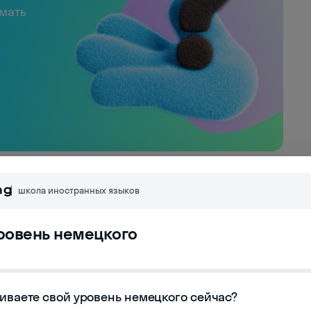
имать
мецкой культуры:
школа иностранных языков
ор
уровень немецкого
ась на протяжении более тысячи лет под
х и религиозных факторов. До промышленной
иваете свой уровень немецкого сейчас?
или в деревнях, где образовались уникальные