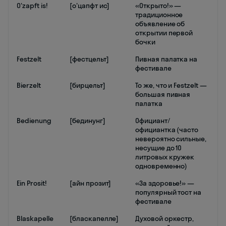
O'zapft is!
[о'цапфт ис]
«Открыто!» —
традиционное
объявление об
открытии первой
бочки
Festzelt
[фестцельт]
Пивная палатка на
фестивале
Bierzelt
[бирцельт]
То же, что и Festzelt —
большая пивная
палатка
Bedienung
[бединунг]
Официант/
официантка (часто
невероятно сильные,
несущие до 10
литровых кружек
одновременно)
Ein Prosit!
[айн прозит]
«За здоровье!» —
популярный тост на
фестивале
Blaskapelle
[бласкапелле]
Духовой оркестр,