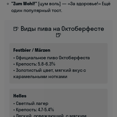
"Zum Wohl!"
[цум воль] — «За здоровье!» Ещё
один популярный тост.
🍺 Виды пива на Октоберфесте
🍺
Festbier / Märzen
• Официальное пиво Октоберфеста
• Крепость: 5.8-6.3%
• Золотистый цвет, мягкий вкус с
карамельными нотками
Helles
• Светлый лагер
• Крепость: 4.7-5.4%
• Легкий, освежающий, с мягким