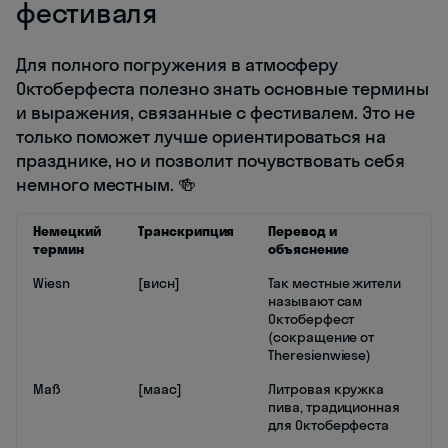
фестиваля
Для полного погружения в атмосферу
Октоберфеста полезно знать основные термины
и выражения, связанные с фестивалем. Это не
только поможет лучше ориентироваться на
празднике, но и позволит почувствовать себя
немного местным. 🍻
Немецкий
Транскрипция
Перевод и
термин
объяснение
Wiesn
[висн]
Так местные жители
называют сам
Октоберфест
(сокращение от
Theresienwiese)
Maß
[маас]
Литровая кружка
пива, традиционная
для Октоберфеста