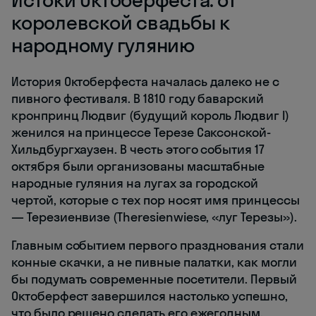
королевской свадьбы к
народному гулянию
История Октоберфеста началась далеко не с
пивного фестиваля. В 1810 году баварский
кронпринц Людвиг (будущий король Людвиг I)
женился на принцессе Терезе Саксонской-
Хильдбургхаузен. В честь этого события 17
октября были организованы масштабные
народные гуляния на лугах за городской
чертой, которые с тех пор носят имя принцессы
— Терезиенвизе (Theresienwiese, «луг Терезы»).
Главным событием первого празднования стали
конные скачки, а не пивные палатки, как могли
бы подумать современные посетители. Первый
Октоберфест завершился настолько успешно,
что было решено сделать его ежегодным.