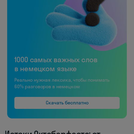
1000 самых важных слов
в немецком языке
Реально нужная лексика, чтобы понимать
60% разговоров в немецком
Скачать бесплатно
Истоки Октоберфеста: от