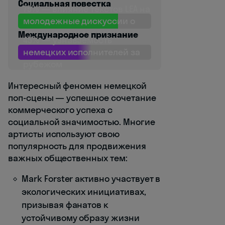
Forster
Социальная повестка
75% — влияние текстов LEA на
молодежные дискуссии о
психическом здоровье
Международное признание
45% — узнаваемость
немецких исполнителей за
рубежом
Интересный феномен немецкой
поп-сцены — успешное сочетание
коммерческого успеха с
социальной значимостью. Многие
артисты используют свою
популярность для продвижения
важных общественных тем:
Mark Forster активно участвует в
экологических инициативах,
призывая фанатов к
устойчивому образу жизни