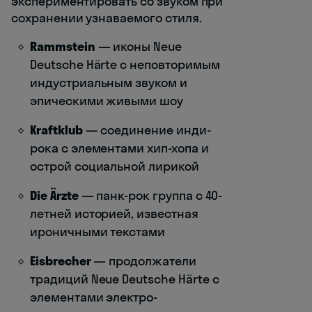
экспериментировать со звуком при
сохранении узнаваемого стиля.
Rammstein
— иконы Neue
Deutsche Härte с неповторимым
индустриальным звуком и
эпическими живыми шоу
Kraftklub
— соединение инди-
рока с элементами хип-хопа и
острой социальной лирикой
Die Ärzte
— панк-рок группа с 40-
летней историей, известная
ироничными текстами
Eisbrecher
— продолжатели
традиций Neue Deutsche Härte с
элементами электро-