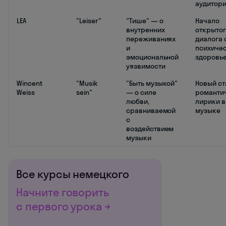
аудитор
LEA
"Leiser"
"Тише" — о
Начало
внутренних
открытог
переживаниях
диалога 
и
психиче
эмоциональной
здоровь
уязвимости
Wincent
"Musik
"Быть музыкой"
Новый ст
Weiss
sein"
— о силе
романти
любви,
лирики в
сравниваемой
музыке
с
воздействием
музыки
Все курсы немецкого
Начните говорить
с первого урока →