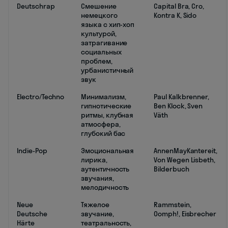
Deutschrap
Смешение
Capital Bra, Cro,
немецкого
Kontra K, Sido
языка с хип-хоп
культурой,
затрагивание
социальных
проблем,
урбанистичный
звук
Electro/Techno
Минимализм,
Paul Kalkbrenner,
гипнотические
Ben Klock, Sven
ритмы, клубная
Väth
атмосфера,
глубокий бас
Indie-Pop
Эмоциональная
AnnenMayKantereit,
лирика,
Von Wegen Lisbeth,
аутентичность
Bilderbuch
звучания,
мелодичность
Neue
Тяжелое
Rammstein,
Deutsche
звучание,
Oomph!, Eisbrecher
Härte
театральность,