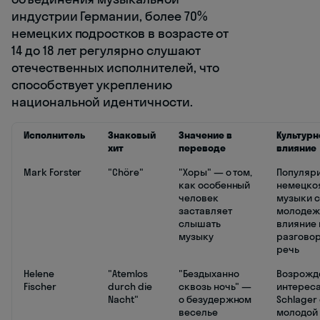
индустрии Германии, более 70%
немецких подростков в возрасте от
14 до 18 лет регулярно слушают
отечественных исполнителей, что
способствует укреплению
национальной идентичности.
Исполнитель
Знаковый
Значение в
Культурн
хит
переводе
влияние
Mark Forster
"Chöre"
"Хоры" — о том,
Популяр
как особенный
немецко
человек
музыки 
заставляет
молодеж
слышать
влияние 
музыку
разгово
речь
Helene
"Atemlos
"Бездыханно
Возрожд
Fischer
durch die
сквозь ночь" —
интереса
Nacht"
о безудержном
Schlager
веселье
молодой