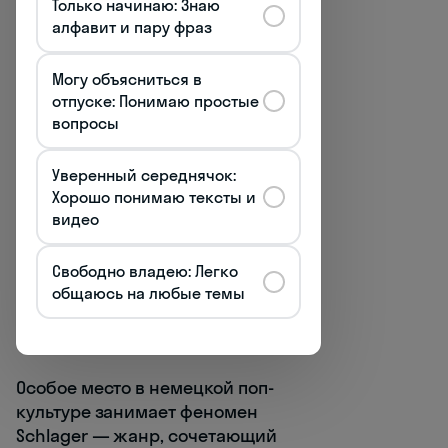
Только начинаю: Знаю
сочетают элементы цирка и
алфавит и пару фраз
бродвейских постановок
Могу объясниться в
LEA
— талантливая певица и
отпуске: Понимаю простые
автор песен, чьи треки
вопросы
отличаются глубокой
эмоциональностью и
Уверенный середнячок:
аутентичностью
Хорошо понимаю тексты и
видео
Wincent Weiss
— молодой
исполнитель, покоривший
Свободно владею: Легко
аудиторию искренностью и
общаюсь на любые темы
мелодичностью своих
композиций
Особое место в немецкой поп-
культуре занимает феномен
Schlager — жанр, сочетающий