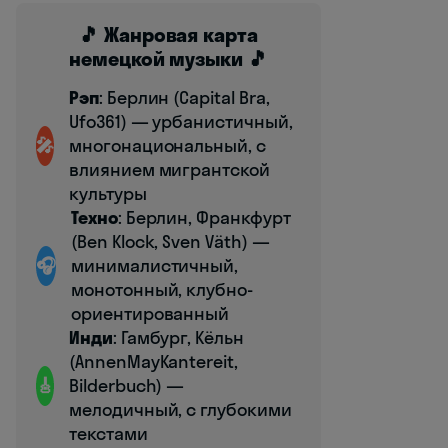
🎵 Жанровая карта
немецкой музыки 🎵
Рэп
: Берлин (Capital Bra,
Ufo361) — урбанистичный,
🎤
многонациональный, с
влиянием мигрантской
культуры
Техно
: Берлин, Франкфурт
(Ben Klock, Sven Väth) —
🎧
минималистичный,
монотонный, клубно-
ориентированный
Инди
: Гамбург, Кёльн
(AnnenMayKantereit,
🎸
Bilderbuch) —
мелодичный, с глубокими
текстами