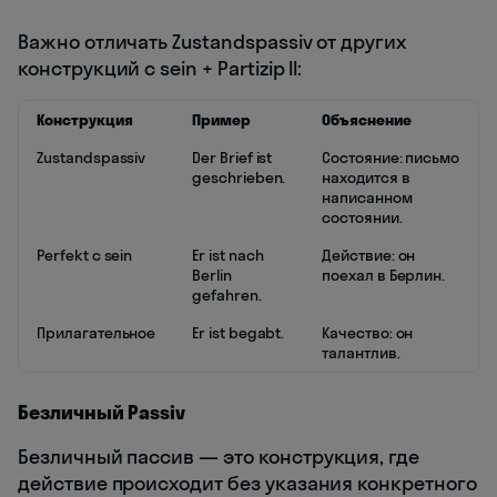
Важно отличать Zustandspassiv от других
конструкций с sein + Partizip II:
Конструкция
Пример
Объяснение
Zustandspassiv
Der Brief ist
Состояние: письмо
geschrieben.
находится в
написанном
состоянии.
Perfekt с sein
Er ist nach
Действие: он
Berlin
поехал в Берлин.
gefahren.
Прилагательное
Er ist begabt.
Качество: он
талантлив.
Безличный Passiv
Безличный пассив — это конструкция, где
действие происходит без указания конкретного