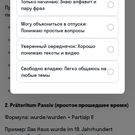
Только начинаю: Знаю алфавит и
Пример: Der Brief wird geschrieben. (Письмо
пару фраз
пишется.)
Могу объясниться в отпуске:
ich werde gefragt — я спрашиваюсь
Понимаю простые вопросы
du wirst gelobt — ты хвалишься
Уверенный середнячок: Хорошо
er/sie/es wird gesucht — его/её/его ищут
понимаю тексты и видео
wir werden eingeladen — нас приглашают
Свободно владею: Легко общаюсь на
любые темы
ihr werdet informiert — вас информируют
sie/Sie werden bezahlt — им/Вам платят
2. Präteritum Passiv (простое прошедшее время)
Формула: wurde/wurden + Partizip II
Пример: Das Haus wurde im 19. Jahrhundert