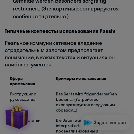
Gemälde werden besonders sorgfältig
restauriert. (Эти картины реставрируются
особенно тщательно.)
Типичные контексты использования Passiv
Реальное коммуникативное владение
страдательным залогом предполагает
понимание, в каких текстах и ситуациях он
наиболее уместен:
Сфера
Примеры использования
применения
Инструкции и
Das Gerät wird folgendermaßen
руководства
bedient... (Устройство
эксплуатируется следующим
образом...)
Научные статьи
Die Daten wurden analysiert und
Задать вопрос
interpretiert. (Данные были
проанализированы и