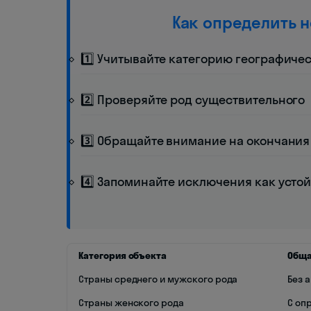
Как определить 
1️⃣ Учитывайте категорию географиче
2️⃣ Проверяйте род существительного
3️⃣ Обращайте внимание на окончания
4️⃣ Запоминайте исключения как уст
Категория объекта
Обща
Страны среднего и мужского рода
Без 
Страны женского рода
С оп