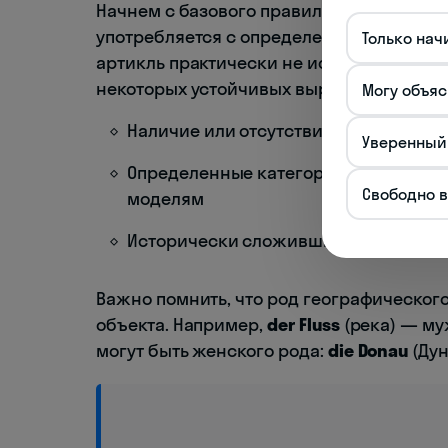
Начнем с базового правила: большинств
употребляется с определенным артиклем
Только нач
артикль практически не используется с
некоторых устойчивых выражениях.
Могу объяс
Наличие или отсутствие артикля час
Уверенный
Определенные категории географич
Свободно 
моделям
Исторически сложившиеся исключен
Важно помнить, что род географическог
объекта. Например,
der Fluss
(река) — му
могут быть женского рода:
die Donau
(Дун