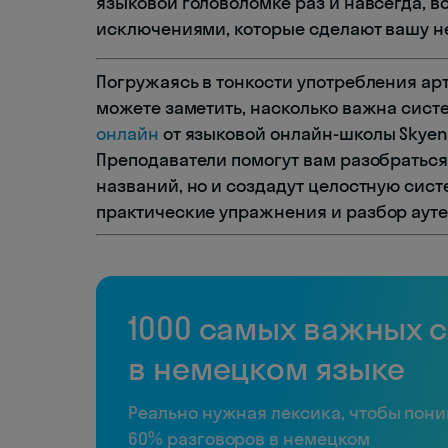
языковой головоломке раз и навсегда, 
исключениями, которые сделают вашу н
Погружаясь в тонкости употребления ар
можете заметить, насколько важна сист
онлайн
от языковой онлайн-школы Skyeng
Преподаватели помогут вам разобраться
названий, но и создадут целостную сис
практические упражнения и разбор ауте
1000 самых важных 
в немецком языке
Реально нужная лексика, чтобы пон
60% разговоров в немецком