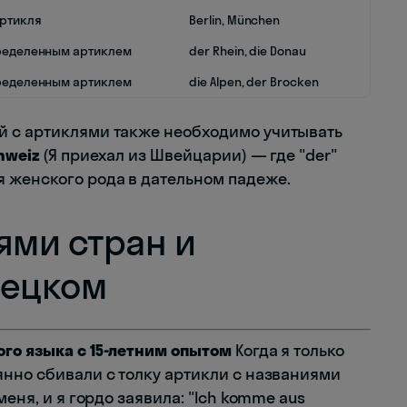
артикля
Berlin, München
ределенным артиклем
der Rhein, die Donau
ределенным артиклем
die Alpen, der Brocken
й с артиклями также необходимо учитывать
hweiz
(Я приехал из Швейцарии) — где "der"
 женского рода в дательном падеже.
ями стран и
мецком
го языка с 15-летним опытом
Когда я только
янно сбивали с толку артикли с названиями
меня, и я гордо заявила: "Ich komme aus