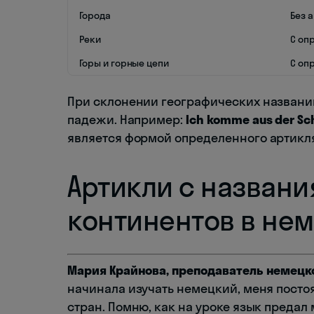
Города
Без 
Реки
С оп
Горы и горные цепи
С оп
При склонении географических названи
падежи. Например:
Ich komme aus der Sc
является формой определенного артикля
Артикли с названи
континентов в не
Мария Крайнова, преподаватель немецко
начинала изучать немецкий, меня посто
стран. Помню, как на уроке язык предал 