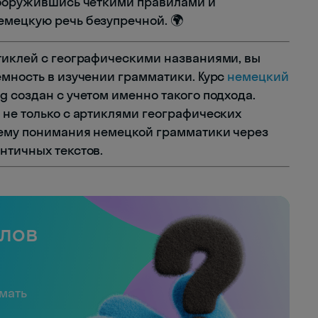
вооружившись четкими правилами и
емецкую речь безупречной. 🌍
тиклей с географическими названиями, вы
емность в изучении грамматики. Курс
немецкий
 создан с учетом именно такого подхода.
 не только с артиклями географических
тему понимания немецкой грамматики через
нтичных текстов.
слов
имать