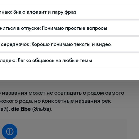
о географических названий в немецком языке
 или без артикля вовсе. Неопределенный
инаю: Знаю алфавит и пару фраз
 топонимами, за редким исключением в
ниться в отпуске: Понимаю простые вопросы
то связано с грамматическим родом названия
 середнячок: Хорошо понимаю тексты и видео
еских объектов следуют предсказуемым
владею: Легко общаюсь на любые темы
ия требуют запоминания
о названия может не совпадать с родом самого
жского рода, но конкретные названия рек
ай),
die Elbe
(Эльба).
ⓘ