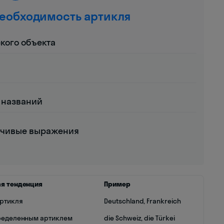
необходимость артикля
ского объекта
 названий
ойчивые выражения
я тенденция
Пример
артикля
Deutschland, Frankreich
ределенным артиклем
die Schweiz, die Türkei