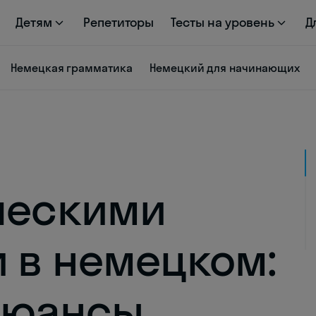
Детям
Репетиторы
Тесты на уровень
Д
Немецкая грамматика
Немецкий для начинающих
ческими
 в немецком:
нюансы