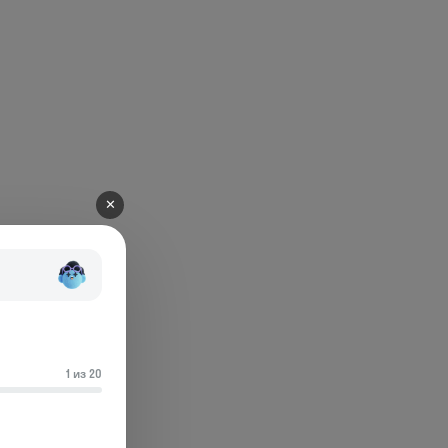
✕
1 из 20