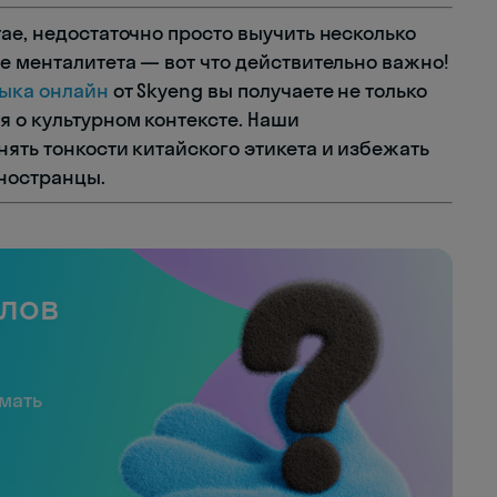
ае, недостаточно просто выучить несколько
е менталитета — вот что действительно важно!
зыка онлайн
от Skyeng вы получаете не только
я о культурном контексте. Наши
ять тонкости китайского этикета и избежать
ностранцы.
слов
имать