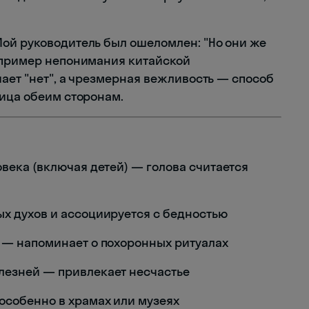
ой руководитель был ошеломлен: "Но они же
 пример непонимания китайской
ает "нет", а чрезмерная вежливость — способ
лица обеим сторонам.
овека (включая детей) — голова считается
х духов и ассоциируется с бедностью
с — напоминает о похоронных ритуалах
лезней — привлекает несчастье
особенно в храмах или музеях