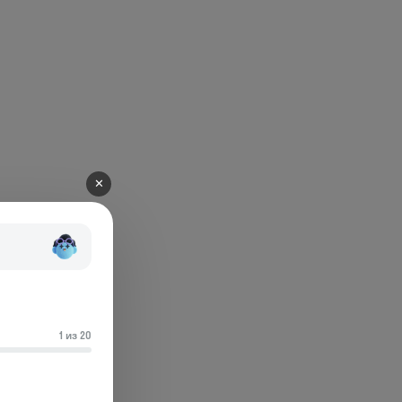
✕
1 из 20