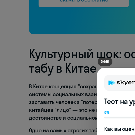
Культурный шок: о
04:51
табу в Китае
В Китае концепция "сохранения лица" (面
системы социальных взаимодействий. Пу
Тест на 
заставить человека "потерять лицо", сч
китайцев "лицо" — это не просто репутац
0%
достоинстве и социальном статусе.
Как вы оцен
Одно из самых строгих табу в Китае — 