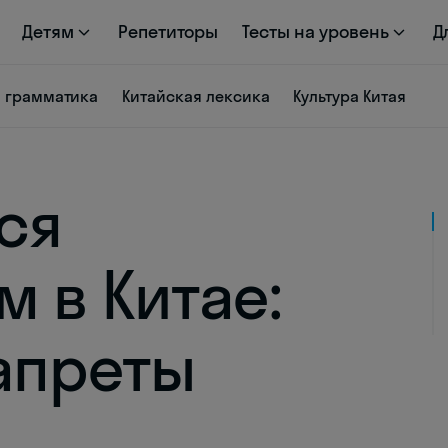
Детям
Репетиторы
Тесты на уровень
Д
я грамматика
Китайская лексика
Культура Китая
ся
 в Китае:
апреты