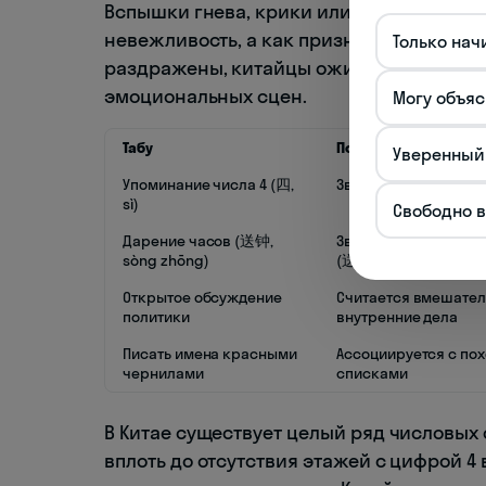
Вспышки гнева, крики или агрессивная
невежливость, а как признак слабости и
Только нач
раздражены, китайцы ожидают, что вы с
эмоциональных сцен.
Могу объяс
Табу
Почему запрещено
Уверенный
Упоминание числа 4 (四,
Звучит как "смерть" (
sì)
Свободно 
Дарение часов (送钟,
Звучит как "проводы
sòng zhōng)
(送终, sòng zhōng)
Открытое обсуждение
Считается вмешател
политики
внутренние дела
Писать имена красными
Ассоциируется с по
чернилами
списками
В Китае существует целый ряд числовых 
вплоть до отсутствия этажей с цифрой 4 в