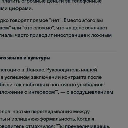
 платить огромные деньги за телефонные
ими цифрами.
дко говорят прямое "нет". Вместо этого вы
м" или "это сложно", что на деле означает
игналы часто приводит иностранцев к ложным
ого языка и культуры
егацию в Шанхае. Руководитель нашей
 в успешном заключении контракта после
 были так любезны и постоянно улыбались!
дложение с интересом'", — с воодушевлением
алов: частые переглядывания между
ты и излишнюю формальность. Когда я
водитель отмахнулся: "Ты преувеличиваешь,