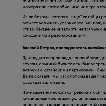
считаются счастливыми. Китайцы готовы
номера или автомобильные номера с эт
Из-за боязни "потерять лицо" китайцы ре
можете услышать уклончивое "мы подумае
отказ. Неумение читать эти непрямые с
ожиданиям и разочарованиям.
Алексей Петров, преподаватель китайск
Однажды я сопровождал российскую дел
группы, опытный бизнесмен, был уверен
встречи с китайскими партнерами. "Они
Даже сказали 'мы рассмотрим ваше пре
рассказывал он мне.
Я же заметил несколько тревожных сигн
китайскими коллегами, уклончивые отве
поделился своими сомнениями, мой руко