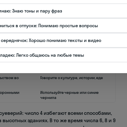
 жестикуляция воспринимаются не просто как
 отсутствия самоконтроля. Если вы
инаю: Знаю тоны и пару фраз
охраните хладнокровие и решите проблему без
ниться в отпуске: Понимаю простые вопросы
Альтернатива
 середнячок: Хорошо понимаю тексты и видео
死, sǐ)
Используйте числа 8 (процветание)
или 6 (гладкость)
владею: Легко общаюсь на любые темы
 на похороны"
Подарите другие предметы: чай,
алкоголь, фрукты
ьством во
Говорите о культуре, истории, еде
хоронными
Используйте черные или синие
чернила
суеверий: число 4 избегают всеми способами,
 высотных зданиях. В то же время числа 6, 8 и 9