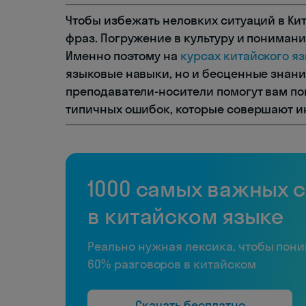
Чтобы избежать неловких ситуаций в Кит
фраз. Погружение в культуру и понимани
Именно поэтому на
курсах китайского я
языковые навыки, но и бесценные знани
преподаватели-носители помогут вам пон
типичных ошибок, которые совершают и
1000 самых важных 
в китайском языке
Реально нужная лексика, чтобы пон
60% разговоров в китайском
Скачать бесплатно