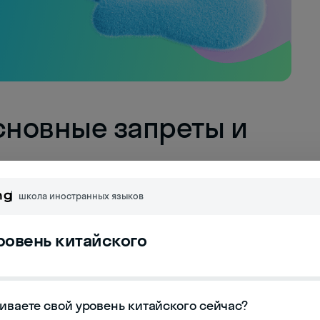
сновные запреты и
школа иностранных языков
子, miànzi) является фундаментальной для всей
бличная критика или действия, которые могут
уровень китайского
итаются серьезным нарушением этикета. Для
ия, а целый комплекс понятий о чести,
иваете свой уровень китайского сейчас?
публичная демонстрация негативных эмоций.