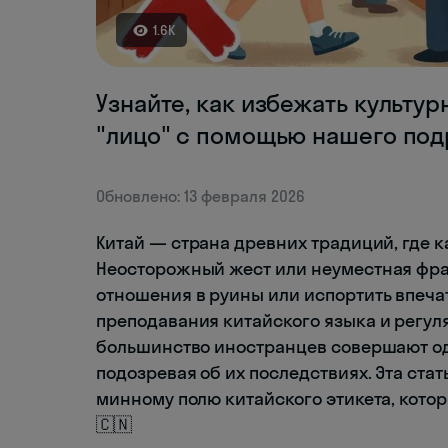
1.6K
Узнайте, как избежать культур
"лицо" с помощью нашего подр
Обновлено: 13 февраля 2026
Китай — страна древних традиций, где 
Неосторожный жест или неуместная фра
отношения в руины или испортить впечатл
преподавания китайского языка и регул
большинство иностранцев совершают од
подозревая об их последствиях. Эта ста
минному полю китайского этикета, кото
🇨🇳