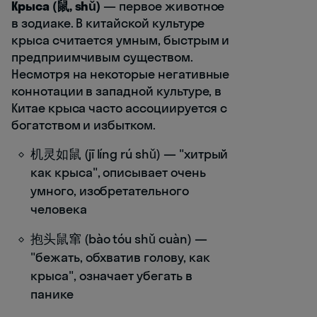
Крыса (鼠, shǔ)
— первое животное
в зодиаке. В китайской культуре
крыса считается умным, быстрым и
предприимчивым существом.
Несмотря на некоторые негативные
коннотации в западной культуре, в
Китае крыса часто ассоциируется с
богатством и избытком.
机灵如鼠 (jī líng rú shǔ) — "хитрый
как крыса", описывает очень
умного, изобретательного
человека
抱头鼠窜 (bào tóu shǔ cuàn) —
"бежать, обхватив голову, как
крыса", означает убегать в
панике