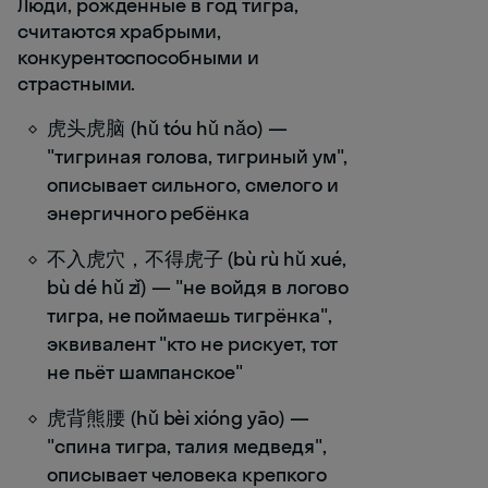
Люди, рождённые в год тигра,
считаются храбрыми,
конкурентоспособными и
страстными.
虎头虎脑 (hǔ tóu hǔ nǎo) —
"тигриная голова, тигриный ум",
описывает сильного, смелого и
энергичного ребёнка
不入虎穴，不得虎子 (bù rù hǔ xué,
bù dé hǔ zǐ) — "не войдя в логово
тигра, не поймаешь тигрёнка",
эквивалент "кто не рискует, тот
не пьёт шампанское"
虎背熊腰 (hǔ bèi xióng yāo) —
"спина тигра, талия медведя",
описывает человека крепкого