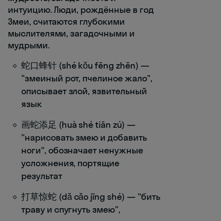
интуицию. Люди, рождённые в год
Змеи, считаются глубокими
мыслителями, загадочными и
мудрыми.
蛇口蜂针 (shé kǒu fēng zhēn) —
"змеиный рот, пчелиное жало",
описывает злой, язвительный
язык
画蛇添足 (huà shé tiān zú) —
"нарисовать змею и добавить
ноги", обозначает ненужные
усложнения, портящие
результат
打草惊蛇 (dǎ cǎo jīng shé) — "бить
траву и спугнуть змею",