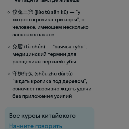
狡兔三窟 (jiǎo tù sān kū) — "у
хитрого кролика три норы", о
человеке, имеющем несколько
запасных планов
兔唇 (tù chún) — "заячья губа",
медицинский термин для
расщелины верхней губы
守株待兔 (shǒu zhū dài tù) —
"ждать кролика под деревом",
означает пассивно ждать удачи
без приложения усилий
Все курсы китайского
Начните говорить