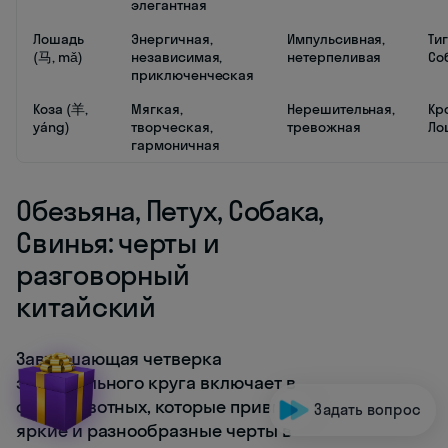
элегантная
Лошадь
Энергичная,
Импульсивная,
Тиг
(马, mǎ)
независимая,
нетерпеливая
Со
приключенческая
Коза (羊,
Мягкая,
Нерешительная,
Кр
yáng)
творческая,
тревожная
Ло
гармоничная
Обезьяна, Петух, Собака,
Свинья: черты и
разговорный
китайский
Завершающая четверка
зодиакального круга включает в
себя животных, которые привносят
Задать вопрос
яркие и разнообразные черты в