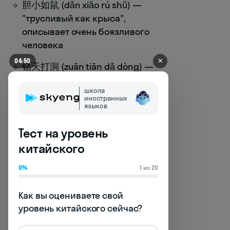
胆小如鼠 (dǎn xiǎo rú shǔ) —
"трусливый как крыса",
описывает очень боязливого
человека
✕
04:50
钻天打洞 (zuān tiān dǎ dòng) —
"просверлить отверстие в небе",
школа
о человеке, способном найти
иностранных
выход из любой ситуации
языков
(ассоциируется с крысой)
Тест на уровень
Бык (牛, niú)
символизирует
китайского
трудолюбие, надёжность и
0%
1 из 20
упорство. Китайцы уважают эти
качества, и люди, рождённые в год
быка, считаются надёжными
Как вы оцениваете свой 
работниками и верными друзьями.
уровень китайского сейчас?
牛脾气 (niú pí qi) — "бычий нрав",