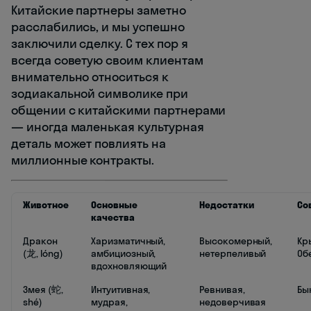
Китайские партнеры заметно
расслабились, и мы успешно
заключили сделку. С тех пор я
всегда советую своим клиентам
внимательно относиться к
зодиакальной символике при
общении с китайскими партнерами
— иногда маленькая культурная
деталь может повлиять на
миллионные контракты.
Животное
Основные
Недостатки
Со
качества
Дракон
Харизматичный,
Высокомерный,
Кр
(龙, lóng)
амбициозный,
нетерпеливый
Об
вдохновляющий
Змея (蛇,
Интуитивная,
Ревнивая,
Бык
shé)
мудрая,
недоверчивая