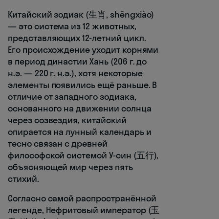
Китайский зодиак (生肖, shēngxiào)
— это система из 12 животных,
представляющих 12-летний цикл.
Его происхождение уходит корнями
в период династии Хань (206 г. до
н.э. — 220 г. н.э.), хотя некоторые
элементы появились ещё раньше. В
отличие от западного зодиака,
основанного на движении солнца
через созвездия, китайский
опирается на лунный календарь и
тесно связан с древней
философской системой У-син (五行),
объясняющей мир через пять
стихий.
Согласно самой распространённой
легенде, Нефритовый император (玉