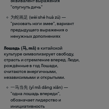
эквивалент выражения
"спугнуть дичь"
为蛇画足 (wèi shé huà zú) —
"рисовать ноги змее", вариант
предыдущего выражения о
ненужных дополнениях
Лошадь (马, mǎ)
в китайской
культуре символизирует свободу,
страсть и стремление вперед. Люди,
рождённые в год Лошади,
считаются энергичными,
независимыми и открытыми.
一马当先 (yī mǎ dāng xiān) —
"одна лошадь впереди",
обозначает лидерство и
инициативность