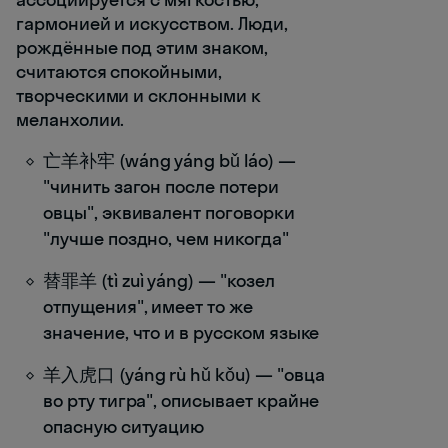
гармонией и искусством. Люди,
рождённые под этим знаком,
считаются спокойными,
творческими и склонными к
меланхолии.
亡羊补牢 (wáng yáng bǔ láo) —
"чинить загон после потери
овцы", эквивалент поговорки
"лучше поздно, чем никогда"
替罪羊 (tì zuì yáng) — "козел
отпущения", имеет то же
значение, что и в русском языке
羊入虎口 (yáng rù hǔ kǒu) — "овца
во рту тигра", описывает крайне
опасную ситуацию