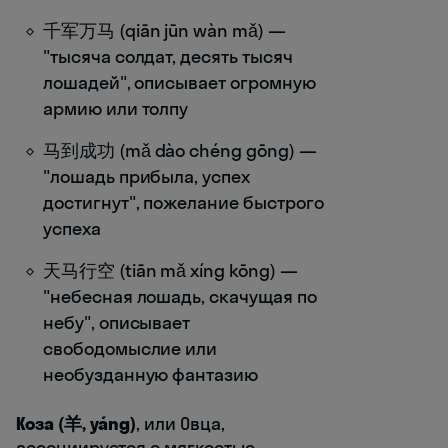
千军万马 (qiān jūn wàn mǎ) —
"тысяча солдат, десять тысяч
лошадей", описывает огромную
армию или толпу
马到成功 (mǎ dào chéng gōng) —
"лошадь прибыла, успех
достигнут", пожелание быстрого
успеха
天马行空 (tiān mǎ xíng kōng) —
"небесная лошадь, скачущая по
небу", описывает
свободомыслие или
необузданную фантазию
Коза (羊, yáng)
, или Овца,
ассоциируется с мягкостью,