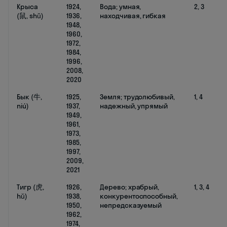
Крыса
1924,
Вода; умная,
2, 3
(鼠, shǔ)
1936,
находчивая, гибкая
1948,
1960,
1972,
1984,
1996,
2008,
2020
Бык (牛,
1925,
Земля; трудолюбивый,
1, 4
niú)
1937,
надежный, упрямый
1949,
1961,
1973,
1985,
1997,
2009,
2021
Тигр (虎,
1926,
Дерево; храбрый,
1, 3, 4
hǔ)
1938,
конкурентоспособный,
1950,
непредсказуемый
1962,
1974,