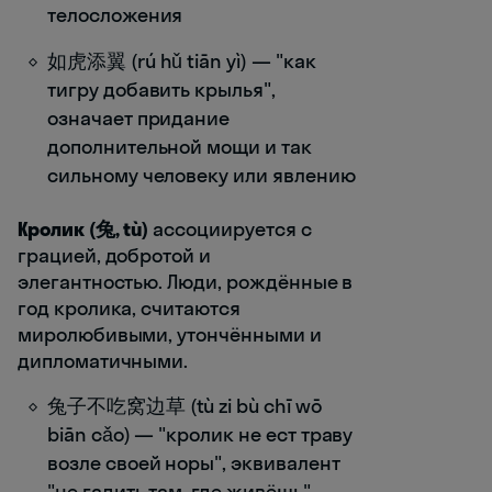
телосложения
如虎添翼 (rú hǔ tiān yì) — "как
тигру добавить крылья",
означает придание
дополнительной мощи и так
сильному человеку или явлению
Кролик (兔, tù)
ассоциируется с
грацией, добротой и
элегантностью. Люди, рождённые в
год кролика, считаются
миролюбивыми, утончёнными и
дипломатичными.
兔子不吃窝边草 (tù zi bù chī wō
biān cǎo) — "кролик не ест траву
возле своей норы", эквивалент
"не гадить там, где живёшь"