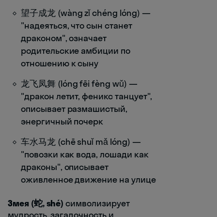
望子成龙 (wàng zǐ chéng lóng) —
"надеяться, что сын станет
драконом", означает
родительские амбиции по
отношению к сыну
龙飞凤舞 (lóng fēi fèng wǔ) —
"дракон летит, феникс танцует",
описывает размашистый,
энергичный почерк
车水马龙 (chē shuǐ mǎ lóng) —
"повозки как вода, лошади как
драконы", описывает
оживленное движение на улице
Змея (蛇, shé)
символизирует
мудрость, загадочность и