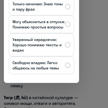
Только начинаю: Знаю тоны
описывает упрямого человека
и пару фраз
力大如牛 (lì dà rú niú) — "сильный
как бык", о человеке с огромной
Могу объясниться в отпуске:
Понимаю простые вопросы
физической силой
吹牛 (chuī niú) — "дуть как бык",
Уверенный середнячок:
означает хвастаться,
Хорошо понимаю тексты и
видео
преувеличивать
老黄牛 (lǎo huáng niú) — "старый
Свободно владею: Легко
жёлтый буйвол", метафора для
общаюсь на любые темы
трудолюбивого человека,
который безропотно тянет свою
лямку
Тигр (虎, hǔ)
в китайской культуре —
символ мощи, отваги и авторитета.