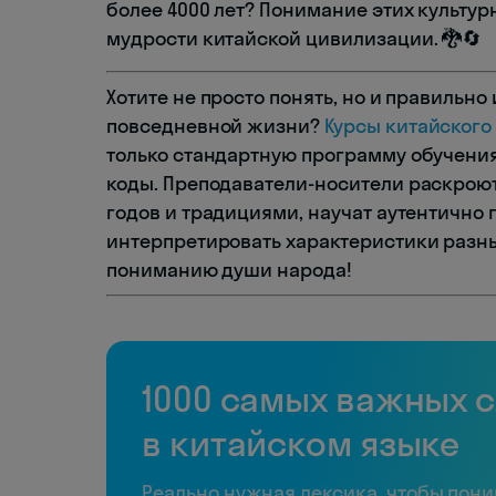
более 4000 лет? Понимание этих культур
мудрости китайской цивилизации. 🐉🔄
Хотите не просто понять, но и правильн
повседневной жизни?
Курсы китайского
только стандартную программу обучения 
коды. Преподаватели-носители раскрою
годов и традициями, научат аутентично 
интерпретировать характеристики разны
пониманию души народа!
1000 самых важных 
в китайском языке
Реально нужная лексика, чтобы пон