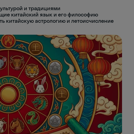
ультурой и традициями
щие китайский язык и его философию
ь китайскую астрологию и летоисчисление