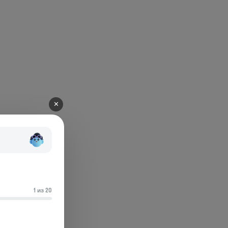
✕
1 из 20