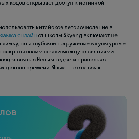
ных кодов открывает доступ к истинной
о использовать китайское летоисчисление в
 языка онлайн
от школы Skyeng включают не
языку, но и глубокое погружение в культурные
т секреты взаимосвязи между названиями
поздравлять с Новым годом и правильно
х циклов времени. Язык — это ключ к
слов
имать