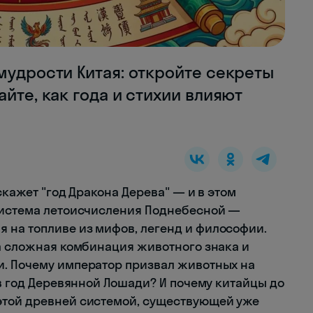
мудрости Китая: откройте секреты
йте, как года и стихии влияют
скажет "год Дракона Дерева" — и в этом
 Система летоисчисления Поднебесной —
 на топливе из мифов, легенд и философии.
 а сложная комбинация животного знака и
и. Почему император призвал животных на
 в год Деревянной Лошади? И почему китайцы до
этой древней системой, существующей уже