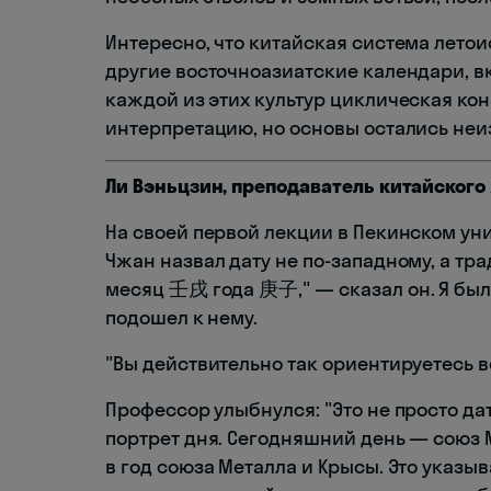
Интересно, что китайская система лето
другие восточноазиатские календари, в
каждой из этих культур циклическая ко
интерпретацию, но основы остались не
Ли Вэньцзин, преподаватель китайского
На своей первой лекции в Пекинском ун
Чжан назвал дату не по-западному, а т
месяц 壬戌 года 庚子," — сказал он. Я был 
подошел к нему.
"Вы действительно так ориентируетесь в
Профессор улыбнулся: "Это не просто д
портрет дня. Сегодняшний день — союз М
в год союза Металла и Крысы. Это указы