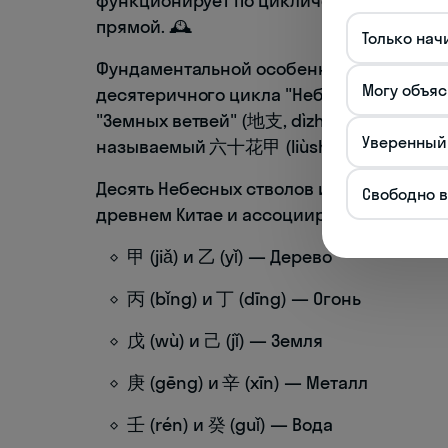
функционирует по циклическому принципу
прямой. 🕰️
Только нач
Фундаментальной особенностью этой сис
Могу объяс
десятеричного цикла "Небесных стволов
"Земных ветвей" (地支, dìzhī). При их сое
Уверенный
называемый 六十花甲 (liùshí huājiǎ) — "ше
Десять Небесных стволов изначально пр
Свободно 
древнем Китае и ассоциировались с оп
甲 (jiǎ) и 乙 (yǐ) — Дерево
丙 (bǐng) и 丁 (dīng) — Огонь
戊 (wù) и 己 (jǐ) — Земля
庚 (gēng) и 辛 (xīn) — Металл
壬 (rén) и 癸 (guǐ) — Вода