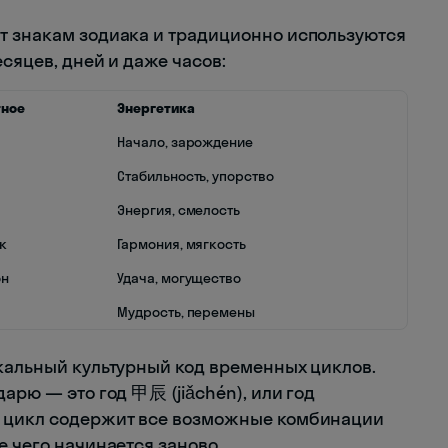
т знакам зодиака и традиционно используются
есяцев, дней и даже часов:
тное
Энергетика
а
Начало, зарождение
Стабильность, упорство
Энергия, смелость
к
Гармония, мягкость
он
Удача, могущество
Мудрость, перемены
икальный культурный код временных циклов.
арю — это год 甲辰 (jiǎchén), или год
й цикл содержит все возможные комбинации
е чего начинается заново.