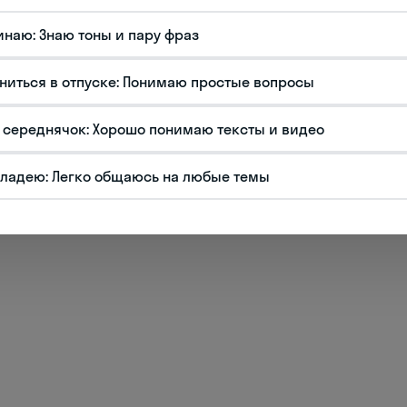
, где время движется по спирали, а не по
инаю: Знаю тоны и пару фраз
темы является сочетание двух циклов:
ниться в отпуске: Понимаю простые вопросы
" (天干, tiāngān) и двенадцатеричного цикла
динении образуется 60-летний цикл,
 середнячок: Хорошо понимаю тексты и видео
стьдесят цветущих стеблей".
едставляли дни десятидневной недели в
владею: Легко общаюсь на любые темы
ределенными стихиями: