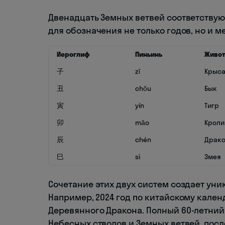
Двенадцать Земных ветвей соответствую
для обозначения не только годов, но и м
Иероглиф
Пиньинь
Живо
子
zǐ
Крыс
丑
chǒu
Бык
寅
yín
Тигр
卯
mǎo
Кроли
辰
chén
Драк
巳
sì
Змея
Сочетание этих двух систем создает ун
Например, 2024 год по китайскому календ
Деревянного Дракона. Полный 60-летни
Небесных стволов и Земных ветвей, посл