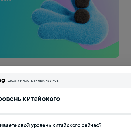
арь: циклическая
школа иностранных языков
сления
уровень китайского
стная как 干支 (gānzhī), представляет собой
 в мире, история которой насчитывает более
ного календаря, китайский календарь
иваете свой уровень китайского сейчас?