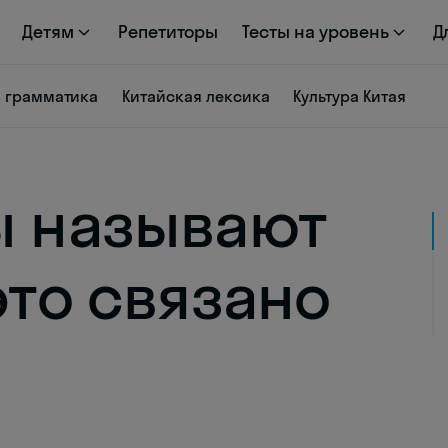
Детям
Репетиторы
Тесты на уровень
Д
я грамматика
Китайская лексика
Культура Китая
ы называют
это связано