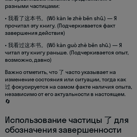
разными частицами:
• 我看了这本书。(Wǒ kàn le zhè běn shū.) — Я
прочитал эту книгу. (Подчеркивается факт
завершения действия)
• 我看过这本书。(Wǒ kàn guò zhè běn shū.) — Я
читал эту книгу раньше. (Подчеркивается опыт,
возможно, давно)
Важно отметить, что 了 часто указывает на
изменение состояния или ситуации, тогда как
过 фокусируется на самом факте наличия опыта,
независимо от его актуальности в настоящем.
🔄
Использование частицы 了 для
обозначения завершенности