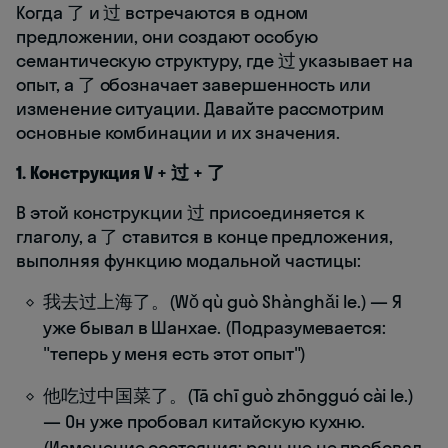
Когда 了 и 过 встречаются в одном
предложении, они создают особую
семантическую структуру, где 过 указывает на
опыт, а 了 обозначает завершенность или
изменение ситуации. Давайте рассмотрим
основные комбинации и их значения.
1. Конструкция V + 过 + 了
В этой конструкции 过 присоединяется к
глаголу, а 了 ставится в конце предложения,
выполняя функцию модальной частицы:
我去过上海了。(Wǒ qù guò Shànghǎi le.) — Я
уже бывал в Шанхае. (Подразумевается:
"теперь у меня есть этот опыт")
他吃过中国菜了。(Tā chī guò zhōngguó cài le.)
— Он уже пробовал китайскую кухню.
(Изменение состояния: раньше не пробовал,