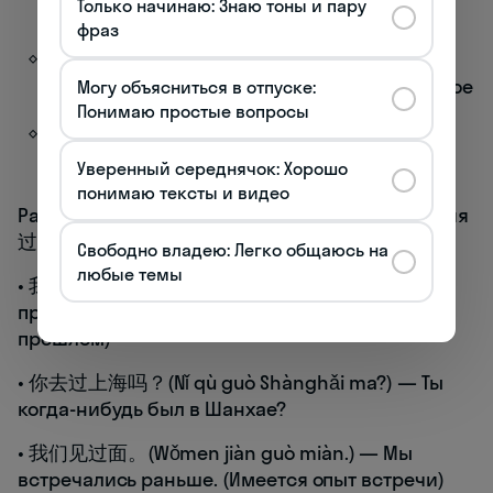
Только начинаю: Знаю тоны и пару
настоящем
фраз
Часто используется с наречиями времени,
указывающими на неопределенное прошлое
Могу объясниться в отпуске:
Понимаю простые вопросы
Может обозначать действия, которые
потенциально повторимы
Уверенный середнячок: Хорошо
понимаю тексты и видео
Рассмотрим типичные примеры использования
过:
Свободно владею: Легко общаюсь на
любые темы
• 我吃过法国菜。(Wǒ chī guò fǎguó cài.) — Я
пробовал французскую кухню. (Когда-то в
прошлом)
• 你去过上海吗？(Nǐ qù guò Shànghǎi ma?) — Ты
когда-нибудь был в Шанхае?
• 我们见过面。(Wǒmen jiàn guò miàn.) — Мы
встречались раньше. (Имеется опыт встречи)