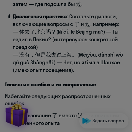
затем — где подошла бы 过.
Диалоговая практика
: Составьте диалоги,
включающие вопросы с 了 и 过, например:
— 你去了北京吗？(Nǐ qù le Běijīng ma?) — Ты
ездил в Пекин? (интересуюсь конкретной
поездкой)
— 没有，但是我去过上海。(Méiyǒu, dànshì wǒ
qù guò Shànghǎi.) — Нет, но я был в Шанхае
(имею опыт посещения).
Типичные ошибки и их исправление
Избегайте следующих распространенных
ошибок:
Использование 了 вместо 过 при описании
Задать вопрос
жизненного опыта