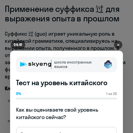
Применение суффикса 过 для
выражения опыта в прошлом
Суффикс 过 (guo) играет уникальную роль в
китайской грамматике, специализируясь на
✕
04:41
выражении опыта, полученного в прошлом. В
отличие от 了, который фокусируется на
завершенности действия, 过 подчеркивает сам
школа иностранных
языков
факт получения опыта, вне зависимости от
времени его приобретения.
Тест на уровень китайского
Ключевые функции суффикса 过:
0%
1 из 20
Указывает на то, что действие произошло
хотя бы один раз в прошлом
Как вы оцениваете свой уровень 
китайского сейчас?
Подразумевает, что опыт был получен, но
результат необязательно сохраняется в