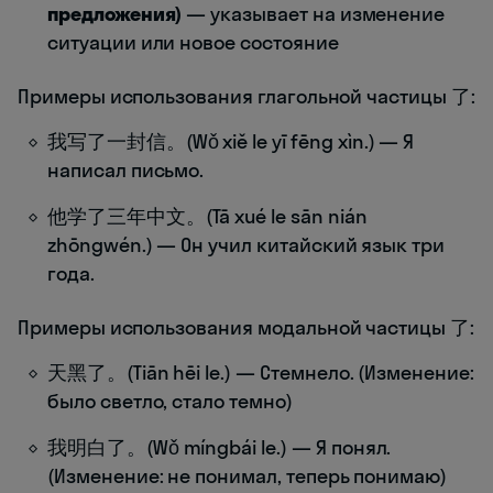
предложения)
— указывает на изменение
ситуации или новое состояние
Примеры использования глагольной частицы 了:
我写了一封信。(Wǒ xiě le yī fēng xìn.) — Я
написал письмо.
他学了三年中文。(Tā xué le sān nián
zhōngwén.) — Он учил китайский язык три
года.
Примеры использования модальной частицы 了:
天黑了。(Tiān hēi le.) — Стемнело. (Изменение:
было светло, стало темно)
我明白了。(Wǒ míngbái le.) — Я понял.
(Изменение: не понимал, теперь понимаю)