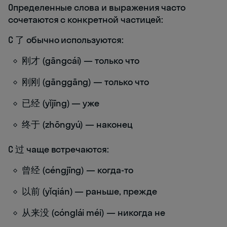
Определенные слова и выражения часто
сочетаются с конкретной частицей:
С 了 обычно используются:
刚才 (gāngcái) — только что
刚刚 (gānggāng) — только что
已经 (yǐjīng) — уже
终于 (zhōngyú) — наконец
С 过 чаще встречаются:
曾经 (céngjīng) — когда-то
以前 (yǐqián) — раньше, прежде
从来没 (cónglái méi) — никогда не