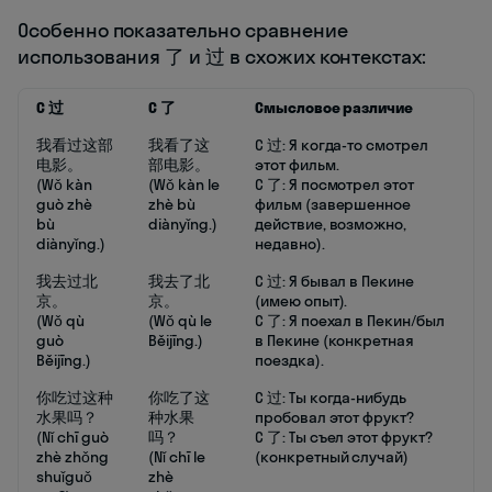
Особенно показательно сравнение
использования 了 и 过 в схожих контекстах:
С 过
С 了
Смысловое различие
我看过这部
我看了这
С 过: Я когда-то смотрел
电影。
部电影。
этот фильм.
(Wǒ kàn
(Wǒ kàn le
С 了: Я посмотрел этот
guò zhè
zhè bù
фильм (завершенное
bù
diànyǐng.)
действие, возможно,
diànyǐng.)
недавно).
我去过北
我去了北
С 过: Я бывал в Пекине
京。
京。
(имею опыт).
(Wǒ qù
(Wǒ qù le
С 了: Я поехал в Пекин/был
guò
Běijīng.)
в Пекине (конкретная
Běijīng.)
поездка).
你吃过这种
你吃了这
С 过: Ты когда-нибудь
水果吗？
种水果
пробовал этот фрукт?
(Nǐ chī guò
吗？
С 了: Ты съел этот фрукт?
zhè zhǒng
(Nǐ chī le
(конкретный случай)
shuǐguǒ
zhè