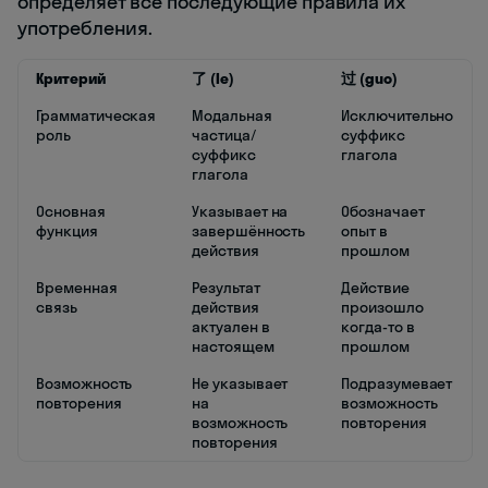
определяет все последующие правила их
употребления.
Критерий
了 (le)
过 (guo)
Грамматическая
Модальная
Исключительно
роль
частица/
суффикс
суффикс
глагола
глагола
Основная
Указывает на
Обозначает
функция
завершённость
опыт в
действия
прошлом
Временная
Результат
Действие
связь
действия
произошло
актуален в
когда-то в
настоящем
прошлом
Возможность
Не указывает
Подразумевает
повторения
на
возможность
возможность
повторения
повторения