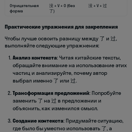
Отрицательная
没 + V + O (без
没 + V + 过
форма
了)
Практические упражнения для закрепления
Чтобы лучше освоить разницу между 了 и 过,
выполняйте следующие упражнения:
Анализ контекста
: Читая китайские тексты,
обращайте внимание на использование этих
частиц и анализируйте, почему автор
выбрал именно 了 или 过.
Трансформация предложений
: Попробуйте
заменить 了 на 过 в предложении и
объяснить, как изменился смысл.
Создание контекста
: Придумайте ситуацию,
где было бы уместно использовать 了, а