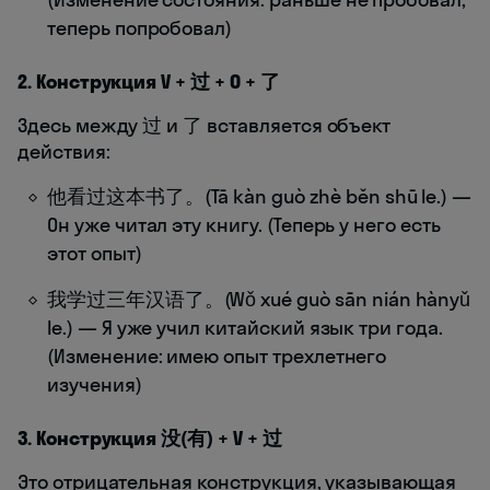
теперь попробовал)
2. Конструкция V + 过 + O + 了
Здесь между 过 и 了 вставляется объект
действия:
他看过这本书了。(Tā kàn guò zhè běn shū le.) —
Он уже читал эту книгу. (Теперь у него есть
этот опыт)
我学过三年汉语了。(Wǒ xué guò sān nián hànyǔ
le.) — Я уже учил китайский язык три года.
(Изменение: имею опыт трехлетнего
изучения)
3. Конструкция 没(有) + V + 过
Это отрицательная конструкция, указывающая