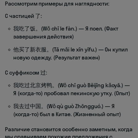
Рассмотрим примеры для наглядности:
С частицей 了:
我吃了饭。(Wǒ chī le fàn.) — Я поел. (Факт
завершения действия)
他买了新衣服。(Tā mǎi le xīn yīfu.) — Он купил
новую одежду. (Результат важен)
С суффиксом 过:
我吃过北京烤鸭。(Wǒ chī guò Běijīng kǎoyā.) —
Я (когда-то) пробовал пекинскую утку. (Опыт)
我去过中国。(Wǒ qù guò Zhōngguó.) — Я
(когда-то) был в Китае. (Жизненный опыт)
Различие становится особенно заметным, когда
мы сравниваем похожие предложения с