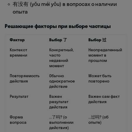
有没有 (yǒu méi yǒu) в вопросах о наличии
опыта
Решающие факторы при выборе частицы
Фактор
Выбор 了
Выбор 过
Контекст
Конкретный,
Неопределенный
времени
часто
момент в
недавний
прошлом
момент
Повторяемость
Обычно
Может быть
действия
однократное
повторено
действие
Результат
Важен
Важен сам факт
результат
действия
действия
Форма
...了吗? (о
...过吗? (об
вопроса
выполнении
опыте)
действия)