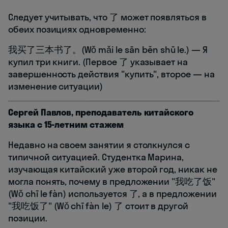
Следует учитывать, что 了 может появляться в
обеих позициях одновременно:
我买了三本书了。(Wǒ mǎi le sān běn shū le.) — Я
купил три книги. (Первое 了 указывает на
завершенность действия "купить", второе — на
изменение ситуации)
Сергей Павлов, преподаватель китайского
языка с 15-летним стажем
Недавно на своем занятии я столкнулся с
типичной ситуацией. Студентка Марина,
изучающая китайский уже второй год, никак не
могла понять, почему в предложении "我吃了饭"
(Wǒ chī le fàn) используется 了, а в предложении
"我吃饭了" (Wǒ chī fàn le) 了 стоит в другой
позиции.