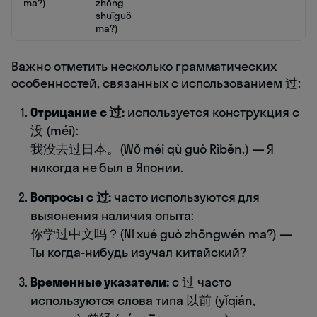
ma?)
zhǒng
shuǐguǒ
ma?)
Важно отметить несколько грамматических
особенностей, связанных с использованием 过:
Отрицание с 过:
используется конструкция с
没 (méi):
我没去过日本。(Wǒ méi qù guò Rìběn.) — Я
никогда не был в Японии.
Вопросы с 过:
часто используются для
выяснения наличия опыта:
你学过中文吗？(Nǐ xué guò zhōngwén ma?) —
Ты когда-нибудь изучал китайский?
Временные указатели:
с 过 часто
используются слова типа 以前 (yǐqián,