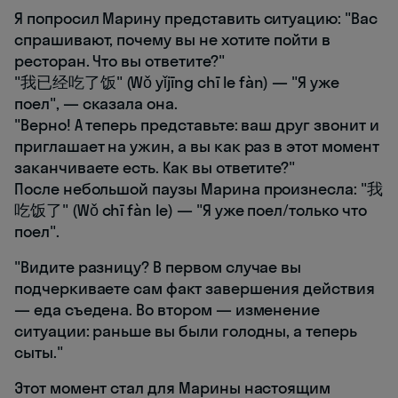
Я попросил Марину представить ситуацию: "Вас
спрашивают, почему вы не хотите пойти в
ресторан. Что вы ответите?"
"我已经吃了饭" (Wǒ yǐjīng chī le fàn) — "Я уже
поел", — сказала она.
"Верно! А теперь представьте: ваш друг звонит и
приглашает на ужин, а вы как раз в этот момент
заканчиваете есть. Как вы ответите?"
После небольшой паузы Марина произнесла: "我
吃饭了" (Wǒ chī fàn le) — "Я уже поел/только что
поел".
"Видите разницу? В первом случае вы
подчеркиваете сам факт завершения действия
— еда съедена. Во втором — изменение
ситуации: раньше вы были голодны, а теперь
сыты."
Этот момент стал для Марины настоящим