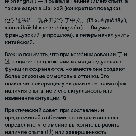
le Shànghǎi.) — Я бывал в Пекине (имею опыт), а
также ездил в Шанхай (конкретная поездка).
他学过法语，现在开始学了中文。(Tā xué guò fǎyǔ,
xiànzài kāishǐ xué le zhōngwén.) — Он учил
французский (в прошлом), а теперь начал учить
китайский.
Важно понимать, что при комбинировании 了 и
过 в одном предложении их индивидуальные
функции сохраняются, но вместе они создают
более сложные смысловые оттенки. Это
позволяет говорящему выразить не только факт
наличия опыта, но и его актуальность или
изменение ситуации. 🔄
Практический совет: при составлении
предложений с обеими частицами сначала
определите, что именно вы хотите выразить —
наличие опыта (过) или завершенность