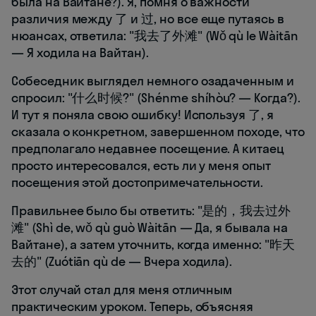
была на Вайтане?). Я, помня о важности
различия между 了 и 过, но все еще путаясь в
нюансах, ответила: "我去了外滩" (Wǒ qù le Wàitān
— Я ходила на Вайтан).
Собеседник выглядел немного озадаченным и
спросил: "什么时候?" (Shénme shíhòu? — Когда?).
И тут я поняла свою ошибку! Используя 了, я
сказала о конкретном, завершенном походе, что
предполагало недавнее посещение. А китаец
просто интересовался, есть ли у меня опыт
посещения этой достопримечательности.
Правильнее было бы ответить: "是的，我去过外
滩" (Shì de, wǒ qù guò Wàitān — Да, я бывала на
Вайтане), а затем уточнить, когда именно: "昨天
去的" (Zuótiān qù de — Вчера ходила).
Этот случай стал для меня отличным
практическим уроком. Теперь, объясняя