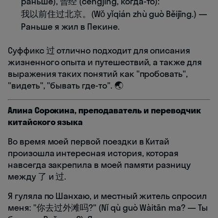
раньше), 曾经 (céngjīng, когда-то):
我以前住过北京。(Wǒ yǐqián zhù guò Běijīng.) —
Раньше я жил в Пекине.
Суффикс 过 отлично подходит для описания
жизненного опыта и путешествий, а также для
выражения таких понятий как "пробовать",
"видеть", "бывать где-то". 🌏
Алина Сорокина, преподаватель и переводчик
китайского языка
Во время моей первой поездки в Китай
произошла интересная история, которая
навсегда закрепила в моей памяти разницу
между 了 и 过.
Я гуляла по Шанхаю, и местный житель спросил
меня: "你去过外滩吗?" (Nǐ qù guò Wàitān ma? — Ты