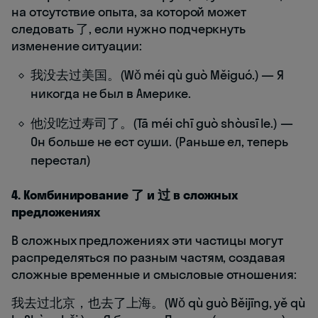
на отсутствие опыта, за которой может
следовать 了, если нужно подчеркнуть
изменение ситуации:
我没去过美国。(Wǒ méi qù guò Měiguó.) — Я
никогда не был в Америке.
他没吃过寿司了。(Tā méi chī guò shòusī le.) —
Он больше не ест суши. (Раньше ел, теперь
перестал)
4. Комбинирование 了 и 过 в сложных
предложениях
В сложных предложениях эти частицы могут
распределяться по разным частям, создавая
сложные временные и смысловые отношения:
我去过北京，也去了上海。(Wǒ qù guò Běijīng, yě qù