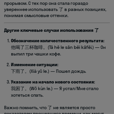
прорывом. С тех пор она стала гораздо
увереннее использовать 了 в разных позициях,
понимая смысловые оттенки.
Другие ключевые случаи использования 了
Обозначение количественного результата:
他喝了三杯咖啡。(Tā hē le sān bēi kāfēi.) — Он
выпил три чашки кофе.
Изменение ситуации:
下雨了。(Xià yǔ le.) — Пошел дождь.
Указание на начало нового состояния:
我困了。(Wǒ kùn le.) — Я устал/Мне стало
хотеться спать.
Важно помнить, что 了 не является просто
показателем прошедшего времени, как могут