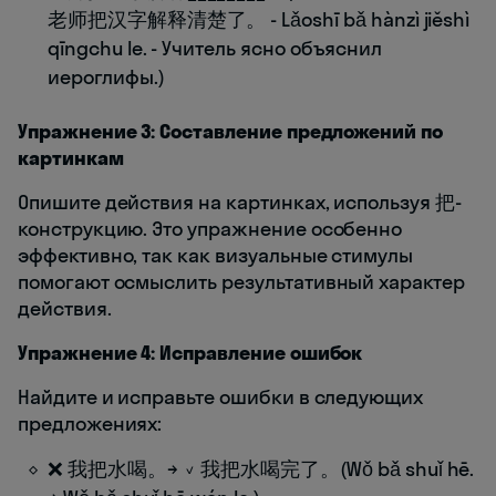
老师把汉字解释清楚了。 - Lǎoshī bǎ hànzì jiěshì
qīngchu le. - Учитель ясно объяснил
иероглифы.)
Упражнение 3: Составление предложений по
картинкам
Опишите действия на картинках, используя 把-
конструкцию. Это упражнение особенно
эффективно, так как визуальные стимулы
помогают осмыслить результативный характер
действия.
Упражнение 4: Исправление ошибок
Найдите и исправьте ошибки в следующих
предложениях:
❌ 我把水喝。→ ✓ 我把水喝完了。(Wǒ bǎ shuǐ hē.