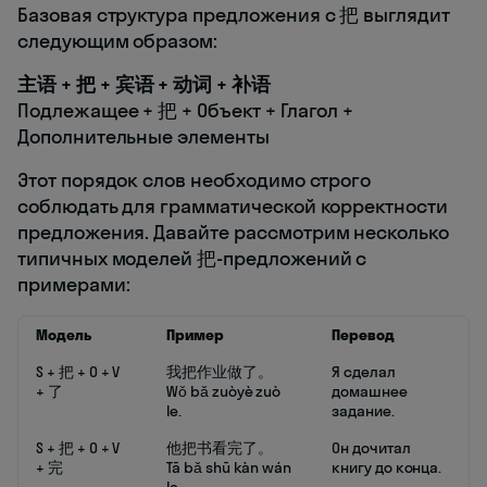
Базовая структура предложения с 把 выглядит
следующим образом:
主语 + 把 + 宾语 + 动词 + 补语
Подлежащее + 把 + Объект + Глагол +
Дополнительные элементы
Этот порядок слов необходимо строго
соблюдать для грамматической корректности
предложения. Давайте рассмотрим несколько
типичных моделей 把-предложений с
примерами:
Модель
Пример
Перевод
S + 把 + O + V
我把作业做了。
Я сделал
+ 了
Wǒ bǎ zuòyè zuò
домашнее
le.
задание.
S + 把 + O + V
他把书看完了。
Он дочитал
+ 完
Tā bǎ shū kàn wán
книгу до конца.