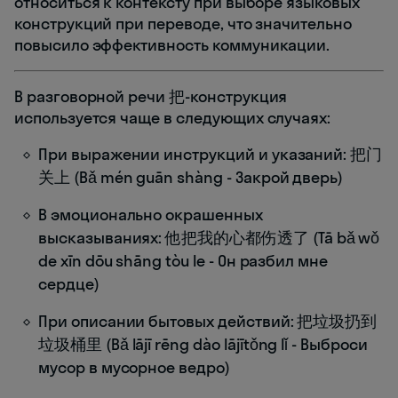
относиться к контексту при выборе языковых
конструкций при переводе, что значительно
повысило эффективность коммуникации.
В разговорной речи 把-конструкция
используется чаще в следующих случаях:
При выражении инструкций и указаний: 把门
关上 (Bǎ mén guān shàng - Закрой дверь)
В эмоционально окрашенных
высказываниях: 他把我的心都伤透了 (Tā bǎ wǒ
de xīn dōu shāng tòu le - Он разбил мне
сердце)
При описании бытовых действий: 把垃圾扔到
垃圾桶里 (Bǎ lājī rēng dào lājītǒng lǐ - Выброси
мусор в мусорное ведро)