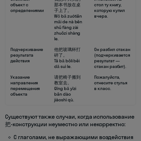
объект с
那本书放在桌
стол ту книгу,
определениями
子上了。
которую купил
Wǒ bǎ zuótiān
вчера.
mǎi de nà běn
shū fàng zài
zhuōzi shàng
le.
Подчеркивание
他把玻璃杯打
Он разбил стакан
результата
碎了。
(подчеркивается
действия
Tā bǎ bōli bēi
результат —
dǎ suì le.
стакан разбит).
Указание
请把椅子搬到
Пожалуйста,
направления
教室去。
отнесите стулья
перемещения
Qǐng bǎ yǐzi
в класс.
объекта
bān dào
jiàoshì qù.
Существуют также случаи, когда использование
把-конструкции неуместно или некорректно:
С глаголами, не выражающими воздействия