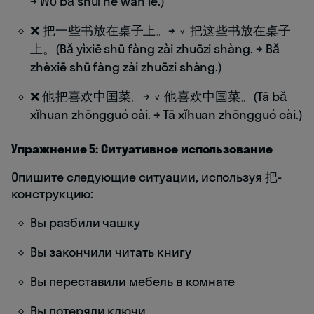
→ Wǒ bǎ shuǐ hē wán le.)
❌ 把一些书放在桌子上。→ ✓ 把这些书放在桌子
上。(Bǎ yìxiē shū fàng zài zhuōzi shàng. → Bǎ
zhèxiē shū fàng zài zhuōzi shàng.)
❌ 他把喜欢中国菜。→ ✓ 他喜欢中国菜。(Tā bǎ
xǐhuan zhōngguó cài. → Tā xǐhuan zhōngguó cài.)
Упражнение 5: Ситуативное использование
Опишите следующие ситуации, используя 把-
конструкцию:
Вы разбили чашку
Вы закончили читать книгу
Вы переставили мебель в комнате
Вы потеряли ключи