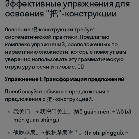
Эффективные упражнения для
освоения "把"-конструкции
Освоение 把-конструкции требует
систематической практики. Предлагаю
комплекс упражнений, расположенных по
нарастанию сложности, которые помогут вам
уверенно использовать эту грамматическую
структуру в речи и письме. 🏋️‍♀️
Упражнение 1: Трансформация предложений
Преобразуйте обычные предложения в
предложения с 把-конструкцией.
我关门。→ 我把门关上。(Wǒ guān mén. → Wǒ bǎ
mén guān shàng.)
他吃苹果。→ 他把苹果吃了。(Tā chī píngguǒ. →