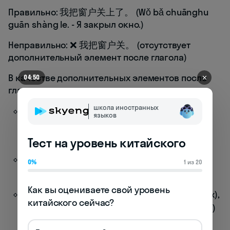
Правильно: 我把窗户关上了。 (Wǒ bǎ chuānghu
guān shàng le. - Я закрыл окно.)
Неправильно: ❌ 我把窗户关。 (отсутствует
дополнительный элемент после глагола)
В качестве дополнительных элементов после
✕
04:50
глагола могут выступать:
школа иностранных
Результативные морфемы: 完 (wán,
языков
закончить), 好 (hǎo, хорошо), 坏 (huài,
испортить), 破 (pò, разбить) и другие
Тест на уровень китайского
Частица 了 (le), указывающая на
0%
1 из 20
завершенность действия
Как вы оцениваете свой уровень 
Направительные морфемы: 上 (shàng, вверх),
китайского сейчас?
下 (xià, вниз), 进 (jìn, внутрь), 出 (chū, наружу)
и т.д.