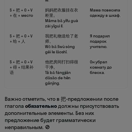
le.
S + 把 + O + V
妈妈把衣服挂在衣
Мама повесила
+ 在 + место
柜里。
одежду в шкаф.
Māma bǎ yīfu guà
zài yīguì lǐ.
S + 把 + O + V
我把礼物送给了老
Я подарил
+ 给 + 人
师。
подарок
Wǒ bǎ lǐwù sòng
учителю.
gěi le lǎoshī.
S + 把 + O + V
他把房间打扫得很
Он убрал
+ 得 + 结果补
干净。
комнату до
语
Tā bǎ fángjiān
блеска.
dǎsǎo de hěn
gānjìng.
Важно отметить, что в 把-предложении после
глагола
обязательно
должны присутствовать
дополнительные элементы. Без них
предложение будет грамматически
неправильным. 🚫