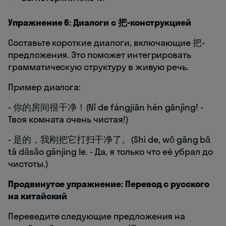
Упражнение 6: Диалоги с 把-конструкцией
Составьте короткие диалоги, включающие 把-
предложения. Это поможет интегрировать
грамматическую структуру в живую речь.
Пример диалога:
- 你的房间很干净！(Nǐ de fángjiān hěn gānjìng! -
Твоя комната очень чистая!)
- 是的，我刚把它打扫干净了。(Shì de, wǒ gāng bǎ
tā dǎsǎo gānjìng le. - Да, я только что её убрал до
чистоты.)
Продвинутое упражнение: Перевод с русского
на китайский
Переведите следующие предложения на