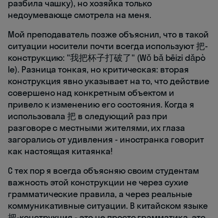
разбила чашку), но хозяйка только
недоумевающе смотрела на меня.
Мой преподаватель позже объяснил, что в такой
ситуации носители почти всегда используют 把-
конструкцию: "我把杯子打破了" (Wǒ bǎ bēizi dǎpò
le). Разница тонкая, но критическая: вторая
конструкция явно указывает на то, что действие
совершено над конкретным объектом и
привело к изменению его состояния. Когда я
использовала 把 в следующий раз при
разговоре с местными жителями, их глаза
загорались от удивления - иностранка говорит
как настоящая китаянка!
С тех пор я всегда объясняю своим студентам
важность этой конструкции не через сухие
грамматические правила, а через реальные
коммуникативные ситуации. В китайском языке
把-конструкция - это не просто грамматика, это