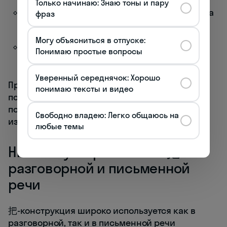
Только начинаю: Знаю тоны и пару
Предложные конструкции, указывающие на
фраз
место: 在... (zài..., в/на...)
Могу объясниться в отпуске:
Конструкции с 得 (de), описывающие
Понимаю простые вопросы
результат действия
Уверенный середнячок: Хорошо
При составлении 把-предложений важно
понимаю тексты и видео
помнить о семантике этой конструкции — она
подчеркивает воздействие на объект и
Свободно владею: Легко общаюсь на
изменение его состояния или положения. 🔄
любые темы
Нюансы употребления "把" в
разговорной и письменной
речи
把-конструкция широко используется как в
разговорной, так и в письменной речи