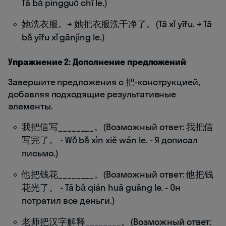
Tā bǎ píngguǒ chī le.)
她洗衣服。→ 她把衣服洗干净了。(Tā xǐ yīfu. → Tā
bǎ yīfu xǐ gānjìng le.)
Упражнение 2: Дополнение предложений
Завершите предложения с 把-конструкцией,
добавляя подходящие результативные
элементы.
我把信写________。(Возможный ответ: 我把信
写完了。 - Wǒ bǎ xìn xiě wán le. - Я дописал
письмо.)
他把钱花________。(Возможный ответ: 他把钱
花光了。 - Tā bǎ qián huā guāng le. - Он
потратил все деньги.)
老师把汉字解释________。(Возможный ответ: