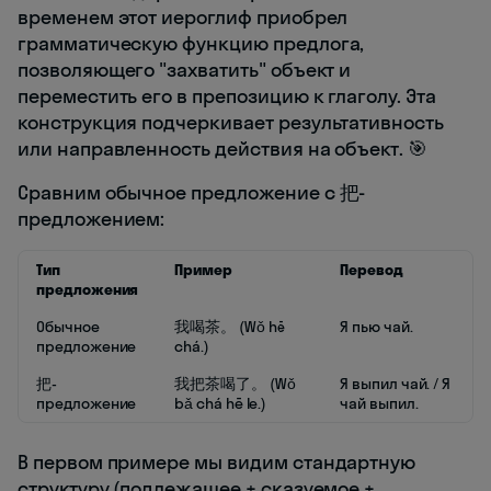
временем этот иероглиф приобрел
грамматическую функцию предлога,
позволяющего "захватить" объект и
переместить его в препозицию к глаголу. Эта
конструкция подчеркивает результативность
или направленность действия на объект. 🎯
Сравним обычное предложение с 把-
предложением:
Тип
Пример
Перевод
предложения
Обычное
我喝茶。 (Wǒ hē
Я пью чай.
предложение
chá.)
把-
我把茶喝了。 (Wǒ
Я выпил чай. / Я
предложение
bǎ chá hē le.)
чай выпил.
В первом примере мы видим стандартную
структуру (подлежащее + сказуемое +