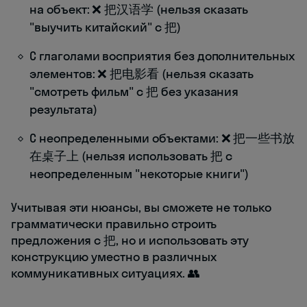
на объект: ❌ 把汉语学 (нельзя сказать
"выучить китайский" с 把)
С глаголами восприятия без дополнительных
элементов: ❌ 把电影看 (нельзя сказать
"смотреть фильм" с 把 без указания
результата)
С неопределенными объектами: ❌ 把一些书放
在桌子上 (нельзя использовать 把 с
неопределенным "некоторые книги")
Учитывая эти нюансы, вы сможете не только
грамматически правильно строить
предложения с 把, но и использовать эту
конструкцию уместно в различных
коммуникативных ситуациях. 👥