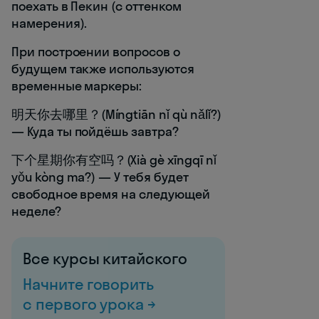
поехать в Пекин (с оттенком
намерения).
При построении вопросов о
будущем также используются
временные маркеры:
明天你去哪里？(Míngtiān nǐ qù nǎlǐ?)
— Куда ты пойдёшь завтра?
下个星期你有空吗？(Xià gè xīngqī nǐ
yǒu kòng ma?) — У тебя будет
свободное время на следующей
неделе?
Все курсы китайского
Начните говорить
с первого урока →