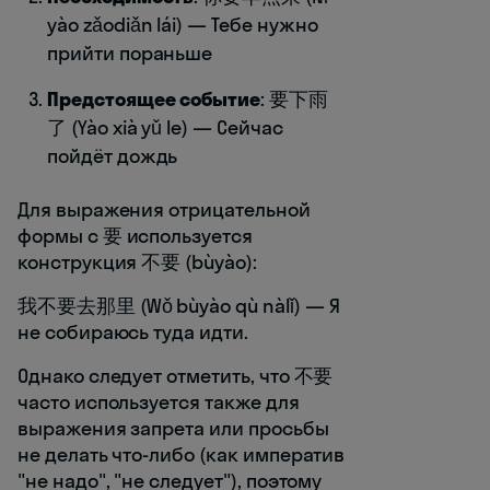
yào zǎodiǎn lái) — Тебе нужно
прийти пораньше
Предстоящее событие
: 要下雨
了 (Yào xià yǔ le) — Сейчас
пойдёт дождь
Для выражения отрицательной
формы с 要 используется
конструкция 不要 (bùyào):
我不要去那里 (Wǒ bùyào qù nàlǐ) — Я
не собираюсь туда идти.
Однако следует отметить, что 不要
часто используется также для
выражения запрета или просьбы
не делать что-либо (как императив
"не надо", "не следует"), поэтому