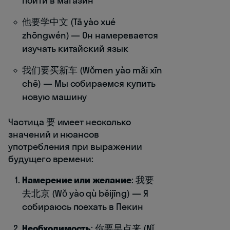
пойти в магазин
他要学中文 (Tā yào xué
zhōngwén) — Он намеревается
изучать китайский язык
我们要买新车 (Wǒmen yào mǎi xīn
chē) — Мы собираемся купить
новую машину
Частица 要 имеет несколько
значений и нюансов
употребления при выражении
будущего времени:
Намерение или желание
: 我要
去北京 (Wǒ yào qù běijīng) — Я
собираюсь поехать в Пекин
Необходимость
: 你要早点来 (Nǐ