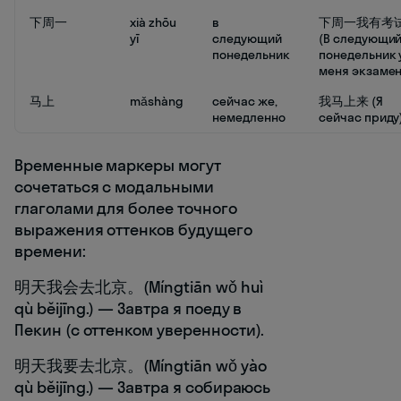
下周一
xià zhōu
в
下周一我有考
yī
следующий
(В следующи
понедельник
понедельник 
меня экзамен
马上
mǎshàng
сейчас же,
我马上来 (Я
немедленно
сейчас приду
Временные маркеры могут
сочетаться с модальными
глаголами для более точного
выражения оттенков будущего
времени:
明天我会去北京。(Míngtiān wǒ huì
qù běijīng.) — Завтра я поеду в
Пекин (с оттенком уверенности).
明天我要去北京。(Míngtiān wǒ yào
qù běijīng.) — Завтра я собираюсь