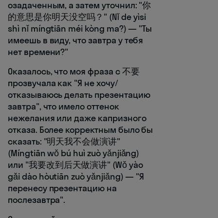
озадаченным, а затем уточнил: "你
的意思是你明天没空吗？" (Nǐ de yìsi
shì nǐ míngtiān méi kòng ma?) — "Ты
имеешь в виду, что завтра у тебя
нет времени?"
Оказалось, что моя фраза с 不要
прозвучала как "Я не хочу/
отказываюсь делать презентацию
завтра", что имело оттенок
нежелания или даже капризного
отказа. Более корректным было бы
сказать: "明天我不会做演讲"
(Míngtiān wǒ bú huì zuò yǎnjiǎng)
или "我要改到后天做演讲" (Wǒ yào
gǎi dào hòutiān zuò yǎnjiǎng) — "Я
перенесу презентацию на
послезавтра".