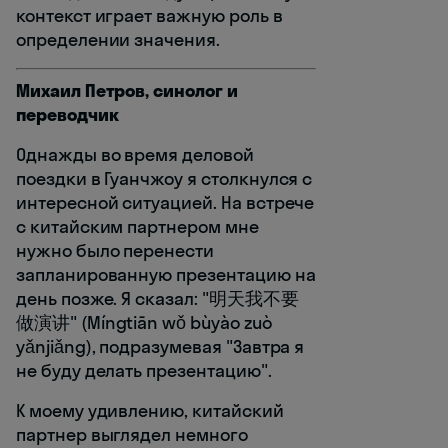
контекст играет важную роль в
определении значения.
Михаил Петров, синолог и
переводчик
Однажды во время деловой
поездки в Гуанчжоу я столкнулся с
интересной ситуацией. На встрече
с китайским партнером мне
нужно было перенести
запланированную презентацию на
день позже. Я сказал: "明天我不要
做演讲" (Míngtiān wǒ bùyào zuò
yǎnjiǎng), подразумевая "Завтра я
не буду делать презентацию".
К моему удивлению, китайский
партнер выглядел немного