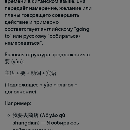
времени в китайском языке. Она
передаёт намерение, желание или
планы говорящего совершить
действие и примерно
соответствует английскому "going
to" или русскому "собираться/
намереваться".
Базовая структура предложения с
要 (yào):
主语 + 要 + 动词 + 宾语
(Подлежащее + yào + глагол +
дополнение)
Например:
我要去商店 (Wǒ yào qù
shāngdiàn) — Я собираюсь