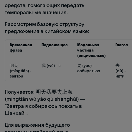
средств, помогающих передать
темпоральные значения.
Рассмотрим базовую структуру
предложения в китайском языке:
Временная
Подлежащее
Модальная
Глагол
фраза
частица
(опционально)
明天
我 (wǒ) - я
要 (yào) -
去
(míngtiān) -
собираться
(qù) -
завтра
идти
Получается: 明天我要去上海
(míngtiān wǒ yào qù shànghǎi) —
"Завтра я собираюсь поехать в
Шанхай".
Для выражения будущего
времени китайский язык