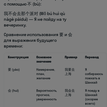
с помощью 不 (bù):
我不会去那个派对 (Wǒ bú huì qù
nàgè pàiduì) — Я не пойду на ту
вечеринку.
Сравнение использования 要 и 会
для выражения будущего
времени:
Конструкция
Основное
Пример
Перевод
значение
要 (yào)
Намерение,
我要去
Я
план,
上海
собираюсь
желание
поехать в
Шанхай
会 (huì)
Вероятность,
我会去
Я поеду в
прогноз,
上海
Шанхай
уверенность
(скорее
всего)