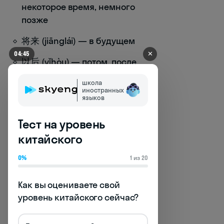
некоторое время, немного
позже
将来 (jiānglái) — в будущем
✕
04:45
以后 (yǐhòu) — потом, после
школа
Важно понимать, что сам
иностранных
временной маркер уже задаёт
языков
будущее время, поэтому
Тест на уровень
дополнительного
грамматического маркера
китайского
будущего времени не требуется:
0%
1 из 20
明天我去北京。(Míngtiān wǒ qù
běijīng.) — Завтра я поеду в Пекин.
Как вы оцениваете свой 
уровень китайского сейчас?
Обратите внимание, что глагол 去
(qù) — "идти/ехать" — не
изменяется, но благодаря слову