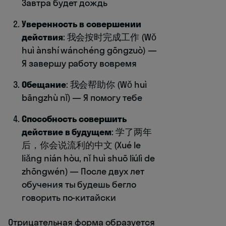
Завтра будет дождь
Уверенность в совершении
действия
: 我会按时完成工作 (Wǒ
huì ànshí wánchéng gōngzuò) —
Я завершу работу вовремя
Обещание
: 我会帮助你 (Wǒ huì
bāngzhù nǐ) — Я помогу тебе
Способность совершить
действие в будущем
: 学了两年
后，你会说流利的中文 (Xué le
liǎng nián hòu, nǐ huì shuō liúlì de
zhōngwén) — После двух лет
обучения ты будешь бегло
говорить по-китайски
Отрицательная форма образуется