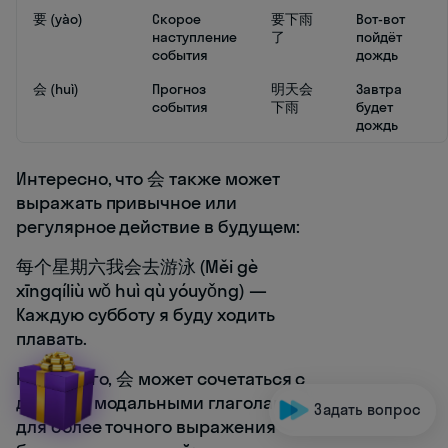
要 (yào)
Скорое
要下雨
Вот-вот
наступление
了
пойдёт
события
дождь
会 (huì)
Прогноз
明天会
Завтра
события
下雨
будет
дождь
Интересно, что 会 также может
выражать привычное или
регулярное действие в будущем:
每个星期六我会去游泳 (Měi gè
xīngqíliù wǒ huì qù yóuyǒng) —
Каждую субботу я буду ходить
плавать.
Кроме того, 会 может сочетаться с
другими модальными глаголами
Задать вопрос
для более точного выражения