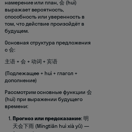
намерение или план, 会 (huì)
выражает вероятность,
способность или уверенность в
том, что действие произойдёт в
будущем.
Основная структура предложения
с 会:
主语 + 会 + 动词 + 宾语
(Подлежащее + huì + глагол +
дополнение)
Рассмотрим основные функции 会
(huì) при выражении будущего
времени:
Прогноз или предсказание
: 明
天会下雨 (Míngtiān huì xià yǔ) —