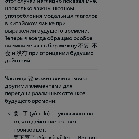
Этот случай наглядно показал мне,
насколько важны нюансы
употребления модальных глаголов
в китайском языке при
выражении будущего времени.
Теперь я всегда обращаю особое
внимание на выбор между 不要, 不
会 и 没有 при отрицании будущих
действий.
Частица 要 может сочетаться с
другими элементами для
передачи различных оттенков
будущего времени:
要...了 (yào...le) — указывает на
то, что действие вот-вот
произойдёт:
要下雨了 (Yào xià yǔ le) — Вот-вот