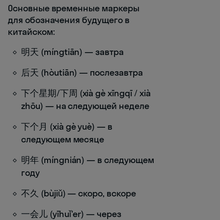
Основные временные маркеры
для обозначения будущего в
китайском:
明天 (míngtiān) — завтра
后天 (hòutiān) — послезавтра
下个星期/下周 (xià gè xīngqī / xià
zhōu) — на следующей неделе
下个月 (xià gè yuè) — в
следующем месяце
明年 (míngnián) — в следующем
году
不久 (bùjiǔ) — скоро, вскоре
一会儿 (yīhuǐ'er) — через