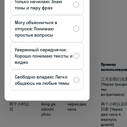
Только начинаю: Знаю
"завтра" мы понимаем, что
тоны и пару фраз
действие произойдёт в будущем.
🗓️
Могу объясниться в
отпуске: Понимаю
Для более точного указания
простые вопросы
времени в будущем используются
комбинированные временные
Уверенный середнячок:
выражения:
Хорошо понимаю тексты и
видео
Временное
Пиньинь
Перевод
Пример
выражение
использован
Свободно владею: Легко
三天后
sān tiān
через три
三天后我们见
общаюсь на любые темы
hòu
дня
(Через три дн
мы
встретимся)
两个小时以
liǎng gè
через два
两个小时以后
后
xiǎoshí
часа
回家 (Через
yǐhòu
два часа я
вернусь
домой)