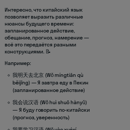
Интересно, что китайский язык
позволяет выразить различные
нюансы будущего времени:
запланированное действие,
обещание, прогноз, намерение —
всё это передаётся разными
конструкциями. 📝
Например:
我明天去北京 (Wǒ míngtiān qù
běijīng) — Я завтра еду в Пекин
(запланированное действие)
我会说汉语 (Wǒ huì shuō hànyǔ)
— Я буду говорить по-китайски
(прогноз, уверенность)
我要学习汉语 (Wǒ yào xuéxí