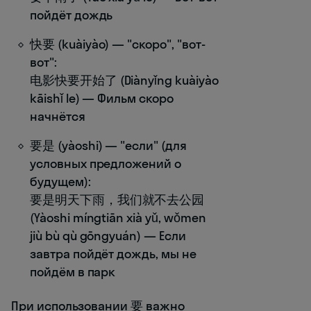
пойдёт дождь
快要 (kuàiyào) — "скоро", "вот-
вот":
电影快要开始了 (Diànyǐng kuàiyào
kāishǐ le) — Фильм скоро
начнётся
要是 (yàoshi) — "если" (для
условных предложений о
будущем):
要是明天下雨，我们就不去公园
(Yàoshi míngtiān xià yǔ, wǒmen
jiù bù qù gōngyuán) — Если
завтра пойдёт дождь, мы не
пойдём в парк
При использовании 要 важно