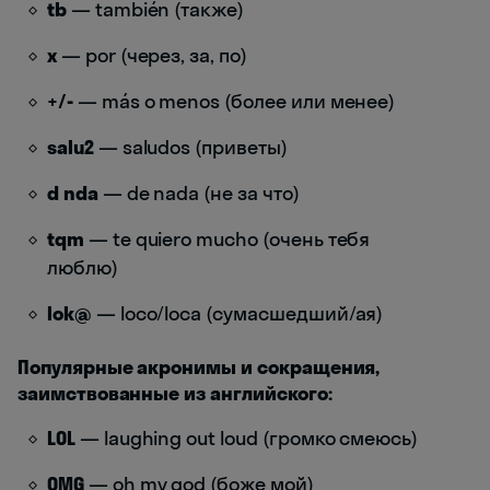
tb
— también (также)
x
— por (через, за, по)
+/-
— más o menos (более или менее)
salu2
— saludos (приветы)
d nda
— de nada (не за что)
tqm
— te quiero mucho (очень тебя
люблю)
lok@
— loco/loca (сумасшедший/ая)
Популярные акронимы и сокращения,
заимствованные из английского:
LOL
— laughing out loud (громко смеюсь)
OMG
— oh my god (боже мой)