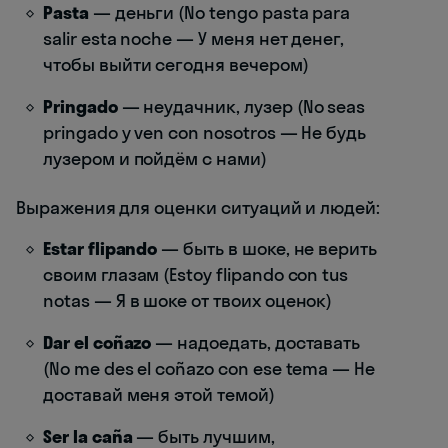
Pasta
— деньги (No tengo pasta para
salir esta noche — У меня нет денег,
чтобы выйти сегодня вечером)
Pringado
— неудачник, лузер (No seas
pringado y ven con nosotros — Не будь
лузером и пойдём с нами)
Выражения для оценки ситуаций и людей:
Estar flipando
— быть в шоке, не верить
своим глазам (Estoy flipando con tus
notas — Я в шоке от твоих оценок)
Dar el coñazo
— надоедать, доставать
(No me des el coñazo con ese tema — Не
доставай меня этой темой)
Ser la caña
— быть лучшим,