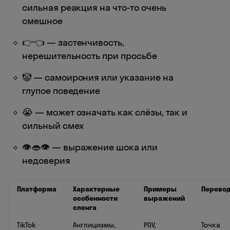
сильная реакция на что-то очень
смешное
👉👈 — застенчивость,
нерешительность при просьбе
🤡 — самоирония или указание на
глупое поведение
😭 — может означать как слёзы, так и
сильный смех
👁️👄👁️ — выражение шока или
недоверия
Платформа
Характерные
Примеры
Перево
особенности
выражений
сленга
TikTok
Англицизмы,
POV,
Точка