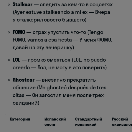
Stalkear
— следить за кем-то в соцсетях
(Ayer estuve stalkeando a mi ex — Вчера
я сталкерил своего бывшего)
FOMO
— страх упустить что-то (Tengo
FOMO, vamos a esa fiesta — У меня ФОМО,
давай на эту вечеринку)
LOL
— громко смеяться (LOL, no puedo
creerlo — Лол, не могу в это поверить)
Ghostear
— внезапно прекратить
общение (Me ghosteó después de tres
citas — Он загостил меня после трех
свиданий)
Категория
Испанский
Стандартный
Русский
сленг
испанский
эквивале