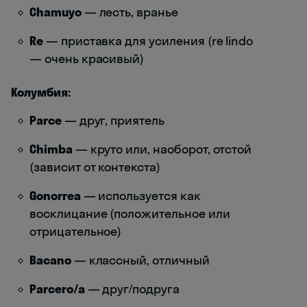
Chamuyo
— лесть, вранье
Re
— приставка для усиления (re lindo
— очень красивый)
Колумбия:
Parce
— друг, приятель
Chimba
— круто или, наоборот, отстой
(зависит от контекста)
Gonorrea
— используется как
восклицание (положительное или
отрицательное)
Bacano
— классный, отличный
Parcero/a
— друг/подруга