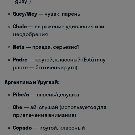
"guay")
Güey/Wey
— чувак, парень
Chale
— выражение удивления или
неодобрения
Neta
— правда, серьезно?
Padre
— крутой, классный (Está muy
padre — Это очень круто)
Аргентина и Уругвай:
Pibe/a
— парень/девушка
Che
— эй, слушай (используется для
привлечения внимания)
Copado
— крутой, классный