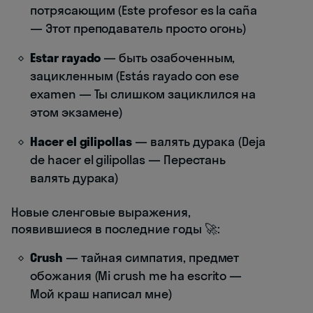
потрясающим (Este profesor es la caña
— Этот преподаватель просто огонь)
Estar rayado
— быть озабоченным,
зацикленным (Estás rayado con ese
examen — Ты слишком зациклился на
этом экзамене)
Hacer el gilipollas
— валять дурака (Deja
de hacer el gilipollas — Перестань
валять дурака)
Новые сленговые выражения,
появившиеся в последние годы 🚀:
Crush
— тайная симпатия, предмет
обожания (Mi crush me ha escrito —
Мой краш написал мне)