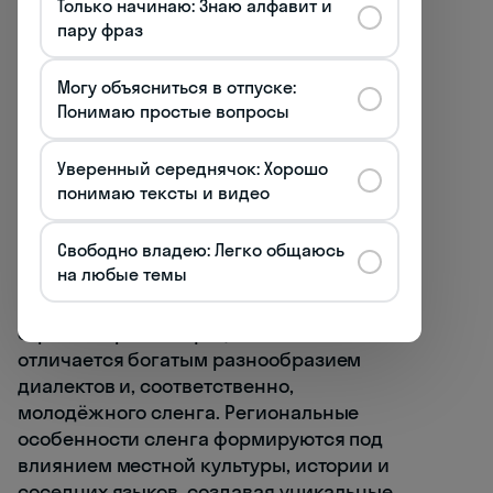
Только начинаю: Знаю алфавит и
пару фраз
Могу объясниться в отпуске:
Понимаю простые вопросы
Уверенный середнячок: Хорошо
понимаю тексты и видео
Региональные особенности
молодёжного испанского
Свободно владею: Легко общаюсь
на любые темы
Испанский язык, распространённый в 21
стране мира как официальный,
отличается богатым разнообразием
диалектов и, соответственно,
молодёжного сленга. Региональные
особенности сленга формируются под
влиянием местной культуры, истории и
соседних языков, создавая уникальные