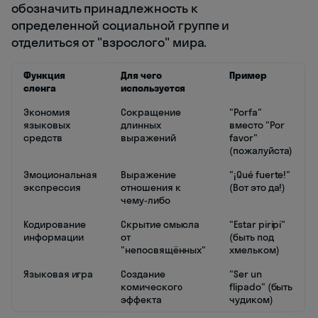
обозначить принадлежность к
определенной социальной группе и
отделиться от "взрослого" мира.
Функция
Для чего
Пример
сленга
используется
Экономия
Сокращение
"Porfa"
языковых
длинных
вместо "Por
средств
выражений
favor"
(пожалуйста)
Эмоциональная
Выражение
"¡Qué fuerte!"
экспрессия
отношения к
(Вот это да!)
чему-либо
Кодирование
Скрытие смысла
"Estar piripi"
информации
от
(быть под
"непосвящённых"
хмельком)
Языковая игра
Создание
"Ser un
комического
flipado" (быть
эффекта
чудиком)