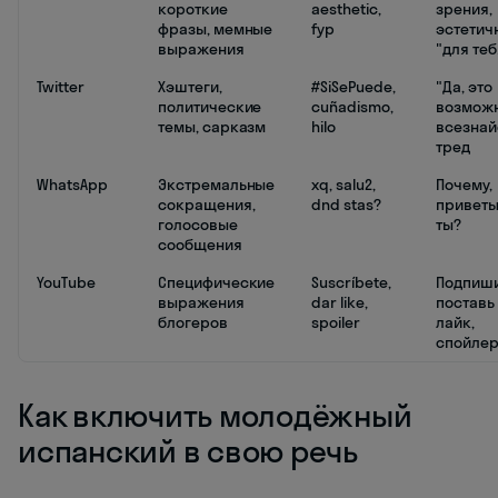
короткие
aesthetic,
зрения,
фразы, мемные
fyp
эстетич
выражения
"для теб
Twitter
Хэштеги,
#SiSePuede,
"Да, это
политические
cuñadismo,
возможн
темы, сарказм
hilo
всезнай
тред
WhatsApp
Экстремальные
xq, salu2,
Почему,
сокращения,
dnd stas?
приветы
голосовые
ты?
сообщения
YouTube
Специфические
Suscríbete,
Подпиши
выражения
dar like,
поставь
блогеров
spoiler
лайк,
спойле
Как включить молодёжный
испанский в свою речь