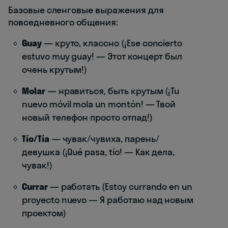
Базовые сленговые выражения для
повседневного общения:
Guay
— круто, классно (¡Ese concierto
estuvo muy guay! — Этот концерт был
очень крутым!)
Molar
— нравиться, быть крутым (¡Tu
nuevo móvil mola un montón! — Твой
новый телефон просто отпад!)
Tío/Tía
— чувак/чувиха, парень/
девушка (¡Qué pasa, tío! — Как дела,
чувак!)
Currar
— работать (Estoy currando en un
proyecto nuevo — Я работаю над новым
проектом)