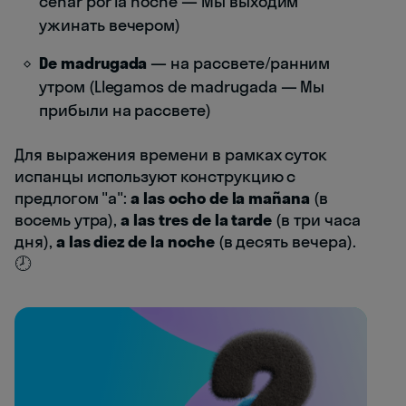
cenar por la noche — Мы выходим
ужинать вечером)
De madrugada
— на рассвете/ранним
утром (Llegamos de madrugada — Мы
прибыли на рассвете)
Для выражения времени в рамках суток
испанцы используют конструкцию с
предлогом "a":
a las ocho de la mañana
(в
восемь утра),
a las tres de la tarde
(в три часа
дня),
a las diez de la noche
(в десять вечера).
🕗