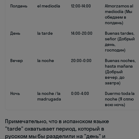
Полдень
el mediodía
12:00-14:00
Almorzamos al
mediodía (Мы
обедаем в
полдень)
День
la tarde
14:00-20:00
Buenas tardes,
señor (Добрый
день,
господин)
Вечер
la noche
20:00-0:00
Buenas noches,
hasta mañana
(Добрый
вечер, до
завтра)
Ночь
la noche / la
0:00-4:00
Duermo toda la
madrugada
noche (Я сплю
всю ночь)
Примечательно, что в испанском языке
"tarde" охватывает период, который в
русском мы бы разделили на "день" и