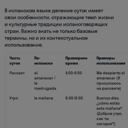
В испанском языке деление суток имеет
свои особенности, отражающие темп жизни
и культурные традиции испаноговорящих
стран. Важно знать не только базовые
термины, но и их контекстуальное
использование.
Часть
По-
Примерное
Примеры
суток
испански
время
использования
Рассвет
el
4:00-6:00
Me despierto al
amanecer /
amanecer (Я
la
просыпаюсь
madrugada
на рассвете)
Утро
la mañana
6:00-12:00
Buenos días,
¿cómo estás
esta mañana?
(Доброе утро,
как ты
сегодня?)