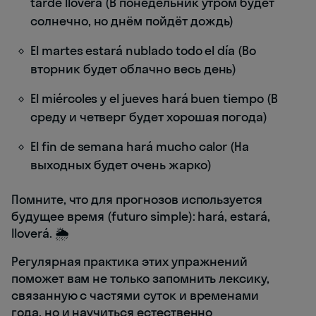
tarde lloverá (В понедельник утром будет
солнечно, но днём пойдёт дождь)
El martes estará nublado todo el día (Во
вторник будет облачно весь день)
El miércoles y el jueves hará buen tiempo (В
среду и четверг будет хорошая погода)
El fin de semana hará mucho calor (На
выходных будет очень жарко)
Помните, что для прогнозов используется
будущее время (futuro simple): hará, estará,
lloverá. 🌦️
Регулярная практика этих упражнений
поможет вам не только запомнить лексику,
связанную с частями суток и временами
года, но и научиться естественно