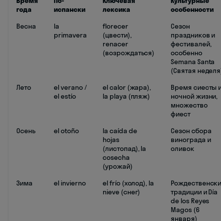
Время
По-
Ключевая
Культурные
года
испански
лексика
особенности
Весна
la
florecer
Сезон
primavera
(цвести),
праздников и
renacer
фестивалей,
(возрождаться)
особенно
Semana Santa
(Святая неделя
Лето
el verano /
el calor (жара),
Время сиесты 
el estío
la playa (пляж)
ночной жизни,
множество
фиест
Осень
el otoño
la caída de
Сезон сбора
hojas
винограда и
(листопад), la
оливок
cosecha
(урожай)
Зима
el invierno
el frío (холод), la
Рождественск
nieve (снег)
традиции и Día
de los Reyes
Magos (6
января)