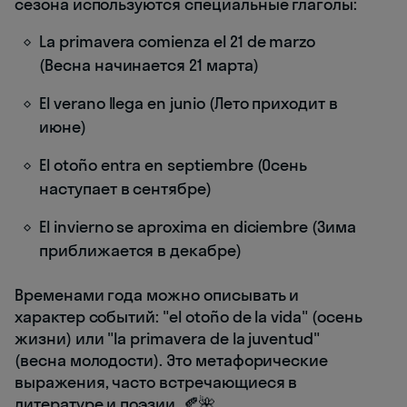
сезона используются специальные глаголы:
La primavera comienza el 21 de marzo
(Весна начинается 21 марта)
El verano llega en junio (Лето приходит в
июне)
El otoño entra en septiembre (Осень
наступает в сентябре)
El invierno se aproxima en diciembre (Зима
приближается в декабре)
Временами года можно описывать и
характер событий: "el otoño de la vida" (осень
жизни) или "la primavera de la juventud"
(весна молодости). Это метафорические
выражения, часто встречающиеся в
литературе и поэзии. 🍂🌺