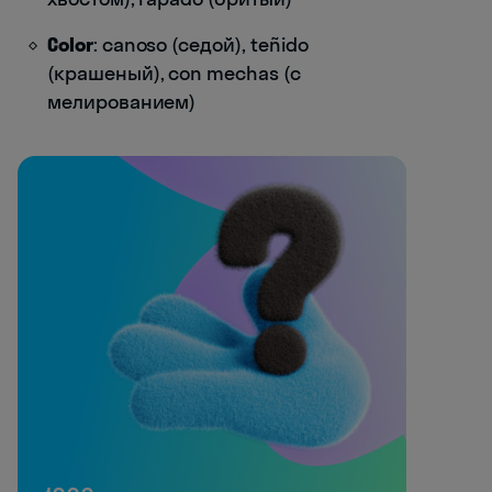
Color
: canoso (седой), teñido
(крашеный), con mechas (с
мелированием)