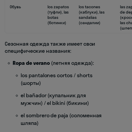
Обувь
los zapatos
los tacones
las zap
(туфли), las
(каблуки), las
de de
botas
sandalias
(крос
(ботинки)
(сандалии)
las ch
(шлеп
Сезонная одежда также имеет свои
специфические названия:
Ropa de verano
(летняя одежда):
los pantalones cortos / shorts
(шорты)
el bañador (купальник для
мужчин) / el bikini (бикини)
el sombrero de paja (соломенная
шляпа)