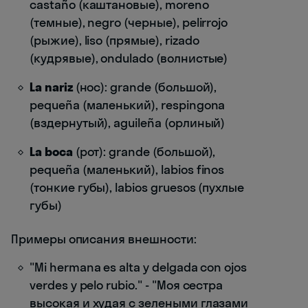
castaño (каштановые), moreno
(темные), negro (черные), pelirrojo
(рыжие), liso (прямые), rizado
(кудрявые), ondulado (волнистые)
La nariz
(нос): grande (большой),
pequeña (маленький), respingona
(вздернутый), aguileña (орлиный)
La boca
(рот): grande (большой),
pequeña (маленький), labios finos
(тонкие губы), labios gruesos (пухлые
губы)
Примеры описания внешности:
"Mi hermana es alta y delgada con ojos
verdes y pelo rubio." - "Моя сестра
высокая и худая с зелеными глазами