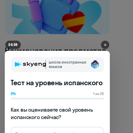
✕
04:56
Наименования предметов
одежды в испанском
школа иностранных
языков
языке
Тест на уровень испанского
Знание названий одежды на испанском
позволяет не только описывать свой
0%
1 из 20
гардероб, но и успешно совершать
покупки в испаноязычных странах.
Как вы оцениваете свой уровень 
Рассмотрим основные категории
испанского сейчас?
одежды: верхнюю, нижнюю и
аксессуары. 👔👗👠