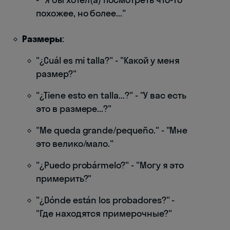
похожее, но более..."
Размеры
:
"¿Cuál es mi talla?" - "Какой у меня
размер?"
"¿Tiene esto en talla...?" - "У вас есть
это в размере...?"
"Me queda grande/pequeño." - "Мне
это велико/мало."
"¿Puedo probármelo?" - "Могу я это
примерить?"
"¿Dónde están los probadores?" -
"Где находятся примерочные?"