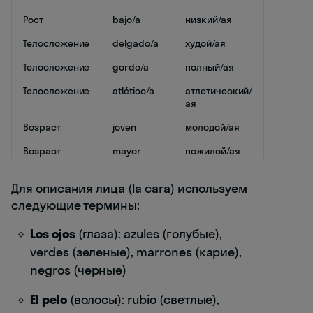
Рост
bajo/a
низкий/ая
Телосложение
delgado/a
худой/ая
Телосложение
gordo/a
полный/ая
Телосложение
atlético/a
атлетический/
ая
Возраст
joven
молодой/ая
Возраст
mayor
пожилой/ая
Для описания лица (la cara) используем
следующие термины:
Los ojos
(глаза): azules (голубые),
verdes (зеленые), marrones (карие),
negros (черные)
El pelo
(волосы): rubio (светлые),