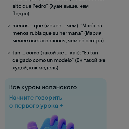
alto que Pedro" (Хуан выше, чем
Педро)
menos ... que (менее ... чем): "María es
menos rubia que su hermana" (Мария
менее светловолосая, чем её сестра)
tan ... como (такой же ... как): "Es tan
delgado como un modelo" (Он такой же
худой, как модель)
Все курсы испанского
Начните говорить
с первого урока →