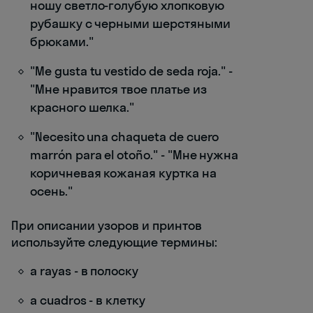
ношу светло-голубую хлопковую
рубашку с черными шерстяными
брюками."
"Me gusta tu vestido de seda roja." -
"Мне нравится твое платье из
красного шелка."
"Necesito una chaqueta de cuero
marrón para el otoño." - "Мне нужна
коричневая кожаная куртка на
осень."
При описании узоров и принтов
используйте следующие термины:
a rayas - в полоску
a cuadros - в клетку