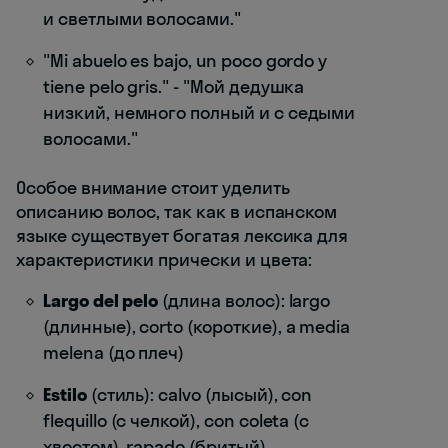
и светлыми волосами."
"Mi abuelo es bajo, un poco gordo y
tiene pelo gris." - "Мой дедушка
низкий, немного полный и с седыми
волосами."
Особое внимание стоит уделить
описанию волос, так как в испанском
языке существует богатая лексика для
характеристики прически и цвета:
Largo del pelo
(длина волос): largo
(длинные), corto (короткие), a media
melena (до плеч)
Estilo
(стиль): calvo (лысый), con
flequillo (с челкой), con coleta (с
хвостом), rapado (бритый)