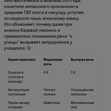
лингвистического анализа 2011 года,
носители испанского произносят в
среднем 7,82 слога в секунду, уступая
по скорости лишь японскому языку.
Это объясняет, почему даже при
знании базовой лексики и
грамматики, понимание речи "с
улицы" вызывает затруднения у
учащихся. 🚀
Характеристика
Медленная
Быстрая речь
речь
Скорость
4-5
7-9
(слогов в
секунду)
Артикуляция
Чёткая,
Сокращённая,
согласных
полная
неполная
Паузы между
Заметные
Минимальные
словами
или