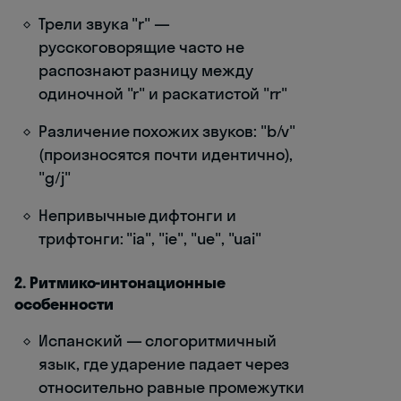
Трели звука "r" —
русскоговорящие часто не
распознают разницу между
одиночной "r" и раскатистой "rr"
Различение похожих звуков: "b/v"
(произносятся почти идентично),
"g/j"
Непривычные дифтонги и
трифтонги: "ia", "ie", "ue", "uai"
2. Ритмико-интонационные
особенности
Испанский — слогоритмичный
язык, где ударение падает через
относительно равные промежутки