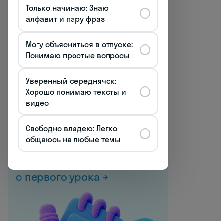
Психологический аспект не менее
Только начинаю: Знаю
важен. При столкновении с
алфавит и пару фраз
непонятной быстрой речью
активируется защитный механизм
Могу объясниться в отпуске:
мозга — "тунельное слышание",
Понимаю простые вопросы
когда наш разум выхватывает лишь
отдельные знакомые слова,
Уверенный середнячок:
игнорируя всё остальное. Это
Хорошо понимаю тексты и
приводит к фрагментарному
видео
восприятию и потере контекста.
Свободно владею: Легко
общаюсь на любые темы
Все курсы испанского
Начните говорить
с первого урока →