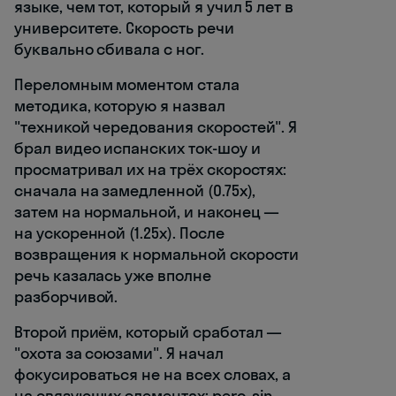
языке, чем тот, который я учил 5 лет в
университете. Скорость речи
буквально сбивала с ног.
Переломным моментом стала
методика, которую я назвал
"техникой чередования скоростей". Я
брал видео испанских ток-шоу и
просматривал их на трёх скоростях:
сначала на замедленной (0.75x),
затем на нормальной, и наконец —
на ускоренной (1.25x). После
возвращения к нормальной скорости
речь казалась уже вполне
разборчивой.
Второй приём, который сработал —
"охота за союзами". Я начал
фокусироваться не на всех словах, а
на связующих элементах: pero, sin