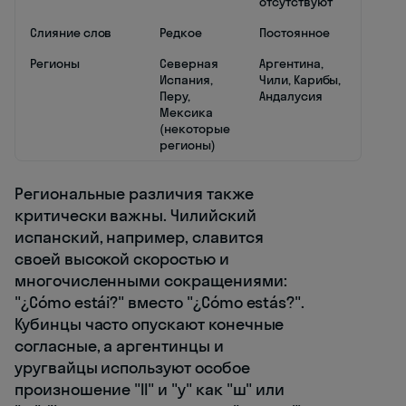
отсутствуют
Слияние слов
Редкое
Постоянное
Регионы
Северная
Аргентина,
Испания,
Чили, Карибы,
Перу,
Андалусия
Мексика
(некоторые
регионы)
Региональные различия также
критически важны. Чилийский
испанский, например, славится
своей высокой скоростью и
многочисленными сокращениями:
"¿Cómo estái?" вместо "¿Cómo estás?".
Кубинцы часто опускают конечные
согласные, а аргентинцы и
уругвайцы используют особое
произношение "ll" и "y" как "ш" или