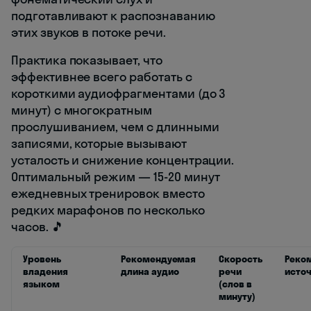
подготавливают к распознаванию
этих звуков в потоке речи.
Практика показывает, что
эффективнее всего работать с
короткими аудиофрагментами (до 3
минут) с многократным
прослушиванием, чем с длинными
записями, которые вызывают
усталость и снижение концентрации.
Оптимальный режим — 15-20 минут
ежедневных тренировок вместо
редких марафонов по несколько
часов. 🎵
Уровень
Рекомендуемая
Скорость
Реко
владения
длина аудио
речи
исто
языком
(слов в
минуту)