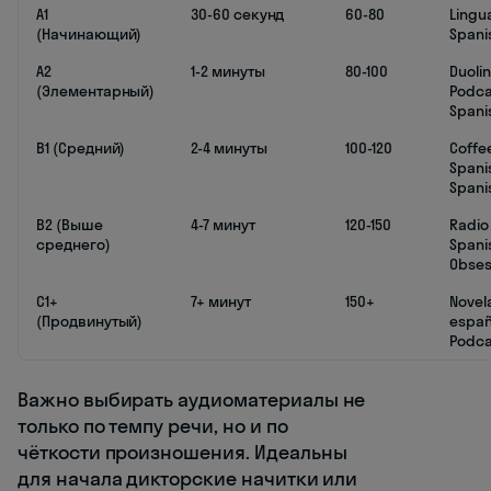
A1
30-60 секунд
60-80
Lingu
(Начинающий)
Spani
A2
1-2 минуты
80-100
Duoli
(Элементарный)
Podcas
Spani
B1 (Средний)
2-4 минуты
100-120
Coffe
Spani
Spani
B2 (Выше
4-7 минут
120-150
Radio
среднего)
Spani
Obse
C1+
7+ минут
150+
Novel
(Продвинутый)
españo
Podca
Важно выбирать аудиоматериалы не
только по темпу речи, но и по
чёткости произношения. Идеальны
для начала дикторские начитки или