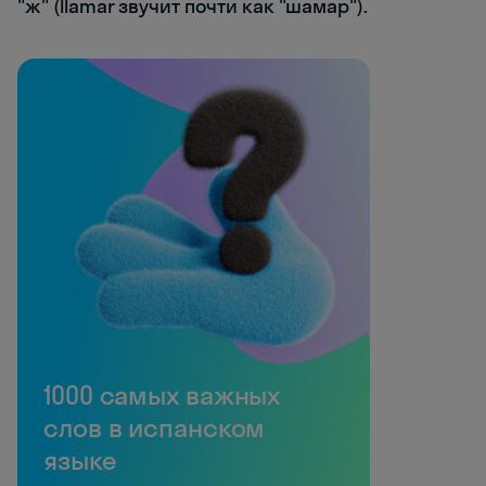
"ж" (llamar звучит почти как "шамар").
1000 самых важных
слов в испанском
языке