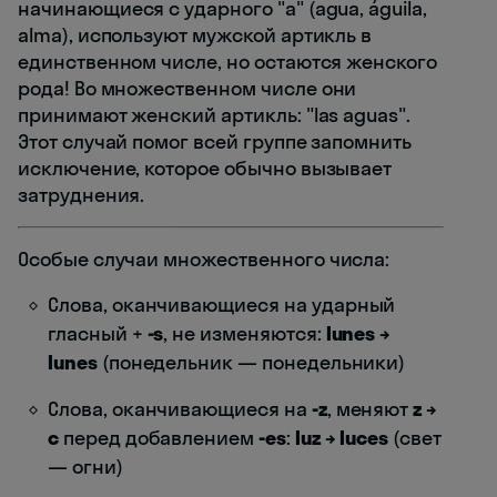
начинающиеся с ударного "a" (agua, águila,
alma), используют мужской артикль в
единственном числе, но остаются женского
рода! Во множественном числе они
принимают женский артикль: "las aguas".
Этот случай помог всей группе запомнить
исключение, которое обычно вызывает
затруднения.
Особые случаи множественного числа:
Слова, оканчивающиеся на ударный
гласный +
-s
, не изменяются:
lunes →
lunes
(понедельник — понедельники)
Слова, оканчивающиеся на
-z
, меняют
z →
c
перед добавлением
-es
:
luz → luces
(свет
— огни)