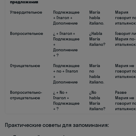
предложения
Утвердительное
Подлежащее
María
Мария
+ Глагол +
habla
говорит п
Дополнение
italiano.
итальянск
Вопросительное
¿ + Глагол +
¿Habla
Говорит л
Подлежащее
María
Мария по-
+
italiano?
итальянск
Дополнение
+ ?
Отрицательное
Подлежащее
María
Мария не
+ no + Глагол
no
говорит п
+
habla
итальянск
Дополнение
italiano.
Вопросительно-
¿ + No +
¿No
Разве
отрицательное
Глагол +
habla
Мария не
Подлежащее
María
говорит п
+ ?
italiano?
итальянск
Практические советы для запоминания: