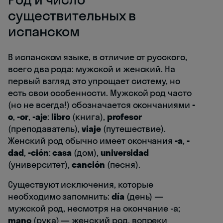
существительных в
испанском
В испанском языке, в отличие от русского,
всего два рода: мужской и женский. На
первый взгляд это упрощает систему, но
есть свои особенности. Мужской род часто
(но не всегда!) обозначается окончаниями
-
o
,
-or
,
-aje
:
libro
(книга),
profesor
(преподаватель),
viaje
(путешествие).
Женский род обычно имеет окончания
-a
,
-
dad
,
-ción
:
casa
(дом),
universidad
(университет),
canción
(песня).
Существуют исключения, которые
необходимо запомнить:
día
(день) —
мужской род, несмотря на окончание -a;
mano
(рука) — женский род, вопреки