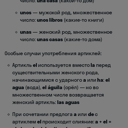
число:
una casa
(какой-то дом)
unos
— мужской род, множественное
число:
unos libros
(какие-то книги)
unas
— женский род, множественное
число:
unas casas
(какие-то дома)
Особые случаи употребления артиклей:
Артикль
el
используется вместо
la
перед
существительными женского рода,
начинающимися с ударного
a
или
ha
:
el
agua
(вода),
el águila
(орёл) — но во
множественном числе возвращается
женский артикль:
las aguas
При сочетании предлога
a
или
de
с
артиклем
el
происходит слияние:
a + el =