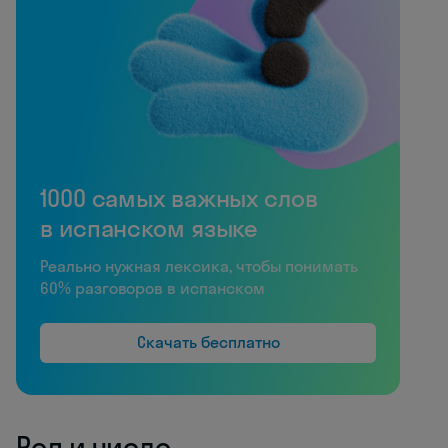
1000 самых важных слов
в испанском языке
Реально нужная лексика, чтобы понимать
60% разговоров в испанском
Скачать бесплатно
Род и число