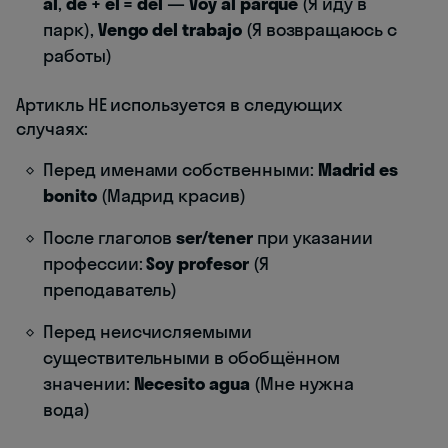
al
,
de + el = del
—
Voy al parque
(Я иду в
парк),
Vengo del trabajo
(Я возвращаюсь с
работы)
Артикль НЕ используется в следующих
случаях:
Перед именами собственными:
Madrid es
bonito
(Мадрид красив)
После глаголов
ser/tener
при указании
профессии:
Soy profesor
(Я
преподаватель)
Перед неисчисляемыми
существительными в обобщённом
значении:
Necesito agua
(Мне нужна
вода)