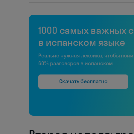
1000 самых важных 
в испанском языке
Реально нужная лексика, чтобы пон
60% разговоров в испанском
Скачать бесплатно