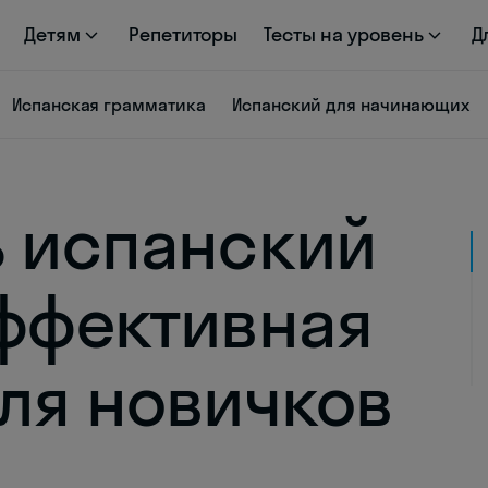
Детям
Репетиторы
Тесты на уровень
Д
Испанская грамматика
Испанский для начинающих
ь испанский
эффективная
для новичков