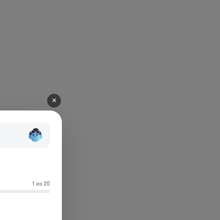
✕
1 из 20