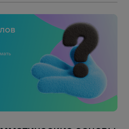
слов
имать