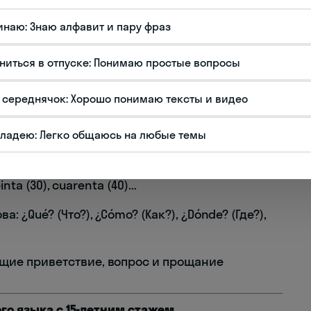
Дневное приветствие (после полудня)
инаю: Знаю алфавит и пару фраз
Вечернее приветствие (после заката)
ниться в отпуске: Понимаю простые вопросы
Неформальный вопрос о самочувствии
Формальный вопрос об имени
 середнячок: Хорошо понимаю тексты и видео
владею: Легко общаюсь на любые темы
 cuatro, cinco...
nta (30), cuarenta (40)...
 ¿Qué? (Что?), ¿Cómo? (Как?), ¿Dónde? (Где?),
щие приветствие, вопрос и прощание
ого языка с 15-летним стажем