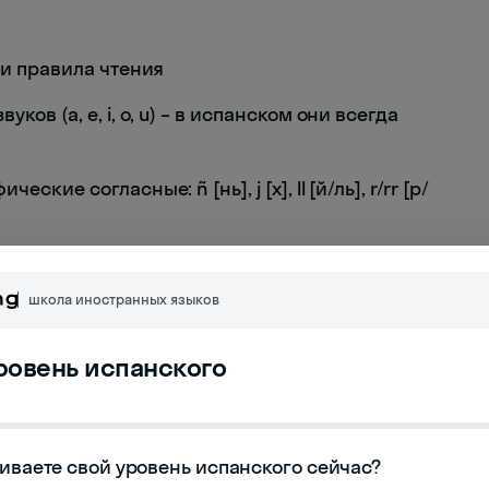
 и правила чтения
ов (a, e, i, o, u) – в испанском они всегда
ие согласные: ñ [нь], j [х], ll [й/ль], r/rr [р/
0-30 минут в день, повторяя за
школа иностранных языков
уровень испанского
Использование
Неформальное приветствие
иваете свой уровень испанского сейчас?
Утреннее приветствие (до полудня)