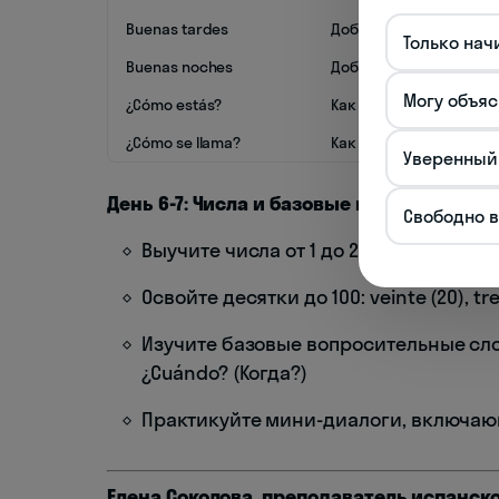
Buenas tardes
Добрый день
Только нач
Buenas noches
Добрый вечер
Могу объяс
¿Cómo estás?
Как дела?
¿Cómo se llama?
Как вас зовут?
Уверенный
День 6-7: Числа и базовые вопросы
Свободно 
Выучите числа от 1 до 20: uno, dos, tres,
Освойте десятки до 100: veinte (20), trei
Изучите базовые вопросительные слова:
¿Cuándo? (Когда?)
Практикуйте мини-диалоги, включаю
Елена Соколова, преподаватель испанск