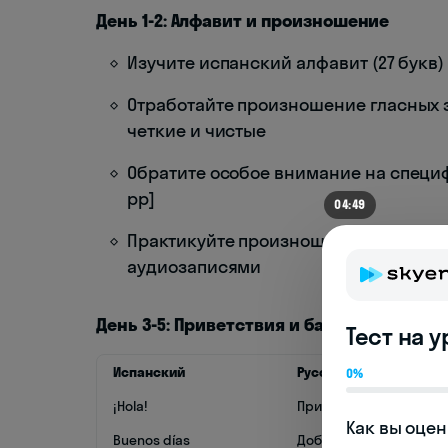
День 1-2: Алфавит и произношение
Изучите испанский алфавит (27 букв)
Отработайте произношение гласных звук
четкие и чистые
Обратите особое внимание на специфическ
рр]
04:43
Практикуйте произношение не менее 2
аудиозаписями
День 3-5: Приветствия и базовые фразы
Тест на 
Испанский
Русский
0%
¡Hola!
Привет!
Как вы оцен
Buenos días
Доброе утро