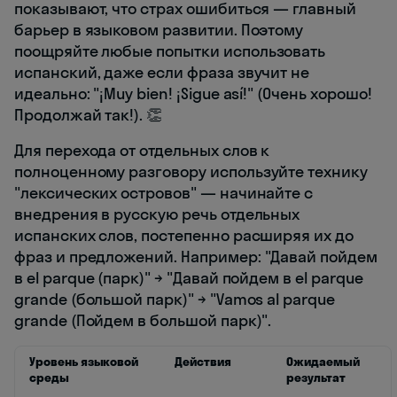
показывают, что страх ошибиться — главный
барьер в языковом развитии. Поэтому
поощряйте любые попытки использовать
испанский, даже если фраза звучит не
идеально: "¡Muy bien! ¡Sigue así!" (Очень хорошо!
Продолжай так!). 👏
Для перехода от отдельных слов к
полноценному разговору используйте технику
"лексических островов" — начинайте с
внедрения в русскую речь отдельных
испанских слов, постепенно расширяя их до
фраз и предложений. Например: "Давай пойдем
в el parque (парк)" → "Давай пойдем в el parque
grande (большой парк)" → "Vamos al parque
grande (Пойдем в большой парк)".
Уровень языковой
Действия
Ожидаемый
среды
результат