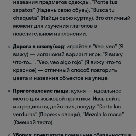
названия предметов одежды. "Ponte tus
zapatos" (Надень свою обувь), "Busca tu
chaqueta" (Найди свою куртку). Это отличный
момент для изучения глаголов в
повелительном наклонении.
Дорога в школу/сад
: играйте в "Veo, veo" (Я
вижу) — испанский вариант игры "Я вижу
что-то...". "Veo, veo algo rojo" (Я вижу что-то
красное) — отличный способ повторить
цвета и названия объектов на улице.
Приготовление пищи
: кухня — идеальное
место для языковой практики. Называйте
ингредиенты, действия, посуду: "Corta las
verduras" (Порежь овощи), "Mezcla la masa"
(Смешай тесто).
Уборка
: превратите домашние обязанности в