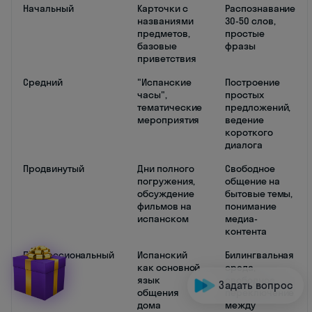
Начальный
Карточки с
Распознавание
названиями
30-50 слов,
предметов,
простые
базовые
фразы
приветствия
Средний
"Испанские
Построение
часы",
простых
тематические
предложений,
мероприятия
ведение
короткого
диалога
Продвинутый
Дни полного
Свободное
погружения,
общение на
обсуждение
бытовые темы,
фильмов на
понимание
испанском
медиа-
контента
Профессиональный
Испанский
Билингвальная
как основной
среда,
язык
свободное
Задать вопрос
общения
переключение
дома
между