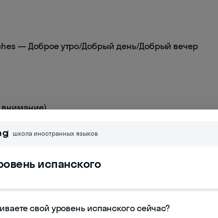
oches — Доброе утро/Добрый день/Добрый вечер
ь внимание)
школа иностранных языков
тоит?
уровень испанского
иваете свой уровень испанского сейчас?
купить...