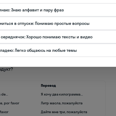
инаю: Знаю алфавит и пару фраз
реть этот/эту...?
ниться в отпуске: Понимаю простые вопросы
и о товаре:
 середнячок: Хорошо понимаю тексты и видео
владею: Легко общаюсь на любые темы
ший?
одукт?
Перевод
 de...
Я хочу два килограмма...
te, por favor
Литр масла, пожалуйста
 favor
Дайте мне три, пожалуйста