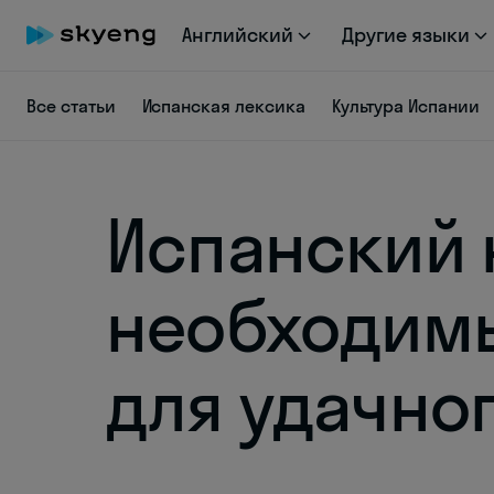
Английский
Другие языки
Все статьи
Испанская лексика
Культура Испании
Испанский 
необходим
для удачно