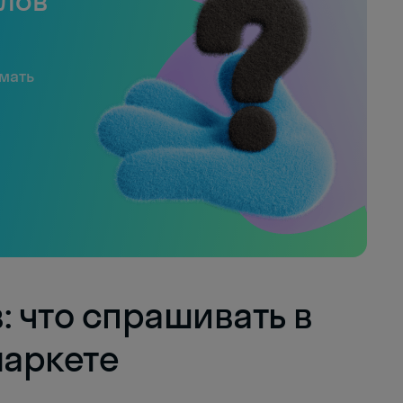
слов
имать
: что спрашивать в
аркете