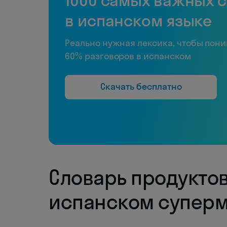
1000 самых важных 
в испанском языке
Реально нужная лексика, чтобы пон
60% разговоров в испанском
Скачать бесплатно
Словарь продуктов
испанском суперм