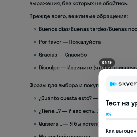
выражения, без которых не обойтись.
Прежде всего, вежливые обращения:
Buenos días/Buenas tardes/Buenas n
Por favor — Пожалуйста
Gracias — Спасибо
04:49
Disculpe — Извините (чтобы привлеч
Фразы для выбора и покупки товаров:
¿Cuánto cuesta esto? — Сколько это с
Тест на 
¿Tiene...? — У вас есть...?
0%
Quisiera... — Я бы хотел(а)...
Как вы оцен
Me gustaría comprar... — Я хотел(а) бы 