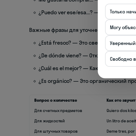
Только нач
¿Puedo ver ese/esa...? — Можно посмот
Могу объяс
Важные фразы для уточнения информаци
¿Está fresco? — Это свежее?
Уверенный
¿De dónde viene? — Откуда это?
Свободно 
¿Cuál es el mejor? — Какой самый луч
¿Es orgánico? — Это органический пр
Вопрос о количестве
Как это звучит
Для счетных предметов
Quiero dos kilos
Для жидкостей
Un litro de acei
Для штучных товаров
Deme tres, por