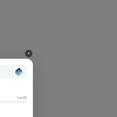
✕
1 из 20