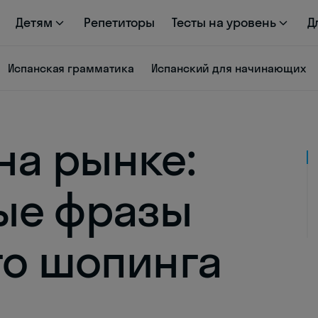
Детям
Репетиторы
Тесты на уровень
Д
Испанская грамматика
Испанский для начинающих
на рынке:
ые фразы
го шопинга