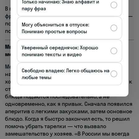
Только начинаю: Знаю алфавит и
В промежутке между обедом и ужином
пару фраз
французы могут устраивать
le goûter
(ле гуте) —
полдник, особенно популярный среди детей и
Могу объясниться в отпуске:
подростков. 🥐
Понимаю простые вопросы
Михаил Дорофеев, преподаватель
Уверенный середнячок: Хорошо
межкультурной коммуникации
понимаю тексты и видео
Мой первый ужин в французской семье стал
Свободно владею: Легко общаюсь на
настоящим культурным откровением. Когда
любые темы
хозяйка дома, мадам Дюпон, пригласила меня к
столу, я с удивлением обнаружил, что все
блюда подаются последовательно, а не
одновременно, как я привык. Сначала появился
аперитив с легкими закусками, затем основное
блюдо. Когда я быстро закончил есть, то решил
помочь убрать тарелки — что вызвало
замешательство у хозяев. «В России мы всегда