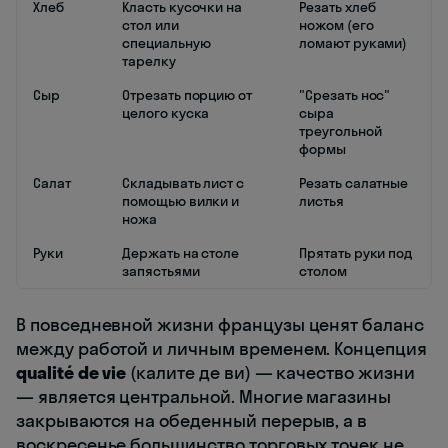
Хлеб
Класть кусочки на
Резать хлеб
стол или
ножом (его
специальную
ломают руками)
тарелку
Сыр
Отрезать порцию от
"Срезать нос"
целого куска
сыра
треугольной
формы
Салат
Складывать лист с
Резать салатные
помощью вилки и
листья
ножа
Руки
Держать на столе
Прятать руки под
запястьями
столом
В повседневной жизни французы ценят баланс
между работой и личным временем. Концепция
qualité de vie
(калите де ви) — качество жизни
— является центральной. Многие магазины
закрываются на обеденный перерыв, а в
воскресенье большинство торговых точек не