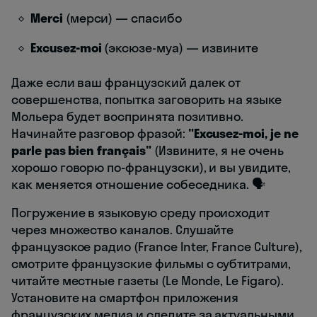
Merci
(мерси) — спасибо
Excusez-moi
(эксюзе-муа) — извините
Даже если ваш французский далек от
совершенства, попытка заговорить на языке
Мольера будет воспринята позитивно.
Начинайте разговор фразой:
"Excusez-moi, je ne
parle pas bien français"
(Извините, я не очень
хорошо говорю по-французски), и вы увидите,
как меняется отношение собеседника. 🗣️
Погружение в языковую среду происходит
через множество каналов. Слушайте
французское радио (France Inter, France Culture),
смотрите французские фильмы с субтитрами,
читайте местные газеты (Le Monde, Le Figaro).
Установите на смартфон приложения
французских медиа и следите за актуальными