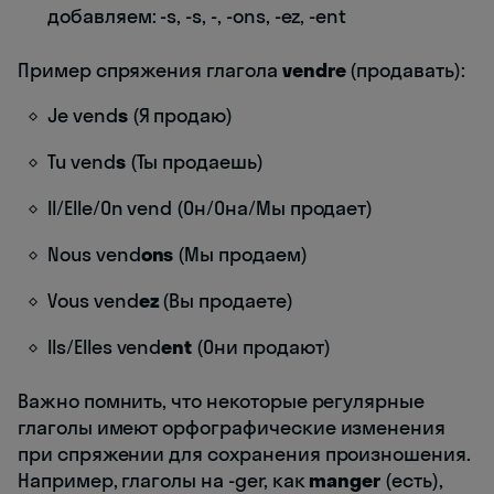
добавляем: -s, -s, -, -ons, -ez, -ent
Пример спряжения глагола
vendre
(продавать):
Je vend
s
(Я продаю)
Tu vend
s
(Ты продаешь)
Il/Elle/On vend (Он/Она/Мы продает)
Nous vend
ons
(Мы продаем)
Vous vend
ez
(Вы продаете)
Ils/Elles vend
ent
(Они продают)
Важно помнить, что некоторые регулярные
глаголы имеют орфографические изменения
при спряжении для сохранения произношения.
Например, глаголы на -ger, как
manger
(есть),