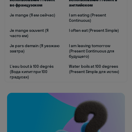
во французском
английском
Je mange (Я ем сейчас)
I am eating (Present
Continuous)
Je mange souvent (Я
I often eat (Present Simple)
часто ем)
Je pars demain (Я уезжаю
I am leaving tomorrow
завтра)
(Present Continuous для
будущего)
L'eau bout à 100 degrés
Water boils at 100 degrees
(Вода кипит при 100
(Present Simple для истин)
градусах)