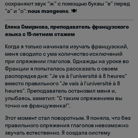
сохраняют звук "ж" с помощью буквы "e" перед
"a" и "o":
nous mangeons
. 🍽️
Елена Смирнова, преподаватель французского
языка с 15-летним стажем
Когда я только начинала изучать французский,
меня сводило с ума количество исключений
при спряжении глаголов. Однажды на уроке во
Франции я попыталась рассказать о своем
распорядке дня: "Je va à l'université à 8 heures"
вместо правильного "Je vais à l'université à 8
heures". Преподаватель остановил меня и,
улыбаясь, заметил: "С таким спряжением вы
точно не француженка!".
Этот момент стал поворотным. Я поняла, что без
правильного спряжения глаголов невозможно
звучать естественно. Я создала систему