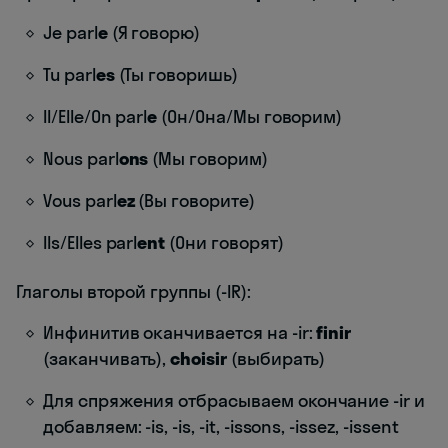
Je parl
e
(Я говорю)
Tu parl
es
(Ты говоришь)
Il/Elle/On parl
e
(Он/Она/Мы говорим)
Nous parl
ons
(Мы говорим)
Vous parl
ez
(Вы говорите)
Ils/Elles parl
ent
(Они говорят)
Глаголы второй группы (-IR):
Инфинитив оканчивается на -ir:
finir
(заканчивать),
choisir
(выбирать)
Для спряжения отбрасываем окончание -ir и
добавляем: -is, -is, -it, -issons, -issez, -issent