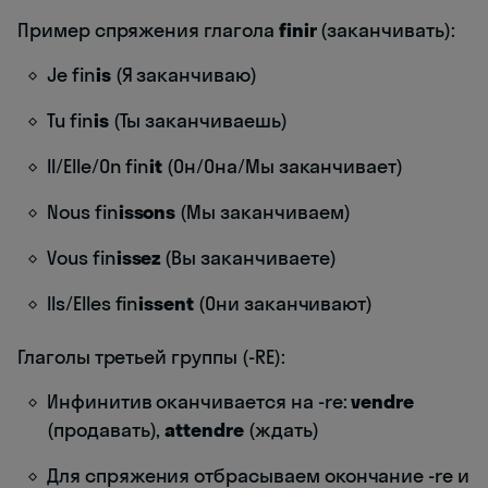
Пример спряжения глагола
finir
(заканчивать):
Je fin
is
(Я заканчиваю)
Tu fin
is
(Ты заканчиваешь)
Il/Elle/On fin
it
(Он/Она/Мы заканчивает)
Nous fin
issons
(Мы заканчиваем)
Vous fin
issez
(Вы заканчиваете)
Ils/Elles fin
issent
(Они заканчивают)
Глаголы третьей группы (-RE):
Инфинитив оканчивается на -re:
vendre
(продавать),
attendre
(ждать)
Для спряжения отбрасываем окончание -re и