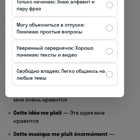
Только начинаю: Знаю алфавит и
передать оттенки ваших симпатий.
пару фраз
Владение этими выражениями
существенно повысит ваш уровень
Могу объясниться в отпуске:
владения языком. 🌟
Понимаю простые вопросы
Конструкции с глаголом "plaire"
Уверенный середнячок: Хорошо
Глагол "plaire" (нравиться) используется
понимаю тексты и видео
иначе, чем "aimer". В этих конструкциях
объект симпатии становится подлежащим:
Свободно владею: Легко общаюсь на
Ça me plaît
— Мне это нравится
любые темы
Ce livre me plaît beaucoup
— Эта книга
мне очень нравится
Cette idée me plaît
— Эта идея мне
нравится
Cette musique me plaît énormément
—