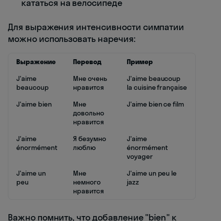
кататься на велосипеде
Для выражения интенсивности симпатии
можно использовать наречия:
Выражение
Перевод
Пример
J'aime
Мне очень
J'aime beaucoup
beaucoup
нравится
la cuisine française
J'aime bien
Мне
J'aime bien ce film
довольно
нравится
J'aime
Я безумно
J'aime
énormément
люблю
énormément
voyager
J'aime un
Мне
J'aime un peu le
peu
немного
jazz
нравится
Важно помнить, что добавление "bien" к