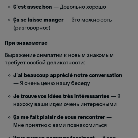
C'est assez bon
— Довольно хорошо
Ça se laisse manger
— Это можно есть
(разговорное)
При знакомстве
Выражение симпатии к новым знакомым
требует особой деликатности:
J'ai beaucoup apprécié notre conversation
— Я очень ценю нашу беседу
Je trouve vos idées très intéressantes
— Я
нахожу ваши идеи очень интересными
Ça me fait plaisir de vous rencontrer
—
Мне приятно с вами познакомиться
Vous avez un parcours fascinant
— У вас