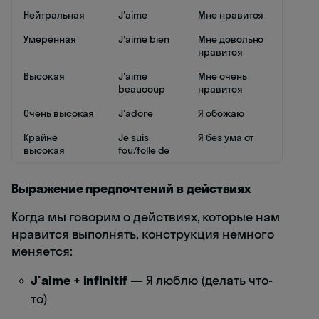
Нейтральная
J'aime
Мне нравится
Умеренная
J'aime bien
Мне довольно
нравится
Высокая
J'aime
Мне очень
beaucoup
нравится
Очень высокая
J'adore
Я обожаю
Крайне
Je suis
Я без ума от
высокая
fou/folle de
Выражение предпочтений в действиях
Когда мы говорим о действиях, которые нам
нравится выполнять, конструкция немного
меняется:
J'aime + infinitif
— Я люблю (делать что-
то)