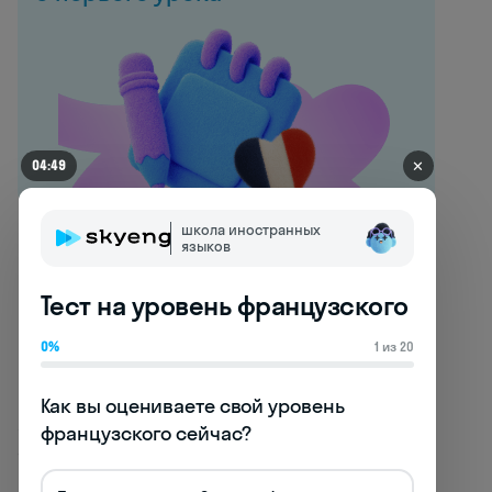
✕
04:49
школа иностранных
языков
Выражаем симпатию:
альтернативные фразы по-
Тест на уровень французского
французски
0%
1 из 20
Помимо стандартного "j'aime", французский
Как вы оцениваете свой уровень 
язык предлагает богатый арсенал
французского сейчас?
альтернативных выражений, которые
помогут разнообразить вашу речь и точнее