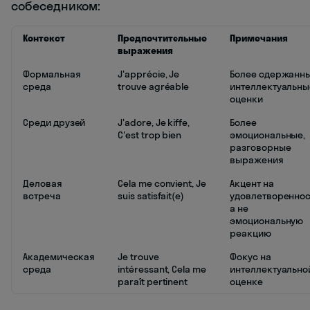
собеседником:
Контекст
Предпочтительные
Примечания
выражения
Формальная
J'apprécie, Je
Более сдержанны
среда
trouve agréable
интеллектуальны
оценки
Среди друзей
J'adore, Je kiffe,
Более
C'est trop bien
эмоциональные,
разговорные
выражения
Деловая
Cela me convient, Je
Акцент на
встреча
suis satisfait(e)
удовлетвореннос
а не
эмоциональную
реакцию
Академическая
Je trouve
Фокус на
среда
intéressant, Cela me
интеллектуально
paraît pertinent
оценке