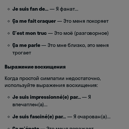
Je suis fan de...
— Я фанат...
Ça me fait craquer
— Это меня покоряет
C'est mon truc
— Это моё (разговорное)
Ça me parle
— Это мне близко, это меня
трогает
Выражение восхищения
Когда простой симпатии недостаточно,
используйте выражения восхищения:
Je suis impressionné(e) par...
— Я
впечатлен(а)...
Je suis fasciné(e) par...
— Я очарован(а)...
Ça m'épate
— Это меня поражает