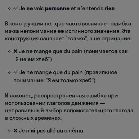
✅ Je
ne
vois
personne
et
n'
entends
rien
В конструкции ne...que часто возникает ошибка
из-за непонимания её истинного значения. Эта
конструкция означает "только", а не отрицание:
❌ Je ne mange que du pain (понимается как
"Я не ем хлеб")
✅ Je ne mange que du pain (правильное
понимание: "Я ем только хлеб")
И наконец, распространённая ошибка при
использовании глаголов движения —
неправильный выбор вспомогательного глагола
в сложных временах:
❌ Je n'
ai
pas allé au cinéma