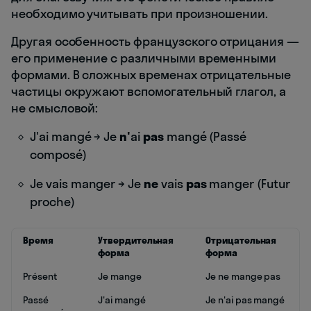
необходимо учитывать при произношении.
Другая особенность французского отрицания —
его применение с различными временными
формами. В сложных временах отрицательные
частицы окружают вспомогательный глагол, а
не смысловой:
J'ai mangé → Je
n'
ai
pas
mangé (Passé
composé)
Je vais manger → Je
ne
vais
pas
manger (Futur
proche)
Время
Утвердительная
Отрицательная
форма
форма
Présent
Je mange
Je ne mange pas
Passé
J'ai mangé
Je n'ai pas mangé