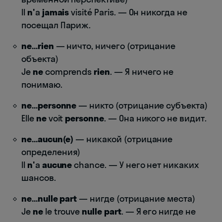
Il
n'
a
jamais
visité Paris. — Он никогда не
посещал Париж.
ne...rien
— ничто, ничего (отрицание
объекта)
Je
ne
comprends
rien
. — Я ничего не
понимаю.
ne...personne
— никто (отрицание субъекта)
Elle
ne
voit
personne
. — Она никого не видит.
ne...aucun(e)
— никакой (отрицание
определения)
Il
n'
a
aucune
chance. — У него нет никаких
шансов.
ne...nulle part
— нигде (отрицание места)
Je
ne
le trouve
nulle part
. — Я его нигде не