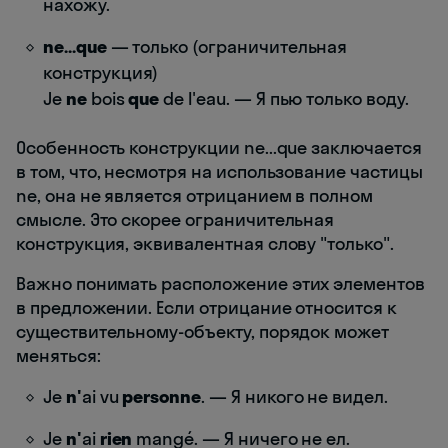
нахожу.
ne...que
— только (ограничительная
конструкция)
Je
ne
bois
que
de l'eau. — Я пью только воду.
Особенность конструкции ne...que заключается
в том, что, несмотря на использование частицы
ne, она не является отрицанием в полном
смысле. Это скорее ограничительная
конструкция, эквивалентная слову "только".
Важно понимать расположение этих элементов
в предложении. Если отрицание относится к
существительному-объекту, порядок может
меняться:
Je
n'
ai vu
personne
. — Я никого не видел.
Je
n'
ai
rien
mangé. — Я ничего не ел.