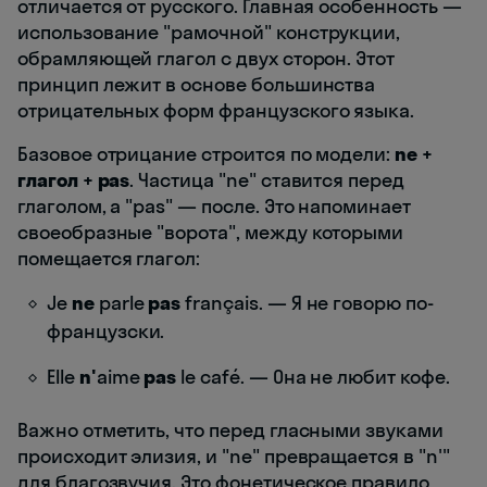
отличается от русского. Главная особенность —
использование "рамочной" конструкции,
обрамляющей глагол с двух сторон. Этот
принцип лежит в основе большинства
отрицательных форм французского языка.
Базовое отрицание строится по модели:
ne +
глагол + pas
. Частица "ne" ставится перед
глаголом, а "pas" — после. Это напоминает
своеобразные "ворота", между которыми
помещается глагол:
Je
ne
parle
pas
français. — Я не говорю по-
французски.
Elle
n'
aime
pas
le café. — Она не любит кофе.
Важно отметить, что перед гласными звуками
происходит элизия, и "ne" превращается в "n'"
для благозвучия. Это фонетическое правило