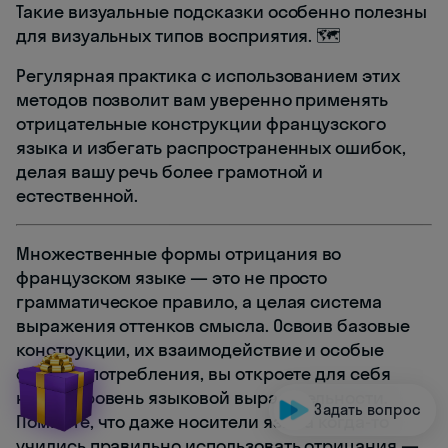
Такие визуальные подсказки особенно полезны
для визуальных типов восприятия. 🗺️
Регулярная практика с использованием этих
методов позволит вам уверенно применять
отрицательные конструкции французского
языка и избегать распространенных ошибок,
делая вашу речь более грамотной и
естественной.
Множественные формы отрицания во
французском языке — это не просто
грамматическое правило, а целая система
выражения оттенков смысла. Освоив базовые
конструкции, их взаимодействие и особые
случаи употребления, вы откроете для себя
новый уровень языковой выразительности.
Задать вопрос
Помните, что даже носители языка когда-то
учились правильно использовать отрицания —