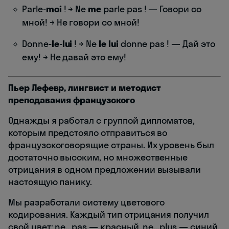
Parle-
moi
! → Ne
me
parle pas ! — Говори со
мной! → Не говори со мной!
Donne-
le
-
lui
! → Ne
le lui
donne pas ! — Дай это
ему! → Не давай это ему!
Пьер Лефевр, лингвист и методист
преподавания французского
Однажды я работал с группой дипломатов,
которым предстояло отправиться во
французскоговорящие страны. Их уровень был
достаточно высоким, но множественные
отрицания в одном предложении вызывали
настоящую панику.
Мы разработали систему цветового
кодирования. Каждый тип отрицания получил
свой цвет: ne...pas — красный, ne...plus — синий,