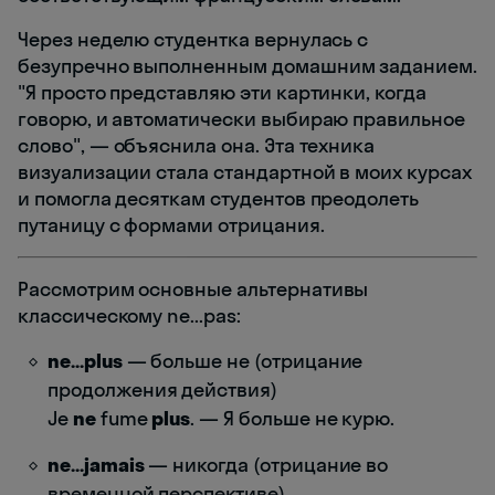
Через неделю студентка вернулась с
безупречно выполненным домашним заданием.
"Я просто представляю эти картинки, когда
говорю, и автоматически выбираю правильное
слово", — объяснила она. Эта техника
визуализации стала стандартной в моих курсах
и помогла десяткам студентов преодолеть
путаницу с формами отрицания.
Рассмотрим основные альтернативы
классическому ne...pas:
ne...plus
— больше не (отрицание
продолжения действия)
Je
ne
fume
plus
. — Я больше не курю.
ne...jamais
— никогда (отрицание во
временной перспективе)