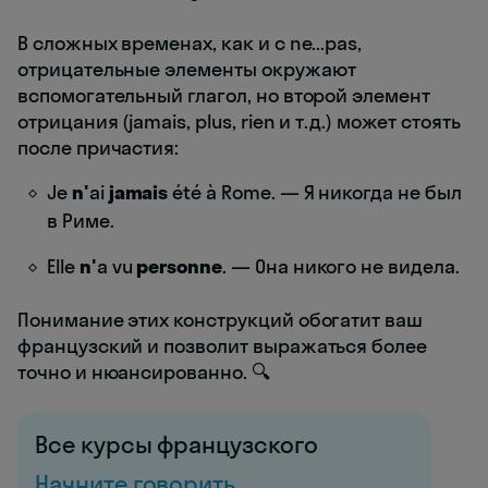
В сложных временах, как и с ne...pas,
отрицательные элементы окружают
вспомогательный глагол, но второй элемент
отрицания (jamais, plus, rien и т.д.) может стоять
после причастия:
Je
n'
ai
jamais
été à Rome. — Я никогда не был
в Риме.
Elle
n'
a vu
personne
. — Она никого не видела.
Понимание этих конструкций обогатит ваш
французский и позволит выражаться более
точно и нюансированно. 🔍
Все курсы французского
Начните говорить