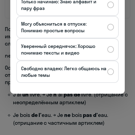
Только начинаю: Знаю алфавит и
ne...jamais
Elle ne
Она никогда ничего
rien
comprend
не понимает.
пару фраз
jamais rien.
Могу объясниться в отпуске:
Порядок слов в множественном отрицании
Понимаю простые вопросы
имеет значение. Обычно соблюдается
следующий порядок:
Уверенный середнячок: Хорошо
понимаю тексты и видео
ne + глагол + plus + jamais/rien/personne/aucun
Особый случай представляет взаимодействие
Свободно владею: Легко общаюсь на
отрицания с неопределёнными артиклями и
любые темы
предлогами:
J'ai
un
livre. → Je
n'
ai
pas de
livre. (отрицание с
неопределённым артиклем)
Je bois
de l'
eau. → Je
ne
bois
pas d'
eau.
(отрицание с частичным артиклем)