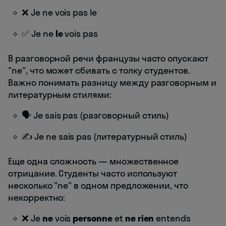
❌ Je ne vois pas le
✅ Je ne
le
vois pas
В разговорной речи французы часто опускают
"ne", что может сбивать с толку студентов.
Важно понимать разницу между разговорным и
литературным стилями:
🗣️ Je sais pas (разговорный стиль)
✍️ Je ne sais pas (литературный стиль)
Еще одна сложность — множественное
отрицание. Студенты часто используют
несколько "ne" в одном предложении, что
некорректно:
❌ Je
ne
vois
personne
et
ne rien
entends