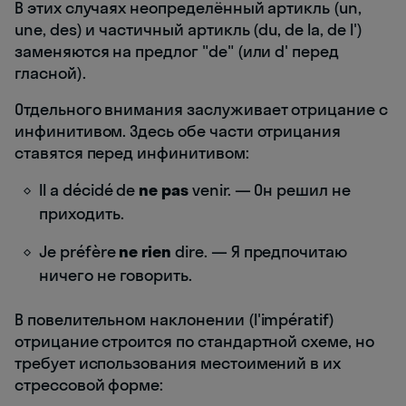
В этих случаях неопределённый артикль (un,
une, des) и частичный артикль (du, de la, de l')
заменяются на предлог "de" (или d' перед
гласной).
Отдельного внимания заслуживает отрицание с
инфинитивом. Здесь обе части отрицания
ставятся перед инфинитивом:
Il a décidé de
ne pas
venir. — Он решил не
приходить.
Je préfère
ne rien
dire. — Я предпочитаю
ничего не говорить.
В повелительном наклонении (l'impératif)
отрицание строится по стандартной схеме, но
требует использования местоимений в их
стрессовой форме: