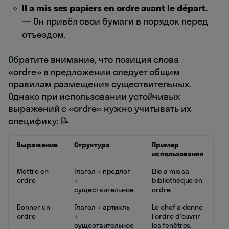
Il a mis ses papiers en ordre avant le départ.
— Он привёл свои бумаги в порядок перед
отъездом.
Обратите внимание, что позиция слова
«ordre» в предложении следует общим
правилам размещения существительных.
Однако при использовании устойчивых
выражений с «ordre» нужно учитывать их
специфику: 📝
Выражение
Структура
Пример
использования
Mettre en
Глагол + предлог
Elle a mis sa
ordre
+
bibliothèque en
существительное
ordre.
Donner un
Глагол + артикль
Le chef a donné
ordre
+
l'ordre d'ouvrir
существительное
les fenêtres.