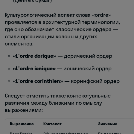
(ценных бумаг)
Культурологический аспект слова «ordre»
проявляется в архитектурной терминологии,
где оно обозначает классические ордера —
стили организации колонн и других
элементов:
«L'ordre dorique»
— дорический ордер
«L'ordre ionique»
— ионический ордер
«L'ordre corinthien»
— коринфский ордер
Следует отметить также контекстуальные
различия между близкими по смыслу
выражениями:
Выражение
Контекст
Значение
Dans l'ordre
Общеупотребительное
По порядку,