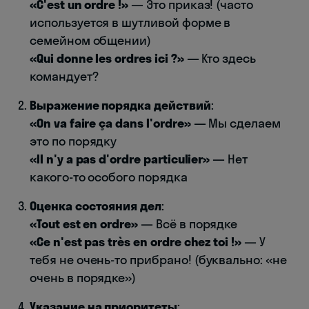
«C'est un ordre !»
— Это приказ! (часто
используется в шутливой форме в
семейном общении)
«Qui donne les ordres ici ?»
— Кто здесь
командует?
Выражение порядка действий
:
«On va faire ça dans l'ordre»
— Мы сделаем
это по порядку
«Il n'y a pas d'ordre particulier»
— Нет
какого-то особого порядка
Оценка состояния дел
:
«Tout est en ordre»
— Всё в порядке
«Ce n'est pas très en ordre chez toi !»
— У
тебя не очень-то прибрано! (буквально: «не
очень в порядке»)
Указание на приоритеты
: