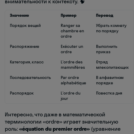
внимательности к контексту. 🧠
Значение
Пример
Перевод
Порядок вещей
Ranger sa
Убрать комнату
chambre en
по порядку
ordre
Распоряжение
Exécuter un
Выполнить
ordre
приказ
Категория, класс
L'ordre des
Отряд
mammifères
млекопитающих
Последовательность
Par ordre
В алфавитном
alphabétique
порядке
Распорядок
L'ordre du
Повестка дня
jour
Интересно, что даже в математической
терминологии «ordre» играет значительную
роль:
«équation du premier ordre»
(уравнение