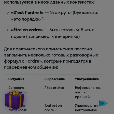
используется в неожиданных контекстах:
«C'est l'ordre !»
— Это круто! (буквально:
«это порядок»)
«Être en ordre»
— Быть готовым, быть в
норме (например, к вечеринке)
Для практического применения полезно
запомнить несколько готовых разговорных
формул с «ordre», которые пригодятся в
повседневном общении:
Ситуация
Выражение
Употребление
Согласие
À tes ordres !
Неформальное,
выполнить
часто с
просьбу
иронией
Проверка
Tout est en
Универсальное,
готовности
ordre ?
нейтральное