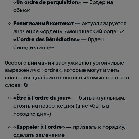
«Un ordre de perquisition»
— Ордер на
обыск
Религиозный контекст
— актуализируется
значение «орден», «монашеский орден»:
«L'ordre des Bénédictins»
— Орден
бенедиктинцев
Особого внимания заслуживают устойчивые
выражения с «ordre», которые могут иметь
значения, далёкие от основных смыслов этого
слова: 🔄
«Être à l'ordre du jour»
— быть актуальным,
стоять на повестке дня (а не «быть в
порядке дня»)
«Rappeler à l'ordre»
— призвать к порядку,
сделать замечание