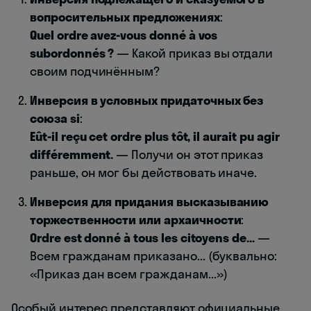
вопросительных предложениях
:
Quel ordre avez-vous donné à vos
subordonnés ?
— Какой приказ вы отдали
своим подчинённым?
Инверсия в условных придаточных без
союза si
:
Eût-il reçu cet ordre plus tôt, il aurait pu agir
différemment.
— Получи он этот приказ
раньше, он мог бы действовать иначе.
Инверсия для придания высказыванию
торжественности или архаичности
:
Ordre est donné à tous les citoyens de...
—
Всем гражданам приказано... (буквально:
«Приказ дан всем гражданам...»)
Особый интерес представляют официальные