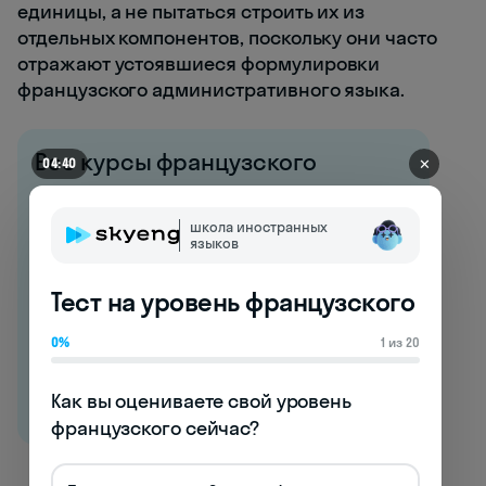
единицы, а не пытаться строить их из
отдельных компонентов, поскольку они часто
отражают устоявшиеся формулировки
французского административного языка.
Все курсы французского
✕
04:40
Начните говорить
с первого урока →
школа иностранных
языков
Тест на уровень французского
0%
1 из 20
Как вы оцениваете свой уровень 
французского сейчас?