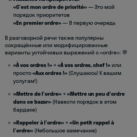
«C'est mon ordre de priorité»
— Это мой
порядок приоритетов
«En premier ordre»
— В первую очередь
В разговорной речи также популярны
сокращённые или модифицированные
варианты устойчивых выражений с «ordre»: 💬
«À vos ordres !»
→
«À vos ordres, chef !»
или
просто
«Aux ordres !»
(Слушаюсь! К вашим
услугам!)
«Mettre de l'ordre»
→
«Mettre un peu d'ordre
dans ce bazar»
(Навести порядок в этом
бардаке)
«Rappeler à l'ordre»
→
«Un petit rappel à
l'ordre»
(Небольшое замечание)