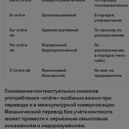
последовательно
En ordre
Организационный
В порядке,
упорядоченно
Sur ordre
Административный
По приказу, по
de
распоряжению
Par ordre
Формальный,
По
de
бюрократический
распоряжению,
в порядке (чего-
либо)
À l'ordre de
Финансовый,
На имя, на
банковский
предъявителя
Понимание контекстуальных нюансов
употребления «ordre» особенно важно при
переводе и в межкультурной коммуникации.
Механический перевод без учёта контекста
может привести к серьёзным смысловым
искажениям и недоразумениям.