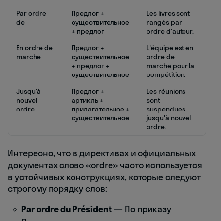
Par ordre
Предлог +
Les livres sont
de
существительное
rangés par
+ предлог
ordre d'auteur.
En ordre de
Предлог +
L'équipe est en
marche
существительное
ordre de
+ предлог +
marche pour la
существительное
compétition.
Jusqu'à
Предлог +
Les réunions
nouvel
артикль +
sont
ordre
прилагательное +
suspendues
существительное
jusqu'à nouvel
ordre.
Интересно, что в директивах и официальных
документах слово «ordre» часто используется
в устойчивых конструкциях, которые следуют
строгому порядку слов:
Par ordre du Président
— По приказу