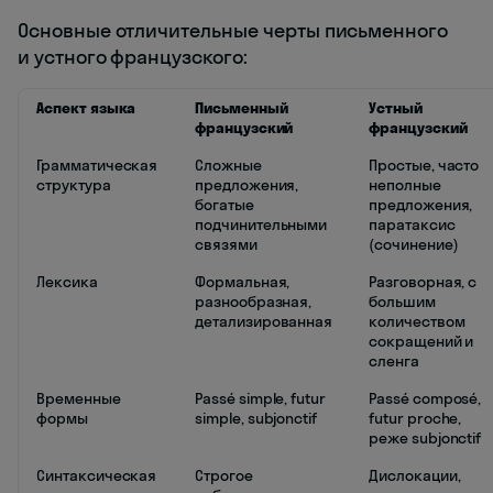
Основные отличительные черты письменного
и устного французского:
Аспект языка
Письменный
Устный
французский
французский
Грамматическая
Сложные
Простые, часто
структура
предложения,
неполные
богатые
предложения,
подчинительными
паратаксис
связями
(сочинение)
Лексика
Формальная,
Разговорная, с
разнообразная,
большим
детализированная
количеством
сокращений и
сленга
Временные
Passé simple, futur
Passé composé,
формы
simple, subjonctif
futur proche,
реже subjonctif
Синтаксическая
Строгое
Дислокации,