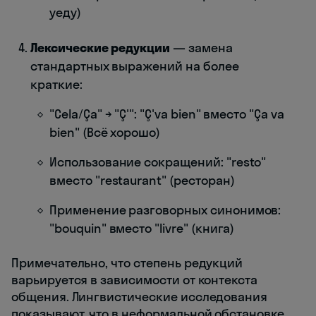
уеду)
Лексические редукции
— замена
стандартных выражений на более
краткие:
"Cela/Ça" → "Ç'": "Ç'va bien" вместо "Ça va
bien" (Всё хорошо)
Использование сокращений: "resto"
вместо "restaurant" (ресторан)
Применение разговорных синонимов:
"bouquin" вместо "livre" (книга)
Примечательно, что степень редукций
варьируется в зависимости от контекста
общения. Лингвистические исследования
показывают, что в неформальной обстановке