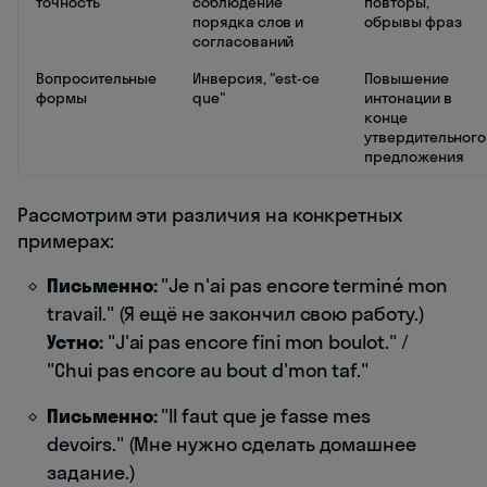
точность
соблюдение
повторы,
порядка слов и
обрывы фраз
согласований
Вопросительные
Инверсия, "est-ce
Повышение
формы
que"
интонации в
конце
утвердительного
предложения
Рассмотрим эти различия на конкретных
примерах:
Письменно:
"Je n'ai pas encore terminé mon
travail." (Я ещё не закончил свою работу.)
Устно:
"J'ai pas encore fini mon boulot." /
"Chui pas encore au bout d'mon taf."
Письменно:
"Il faut que je fasse mes
devoirs." (Мне нужно сделать домашнее
задание.)