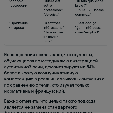
Вопрос о
"Quelle est
"Tu fais quoi dans
профессии
votre
la vie ?"
profession ?"
"Chuis..."/"J'bosse
"Je suis..."
comme..."
Выражение
"C'est très
"C'est cool ça !"
интереса
intéressant."
"Ça m'intéresse,
"Je voudrais
dis-m'en plus !"
en savoir
plus."
Исследования показывают, что студенты,
обучающиеся по методикам с интеграцией
аутентичной речи, демонстрируют на 64%
более высокую коммуникативную
компетенцию в реальных языковых ситуациях
по сравнению с теми, кто изучал только
нормативный французский.
Важно отметить, что целью такого подхода
является не замена стандартного