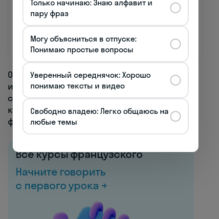
Только начинаю: Знаю алфавит и
речь
j'vais faire
буду делать
пару фраз
demain.
завтра.
Крайне
Chais pas quoi
Я не знаю, что
Могу объясниться в отпуске:
неформальная
j'vais faire
буду делать
речь
d'main.
завтра.
Понимаю простые вопросы
Осознание этой типологии помогает
Уверенный середнячок: Хорошо
изучающим французский язык разработать
понимаю тексты и видео
стратегию адаптации к различным
коммуникативным ситуациям и уровням
Свободно владею: Легко общаюсь на
формальности речи.
любые темы
Все курсы французского
Начните говорить
с первого урока →