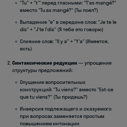
"Tu" → "t'" перед гласными: "T'as mangé?"
вместо "Tu as mangé?" (Ты поел?)
Выпадение "e" в середине слов: "Je te le
dis" → "J'te l'dis" (Я тебе это говорю)
Слияние слов: "Il y a" → "Y'a" (Имеется,
есть)
Синтаксические редукции
— упрощение
структуры предложений:
Опущение вопросительных
конструкций: "Tu viens?" вместо "Est-ce
que tu viens?" (Ты придешь?)
Инверсия подлежащего и сказуемого
при вопросах заменяется простым
повышением интонации