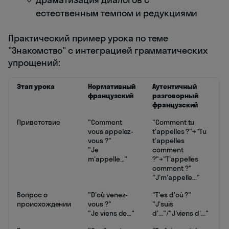
естественным темпом и редукциями
Практический пример урока по теме
"Знакомство" с интеграцией грамматических
упрощений:
Этап урока
Нормативный
Аутентичный
французский
разговорный
французский
Приветствие
"Comment
"Comment tu
vous appelez-
t'appelles ?"→"Tu
vous ?"
t'appelles
"Je
comment
m'appelle..."
?"→"T'appelles
comment ?"
"J'm'appelle..."
Вопрос о
"D'où venez-
"T'es d'où ?"
происхождении
vous ?"
"J'suis
"Je viens de..."
d'..."/"J'viens d'..."