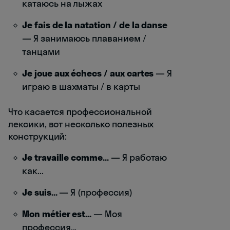
катаюсь на лыжах
Je fais de la natation / de la danse
— Я занимаюсь плаванием /
танцами
Je joue aux échecs / aux cartes
— Я
играю в шахматы / в карты
Что касается профессиональной
лексики, вот несколько полезных
конструкций:
Je travaille comme...
— Я работаю
как...
Je suis...
— Я (профессия)
Mon métier est...
— Моя
профессия...