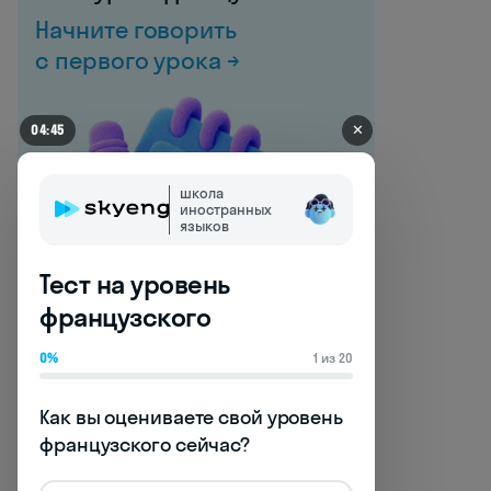
Начните говорить
с первого урока →
✕
04:45
школа
иностранных
языков
Тест на уровень
французского
Уровень начинающий
0%
1 из 20
(A1)
Как вы оцениваете свой уровень 
На начальном уровне достаточно
французского сейчас?
сконцентрироваться на базовой
информации: