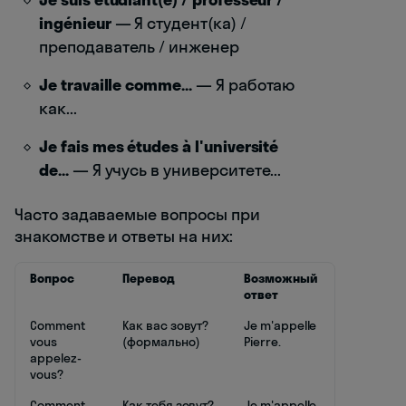
ingénieur
— Я студент(ка) /
преподаватель / инженер
Je travaille comme...
— Я работаю
как...
Je fais mes études à l'université
de...
— Я учусь в университете...
Часто задаваемые вопросы при
знакомстве и ответы на них:
Вопрос
Перевод
Возможный
ответ
Comment
Как вас зовут?
Je m'appelle
vous
(формально)
Pierre.
appelez-
vous?
Comment
Как тебя зовут?
Je m'appelle