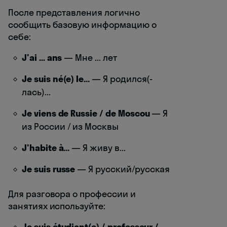
После представления логично
сообщить базовую информацию о
себе:
J'ai ... ans
— Мне ... лет
Je suis né(e) le...
— Я родился(-
лась)...
Je viens de Russie / de Moscou
— Я
из России / из Москвы
J'habite à...
— Я живу в...
Je suis russe
— Я русский/русская
Для разговора о профессии и
занятиях используйте:
Je suis étudiant(e) / professeur /