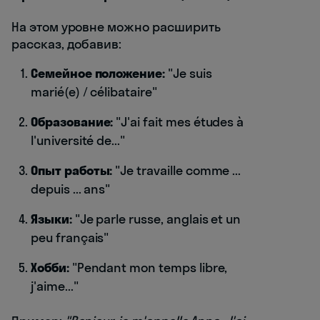
На этом уровне можно расширить
рассказ, добавив:
Семейное положение:
"Je suis
marié(e) / célibataire"
Образование:
"J'ai fait mes études à
l'université de..."
Опыт работы:
"Je travaille comme ...
depuis ... ans"
Языки:
"Je parle russe, anglais et un
peu français"
Хобби:
"Pendant mon temps libre,
j'aime..."