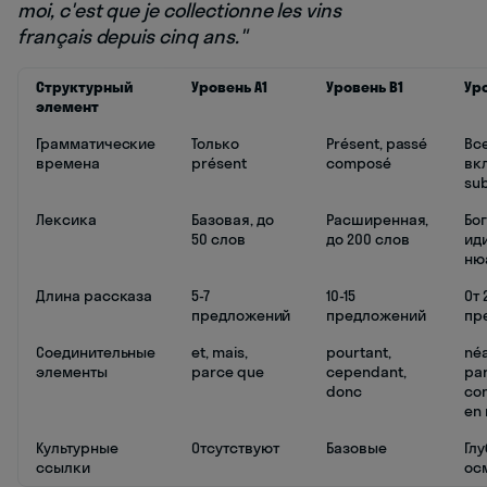
moi, c'est que je collectionne les vins
français depuis cinq ans."
Структурный
Уровень A1
Уровень B1
Ур
элемент
Грамматические
Только
Présent, passé
Вс
времена
présent
composé
вк
sub
Лексика
Базовая, до
Расширенная,
Бог
50 слов
до 200 слов
ид
ню
Длина рассказа
5-7
10-15
От 
предложений
предложений
пр
Соединительные
et, mais,
pourtant,
né
элементы
parce que
cependant,
pa
donc
co
en
Культурные
Отсутствуют
Базовые
Глу
ссылки
ос