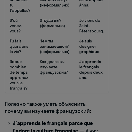
tu
(неформально)
Anna.
t'appelles?
D'où
Откуда вы?
Je viens de
venez-
(формально)
Saint-
vous?
Pétersbourg.
Tu fais
Чем ты
Je suis
quoi dans
занимаешься?
designer
la vie?
(неформально)
graphique.
Depuis
Как долго вы
J'apprends
combien
изучаете
le français
de temps
французский?
depuis deux
apprenez-
ans.
vous le
français?
Полезно также уметь объяснить,
почему вы изучаете французский:
J'apprends le français parce que
j'adore la culture française
— Я учу