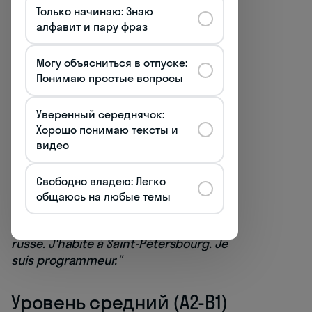
Только начинаю: Знаю
Приветствие:
"Bonjour! / Salut!"
алфавит и пару фраз
Имя:
"Je m'appelle..."
Могу объясниться в отпуске:
Понимаю простые вопросы
Возраст:
"J'ai ... ans"
Происхождение:
"Je viens de
Уверенный середнячок:
Russie / de Moscou"
Хорошо понимаю тексты и
видео
Профессия/занятие:
"Je suis
étudiant(e) / professeur"
Свободно владею: Легко
общаюсь на любые темы
Пример простого рассказа:
"Bonjour!
Je m'appelle Ivan. J'ai 25 ans. Je suis
russe. J'habite à Saint-Pétersbourg. Je
suis programmeur."
Уровень средний (A2-B1)