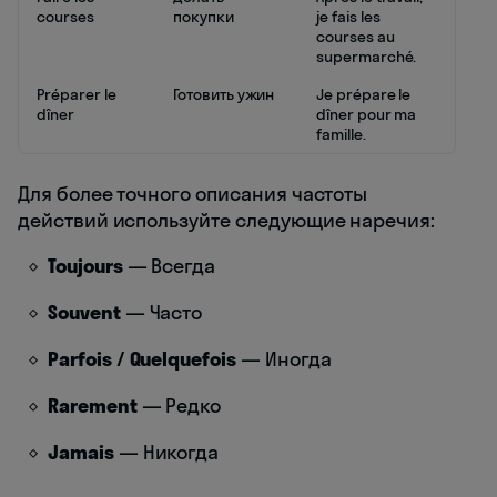
courses
покупки
je fais les
courses au
supermarché.
Préparer le
Готовить ужин
Je prépare le
dîner
dîner pour ma
famille.
Для более точного описания частоты
действий используйте следующие наречия:
Toujours
— Всегда
Souvent
— Часто
Parfois / Quelquefois
— Иногда
Rarement
— Редко
Jamais
— Никогда