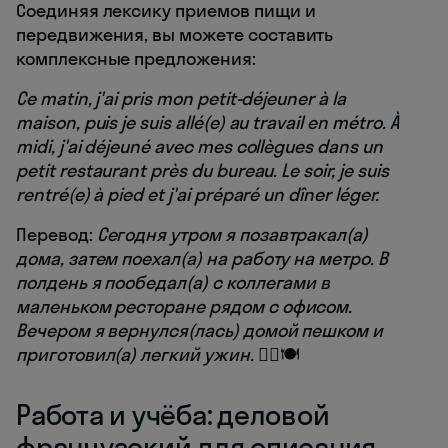
Соединяя лексику приемов пищи и
передвижения, вы можете составить
комплексные предложения:
Ce matin, j'ai pris mon petit-déjeuner à la
maison, puis je suis allé(e) au travail en métro. À
midi, j'ai déjeuné avec mes collègues dans un
petit restaurant près du bureau. Le soir, je suis
rentré(e) à pied et j'ai préparé un dîner léger.
Перевод:
Сегодня утром я позавтракал(а)
дома, затем поехал(а) на работу на метро. В
полдень я пообедал(а) с коллегами в
маленьком ресторане рядом с офисом.
Вечером я вернулся(лась) домой пешком и
приготовил(а) легкий ужин.
🚶‍♂️🍽️
Работа и учёба: деловой
французский для описания