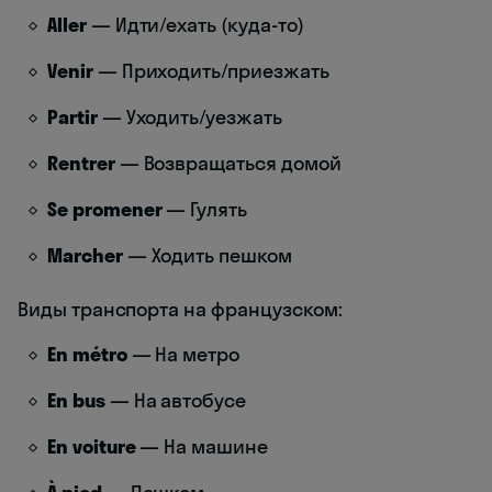
Aller
— Идти/ехать (куда-то)
Venir
— Приходить/приезжать
Partir
— Уходить/уезжать
Rentrer
— Возвращаться домой
Se promener
— Гулять
Marcher
— Ходить пешком
Виды транспорта на французском:
En métro
— На метро
En bus
— На автобусе
En voiture
— На машине