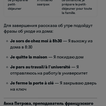
Je prépare le
Я готовлю
Le dimanche, je
petit-
завтрак
prépare le petit-
déjeuner
déjeuner pour toute
la famille.
Для завершения рассказа об утре подойдут
фразы об уходе из дома:
Je sors de chez moi à 8h30
— Я выхожу из
дома в 8:30
Je quitte la maison
— Я покидаю дом
Je pars au travail/à l'université
— Я
отправляюсь на работу/в университет
Je ferme la porte à clé
— Я закрываю дверь
на ключ
Анна Петрова, преподаватель французского