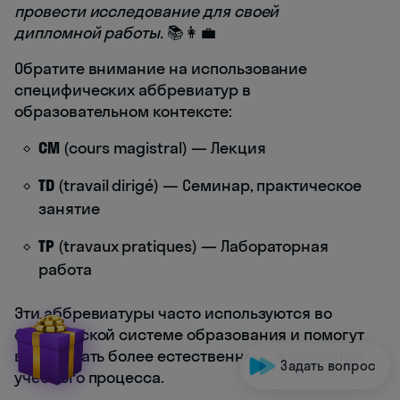
провести исследование для своей
дипломной работы.
📚👩‍💼
Обратите внимание на использование
специфических аббревиатур в
образовательном контексте:
CM
(cours magistral) — Лекция
TD
(travail dirigé) — Семинар, практическое
занятие
TP
(travaux pratiques) — Лабораторная
работа
Эти аббревиатуры часто используются во
французской системе образования и помогут
вам звучать более естественно при описании
Задать вопрос
учебного процесса.