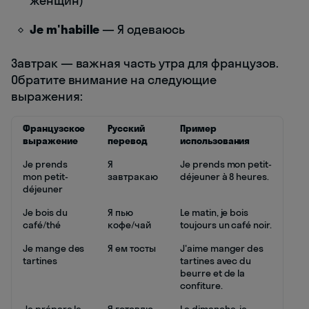
женщин)
Je m'habille
— Я одеваюсь
Завтрак — важная часть утра для французов.
Обратите внимание на следующие
выражения:
Французское
Русский
Пример
выражение
перевод
использования
Je prends
Я
Je prends mon petit-
mon petit-
завтракаю
déjeuner à 8 heures.
déjeuner
Je bois du
Я пью
Le matin, je bois
café/thé
кофе/чай
toujours un café noir.
Je mange des
Я ем тосты
J'aime manger des
tartines
tartines avec du
beurre et de la
confiture.