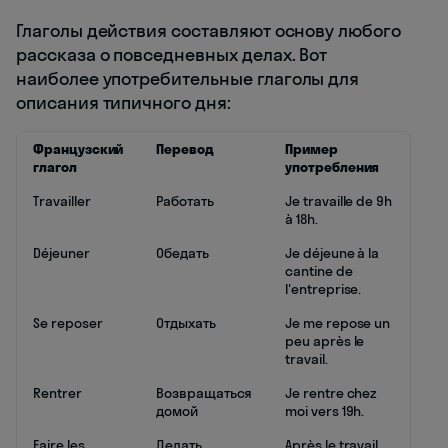
Глаголы действия составляют основу любого
рассказа о повседневных делах. Вот
наиболее употребительные глаголы для
описания типичного дня:
Французский
Перевод
Пример
глагол
употребления
Travailler
Работать
Je travaille de 9h
à 18h.
Déjeuner
Обедать
Je déjeune à la
cantine de
l'entreprise.
Se reposer
Отдыхать
Je me repose un
peu après le
travail.
Rentrer
Возвращаться
Je rentre chez
домой
moi vers 19h.
Faire les
Делать
Après le travail,