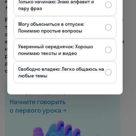
домой, готовлю ужин и отдыхаю перед
Только начинаю: Знаю алфавит и
телевизором.
пару фраз
Использование правильных временных форм
Могу объясниться в отпуске:
также критически важно для рассказа о
Понимаю простые вопросы
своем дне. Для повседневных действий,
которые регулярно повторяются, используйте
Уверенный середнячок: Хорошо
настоящее время (le présent). Если же вы
понимаю тексты и видео
рассказываете о конкретном прошедшем
дне, используйте прошедшее время (le passé
Свободно владею: Легко общаюсь на
composé). ⏱️
любые темы
Все курсы французского
Начните говорить
с первого урока →