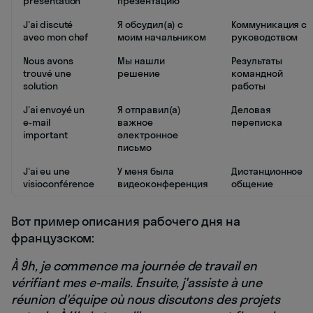
présentation
презентацию
J'ai discuté
Я обсудил(а) с
Коммуникация с
avec mon chef
моим начальником
руководством
Nous avons
Мы нашли
Результаты
trouvé une
решение
командной
solution
работы
J'ai envoyé un
Я отправил(а)
Деловая
e-mail
важное
переписка
important
электронное
письмо
J'ai eu une
У меня была
Дистанционное
visioconférence
видеоконференция
общение
Вот пример описания рабочего дня на
французском:
À 9h, je commence ma journée de travail en
vérifiant mes e-mails. Ensuite, j'assiste à une
réunion d'équipe où nous discutons des projets