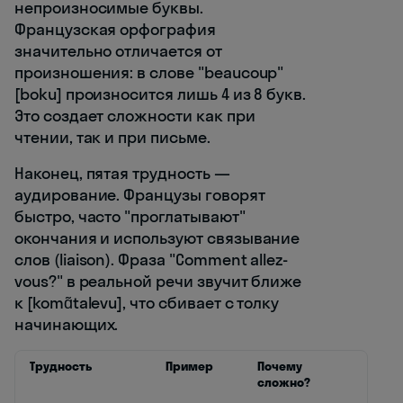
непроизносимые буквы.
Французская орфография
значительно отличается от
произношения: в слове "beaucoup"
[boku] произносится лишь 4 из 8 букв.
Это создает сложности как при
чтении, так и при письме.
Наконец, пятая трудность —
аудирование. Французы говорят
быстро, часто "проглатывают"
окончания и используют связывание
слов (liaison). Фраза "Comment allez-
vous?" в реальной речи звучит ближе
к [komɑ̃talеvu], что сбивает с толку
начинающих.
Трудность
Пример
Почему
сложно?