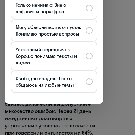
Только начинаю: Знаю
практика разговора с
алфавит и пару фраз
сознательным разрешением себе
делать ошибки. Исследования
Могу объясниться в отпуске:
показывают, что страх ошибок —
Понимаю простые вопросы
главная причина языкового
барьера.
Уверенный середнячок:
Хорошо понимаю тексты и
Интересный факт:
видео
нейролингвистические
исследования демонстрируют, что
Свободно владею: Легко
регулярная речевая практика на
общаюсь на любые темы
французском языке запускает
формирование новых нейронных
связей, даже если вы допускаете
множество ошибок. Через 21 день
ежедневных разговорных
упражнений уровень тревожности
при говорении снижается на 64%.