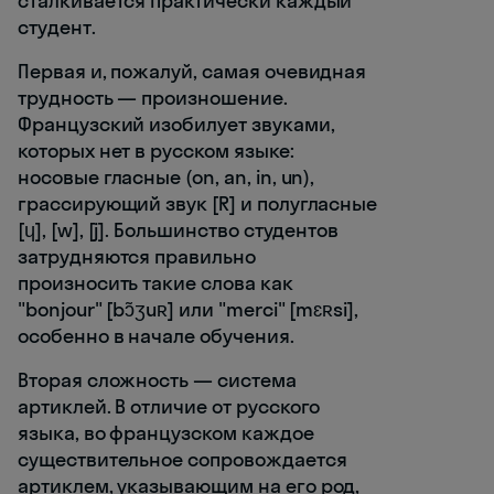
сталкивается практически каждый
студент.
Первая и, пожалуй, самая очевидная
трудность — произношение.
Французский изобилует звуками,
которых нет в русском языке:
носовые гласные (on, an, in, un),
грассирующий звук [R] и полугласные
[ɥ], [w], [j]. Большинство студентов
затрудняются правильно
произносить такие слова как
"bonjour" [bɔ̃ʒuʀ] или "merci" [mɛʀsi],
особенно в начале обучения.
Вторая сложность — система
артиклей. В отличие от русского
языка, во французском каждое
существительное сопровождается
артиклем, указывающим на его род,