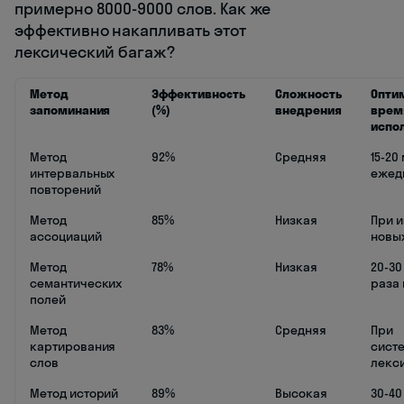
примерно 8000-9000 слов. Как же
эффективно накапливать этот
лексический багаж?
Метод
Эффективность
Сложность
Опти
запоминания
(%)
внедрения
врем
испо
Метод
92%
Средняя
15-20
интервальных
ежед
повторений
Метод
85%
Низкая
При 
ассоциаций
новы
Метод
78%
Низкая
20-30
семантических
раза
полей
Метод
83%
Средняя
При
картирования
сист
слов
лекс
Метод историй
89%
Высокая
30-40