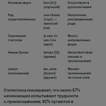
Носовые звуки
bon [bɔ̃]
Отсутствуют в
(хороший)
русском языке
Род
une chaise
Нелогичное
существительных
(стул) —
распределение
женский
рода
род
Спряжение
je vais, tu
Много
глаголов
vas, il va
неправильных
(идти)
форм
Немые буквы
temps [tɑ̃]
Несоответствие
(время)
письма и
произношения
Liaison
les_amis
Меняет
(связывание)
[lezami]
произношение
(друзья)
на стыке слов
Статистика показывает, что около 67%
начинающих испытывают трудности
с произношением, 82% путаются в