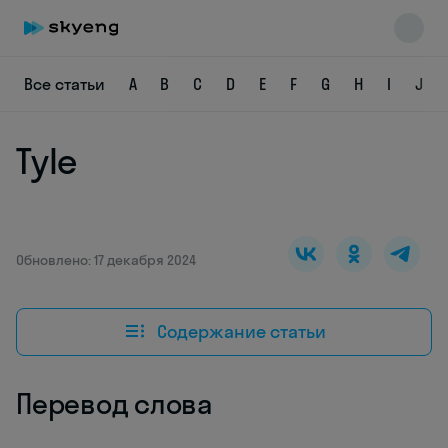
Все статьи
A
B
C
D
E
F
G
H
I
J
Tyle
Skyeng Chat
online
Обновлено: 17 декабря 2024
Содержание статьи
Перевод слова