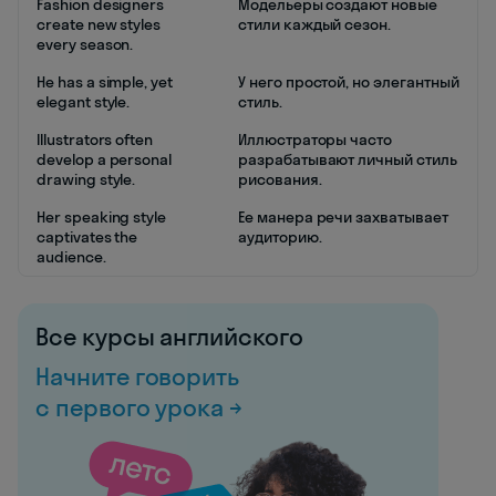
Fashion designers
Модельеры создают новые
create new styles
стили каждый сезон.
every season.
He has a simple, yet
У него простой, но элегантный
elegant style.
стиль.
Illustrators often
Иллюстраторы часто
develop a personal
разрабатывают личный стиль
drawing style.
рисования.
Her speaking style
Ее манера речи захватывает
captivates the
аудиторию.
audience.
Все курсы английского
Начните говорить
с первого урока →