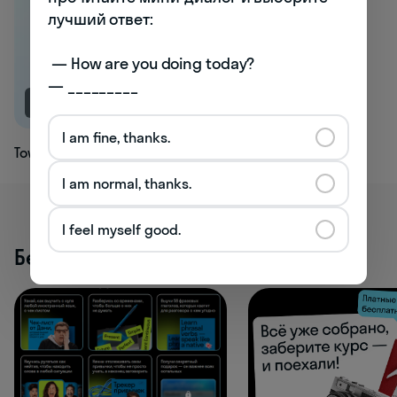
лучший ответ:

 — How are you doing today? 

— _________
NEW
I am fine, thanks.
Towelling
I am normal, thanks.
I feel myself good.
Бесплатные активности