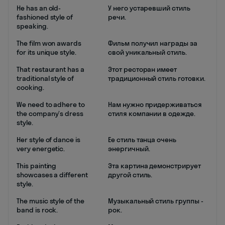
He has an old-
У него устаревший стиль
fashioned style of
речи.
speaking.
The film won awards
Фильм получил награды за
for its unique style.
свой уникальный стиль.
That restaurant has a
Этот ресторан имеет
traditional style of
традиционный стиль готовки.
cooking.
We need to adhere to
Нам нужно придерживаться
the company’s dress
стиля компании в одежде.
style.
Her style of dance is
Ее стиль танца очень
very energetic.
энергичный.
This painting
Эта картина демонстрирует
showcases a different
другой стиль.
style.
The music style of the
Музыкальный стиль группы -
band is rock.
рок.