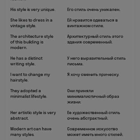
His style is very unique.
Его стиль очень уникален.
She likes to dress in a
Ей нравится одеваться в
vintage style.
винтажном стиле.
The architecture style
Архитектурный стиль этого
of this building is
здания современный.
modern.
He has a distinct
У него выразительный стиль
writing style.
письма.
I want to change my
Я хочу сменить прическу.
hairstyle.
They adopted a
Они приняли
minimalist lifestyle.
минималистичный образ
жизни.
Her artistic style is very
Ее художественный стиль
abstract.
очень абстрактный.
Modern art can have
Современное искусство
many styles.
может иметь много стилей.