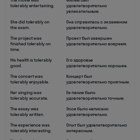
The movie was
Фильм был
tolerably entertaining.
удовлетворительно
увлекательным.
She did tolerably on
Она справилась с экзаменом
the exam.
удовлетворительно.
The project was
Проект был завершен
finished tolerably on
удовлетворительно вовремя.
time.
His health is tolerably
Его здоровье
good.
удовлетворительно хорошее.
The concert was
Концерт был
tolerably enjoyable.
удовлетворительно приятным.
Her singing was
Ее пение было
tolerably accurate.
удовлетворительно точным.
The essay was
Эссе было написано
tolerably written.
удовлетворительно.
The experience was
Опыт был удовлетворительно
tolerably interesting.
интересным.