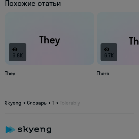
Похожие статьи
6.8K
6.7K
They
There
Skyeng
Словарь
T
Tolerably