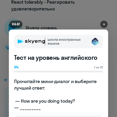
React tolerably - Реагировать
удовлетворительно
✕
04:41
Skyeng словарь
школа иностранных
языков
Тест на уровень английского
0%
1 из 19
К предыдущей статье
Прочитайте мини-диалог и выберите 
лучший ответ:

 — How are you doing today? 

— _________