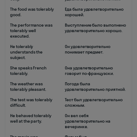
The food was tolerably
Еда была удовлетворительно
good.
хорошей.
The performance was
Выступление было выполнено
tolerably well
удовлетворительно хорошо.
executed.
He tolerably
Он удовлетворительно
understands the
понимает предмет.
subject.
She speaks French
Она удовлетворительно
tolerably.
говорит по-французски.
The weather was
Погода была
tolerably pleasant.
удовлетворительно приятной.
The test was tolerably
Тест был удовлетворительно
difficult.
сложным.
He behaved tolerably
Он вел себя
well at the party.
удовлетворительно на
вечеринке.