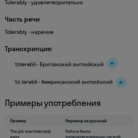
Tolerably - удовлетворительно
Часть речи
Tolerably - наречие
Транскрипция:
ˈtɒlərəbli - Британский английский
ˈtɑːlərəbli - Американский английский
Примеры употребления
Пример
Перевод на русский
The job was tolerably
Работа была
easy.
удовлетворительно легкой.