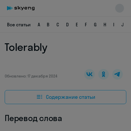
Все статьи
A
B
C
D
E
F
G
H
I
J
Tolerably
Skyeng Chat
online
Обновлено: 17 декабря 2024
Содержание статьи
Перевод слова