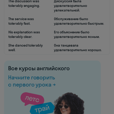
The discussion was
Дискуссия была
tolerably engaging.
удовлетворительно
увлекательной.
The service was
Обслуживание было
tolerably fast.
удовлетворительно быстрым.
His explanation was
Его объяснение было
tolerably clear.
удовлетворительно ясным.
She danced tolerably
Она танцевала
well.
удовлетворительно хорошо.
Все курсы английского
Начните говорить
с первого урока →