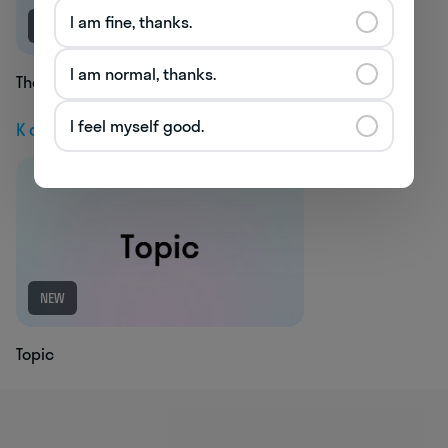
I am fine, thanks.
NEW
I am normal, thanks.
Thea
I feel myself good.
К следующей статье
NEW
Topic