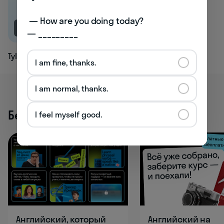
 — How are you doing today? 

NEW
— _________
Tyle
I am fine, thanks.
I am normal, thanks.
Бесплатные активности
I feel myself good.
Английский, который
Английский на