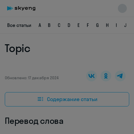
Все статьи
A
B
C
D
E
F
G
H
I
J
Topic
Skyeng Chat
online
Обновлено: 17 декабря 2024
Содержание статьи
Перевод слова