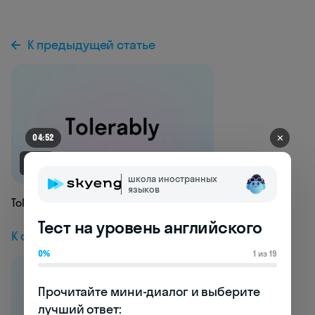
К предыдущей статье
✕
04:48
NEW
школа иностранных
языков
Tolerably
Тест на уровень английского
К следующей статье
0%
1 из 19
Прочитайте мини-диалог и выберите 
лучший ответ:
