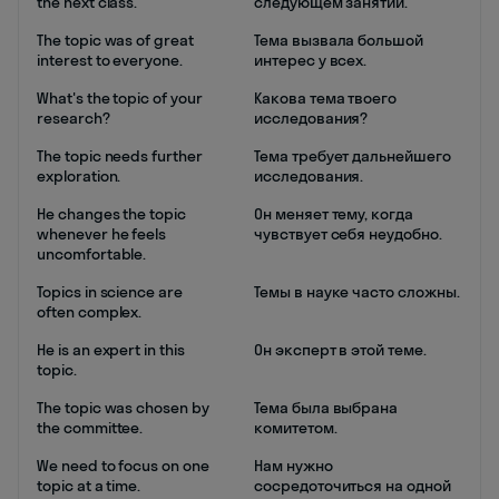
the next class.
следующем занятии.
The topic was of great
Тема вызвала большой
interest to everyone.
интерес у всех.
What's the topic of your
Какова тема твоего
research?
исследования?
The topic needs further
Тема требует дальнейшего
exploration.
исследования.
He changes the topic
Он меняет тему, когда
whenever he feels
чувствует себя неудобно.
uncomfortable.
Topics in science are
Темы в науке часто сложны.
often complex.
He is an expert in this
Он эксперт в этой теме.
topic.
The topic was chosen by
Тема была выбрана
the committee.
комитетом.
We need to focus on one
Нам нужно
topic at a time.
сосредоточиться на одной