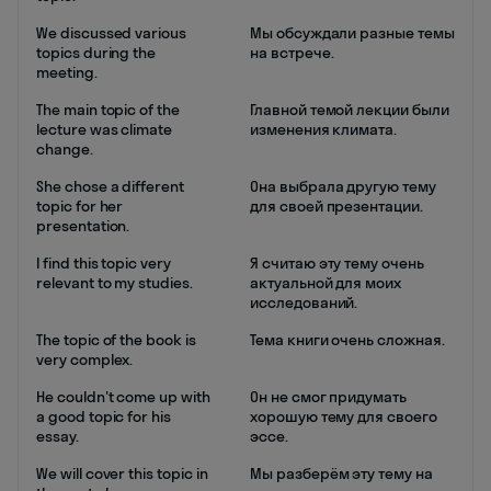
We discussed various
Мы обсуждали разные темы
topics during the
на встрече.
meeting.
The main topic of the
Главной темой лекции были
lecture was climate
изменения климата.
change.
She chose a different
Она выбрала другую тему
topic for her
для своей презентации.
presentation.
I find this topic very
Я считаю эту тему очень
relevant to my studies.
актуальной для моих
исследований.
The topic of the book is
Тема книги очень сложная.
very complex.
He couldn't come up with
Он не смог придумать
a good topic for his
хорошую тему для своего
essay.
эссе.
We will cover this topic in
Мы разберём эту тему на