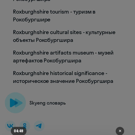
Roxburghshire tourism - туризм в
Роксбургшире
Roxburghshire cultural sites - культурные
объекты Роксбургшира
Roxburghshire artifacts museum - музей
артефактов Роксбургшира
Roxburghshire historical significance -
историческое значение Роксбургшира
Skyeng словарь
✕
04:44