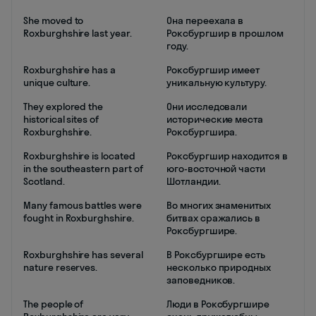
She moved to
Она переехала в
Roxburghshire last year.
Роксбургшир в прошлом
году.
Roxburghshire has a
Роксбургшир имеет
unique culture.
уникальную культуру.
They explored the
Они исследовали
historical sites of
исторические места
Roxburghshire.
Роксбургшира.
Roxburghshire is located
Роксбургшир находится в
in the southeastern part of
юго-восточной части
Scotland.
Шотландии.
Many famous battles were
Во многих знаменитых
fought in Roxburghshire.
битвах сражались в
Роксбургшире.
Roxburghshire has several
В Роксбургшире есть
nature reserves.
несколько природных
заповедников.
The people of
Люди в Роксбургшире