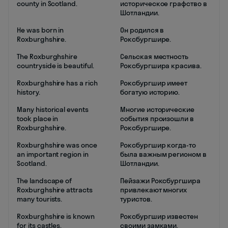
county in Scotland.
историческое графство в
Шотландии.
He was born in
Он родился в
Roxburghshire.
Роксбургшире.
The Roxburghshire
Сельская местность
countryside is beautiful.
Роксбургшира красива.
Roxburghshire has a rich
Роксбургшир имеет
history.
богатую историю.
Many historical events
Многие исторические
took place in
события произошли в
Roxburghshire.
Роксбургшире.
Roxburghshire was once
Роксбургшир когда-то
an important region in
была важным регионом в
Scotland.
Шотландии.
The landscape of
Пейзажи Роксбургшира
Roxburghshire attracts
привлекают многих
many tourists.
туристов.
Roxburghshire is known
Роксбургшир известен
for its castles.
своими замками.