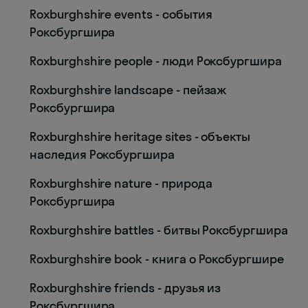
Roxburghshire events - события
Роксбургшира
Roxburghshire people - люди Роксбургшира
Roxburghshire landscape - пейзаж
Роксбургшира
Roxburghshire heritage sites - объекты
наследия Роксбургшира
Roxburghshire nature - природа
Роксбургшира
Roxburghshire battles - битвы Роксбургшира
Roxburghshire book - книга о Роксбургшире
Roxburghshire friends - друзья из
Роксбургшира