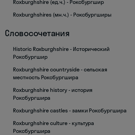
Roxburghshire (ед.ч.) - Роксбургшир
Roxburghshires (мн.ч.) - Роксбургширы
Словосочетания
Historic Roxburghshire - Исторический
Роксбургшир
Roxburghshire countryside - сельская
местность Роксбургшира
Roxburghshire history - история
Роксбургшира
Roxburghshire castles - замки Роксбургшира
Roxburghshire culture - культура
Роксбургшира