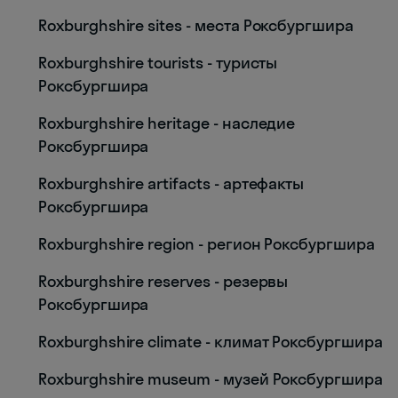
Roxburghshire sites - места Роксбургшира
Roxburghshire tourists - туристы
Роксбургшира
Roxburghshire heritage - наследие
Роксбургшира
Roxburghshire artifacts - артефакты
Роксбургшира
Roxburghshire region - регион Роксбургшира
Roxburghshire reserves - резервы
Роксбургшира
Roxburghshire climate - климат Роксбургшира
Roxburghshire museum - музей Роксбургшира