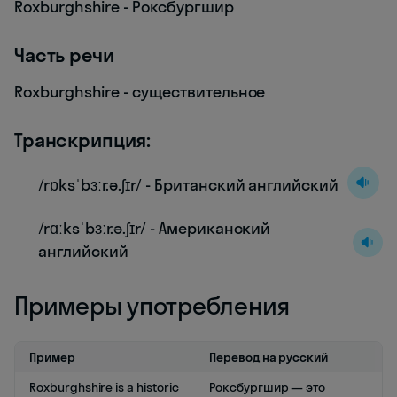
Roxburghshire - Роксбургшир
Часть речи
Roxburghshire - существительное
Транскрипция:
/rɒksˈbɜːr.ə.ʃɪr/ - Британский английский
/rɑːksˈbɜːr.ə.ʃɪr/ - Американский
английский
Примеры употребления
Пример
Перевод на русский
Roxburghshire is a historic
Роксбургшир — это