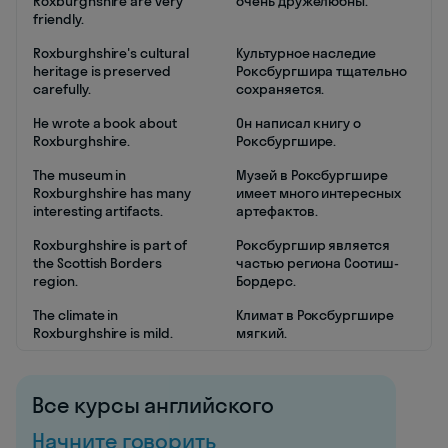
Roxburghshire are very
очень дружелюбны.
friendly.
Roxburghshire's cultural
Культурное наследие
heritage is preserved
Роксбургшира тщательно
carefully.
сохраняется.
He wrote a book about
Он написал книгу о
Roxburghshire.
Роксбургшире.
The museum in
Музей в Роксбургшире
Roxburghshire has many
имеет много интересных
interesting artifacts.
артефактов.
Roxburghshire is part of
Роксбургшир является
the Scottish Borders
частью региона Соотиш-
region.
Бордерс.
The climate in
Климат в Роксбургшире
Roxburghshire is mild.
мягкий.
Все курсы английского
Начните говорить