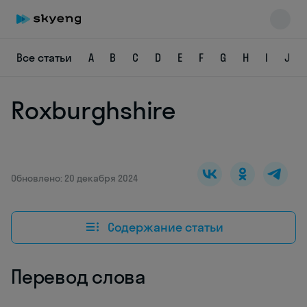
Все статьи
A
B
C
D
E
F
G
H
I
J
Roxburghshire
Skyeng Chat
online
Обновлено: 20 декабря 2024
Содержание статьи
Перевод слова