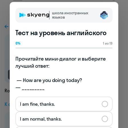
школа иностранных
языков
К предыдущей статье
Тест на уровень английского
0%
1 из 19
Прочитайте мини-диалог и выберите 
лучший ответ:

NEW
 — How are you doing today? 

— _________
Rowel
К следующей статье
I am fine, thanks.
I am normal, thanks.