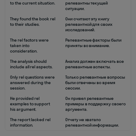
to the current situation.
релевантны текущей
ситуации.
They found the book rel
Они считают эту книгу
to their studies.
релевантной для своих
исследований.
The rel factors were
Релевантные факторы были
taken into
приняты во внимание.
consideration.
The analysis should
Анализ должен включать все
include all rel aspects.
релевантные аспекты.
Only rel questions were
Только релевантные вопросы
answered during the
были отвечены во время
session.
сессии.
He provided rel
Он привел релевантные
examples to support
примеры в поддержку своего
his argument.
аргумента.
The report lacked rel
Отчету не хватало
information.
релевантной информации.