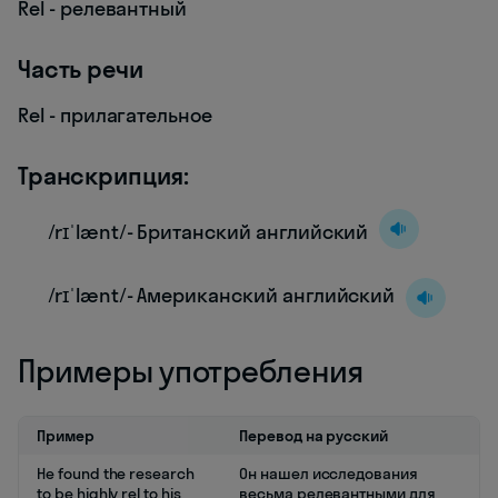
Rel - релевантный
Часть речи
Rel - прилагательное
Транскрипция:
/rɪˈlænt/- Британский английский
/rɪˈlænt/- Американский английский
Примеры употребления
Пример
Перевод на русский
He found the research
Он нашел исследования
to be highly rel to his
весьма релевантными для