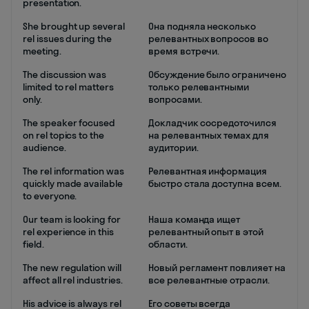
presentation.
She brought up several
Она подняла несколько
rel issues during the
релевантных вопросов во
meeting.
время встречи.
The discussion was
Обсуждение было ограничено
limited to rel matters
только релевантными
only.
вопросами.
The speaker focused
Докладчик сосредоточился
on rel topics to the
на релевантных темах для
audience.
аудитории.
The rel information was
Релевантная информация
quickly made available
быстро стала доступна всем.
to everyone.
Our team is looking for
Наша команда ищет
rel experience in this
релевантный опыт в этой
field.
области.
The new regulation will
Новый регламент повлияет на
affect all rel industries.
все релевантные отрасли.
His advice is always rel
Его советы всегда