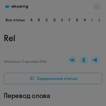
Все статьи
A
B
C
D
E
F
G
H
I
J
Rel
Skyeng Chat
online
Обновлено: 17 декабря 2024
Содержание статьи
Перевод слова