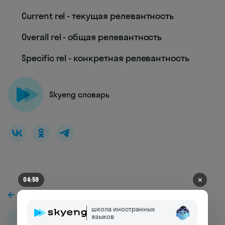
Current rel - текущая релевантность
Overall rel - общая релевантность
Specific rel - конкретная релевантность
Skyeng словарь
✕
04:53
К предыдущей статье
школа иностранных
языков