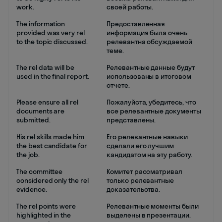
work.
своей работы.
The information
Предоставленная
provided was very rel
информация была очень
to the topic discussed.
релевантна обсуждаемой
теме.
The rel data will be
Релевантные данные будут
used in the final report.
использованы в итоговом
отчете.
Please ensure all rel
Пожалуйста, убедитесь, что
documents are
все релевантные документы
submitted.
представлены.
His rel skills made him
Его релевантные навыки
the best candidate for
сделали его лучшим
the job.
кандидатом на эту работу.
The committee
Комитет рассматривал
considered only the rel
только релевантные
evidence.
доказательства.
The rel points were
Релевантные моменты были
highlighted in the
выделены в презентации.