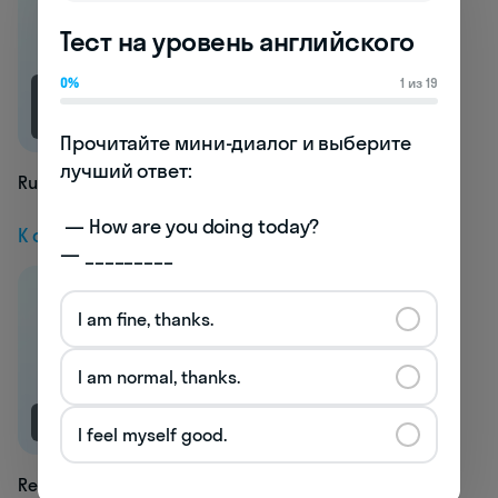
Тест на уровень английского
0%
1 из 19
4K
Прочитайте мини-диалог и выберите 
лучший ответ:

Run
 — How are you doing today? 

К следующей статье
— _________
I am fine, thanks.
I am normal, thanks.
NEW
I feel myself good.
Recompose