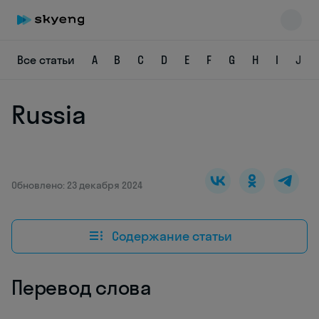
Все статьи
A
B
C
D
E
F
G
H
I
J
Russia
Skyeng Chat
online
Обновлено: 23 декабря 2024
Содержание статьи
Перевод слова