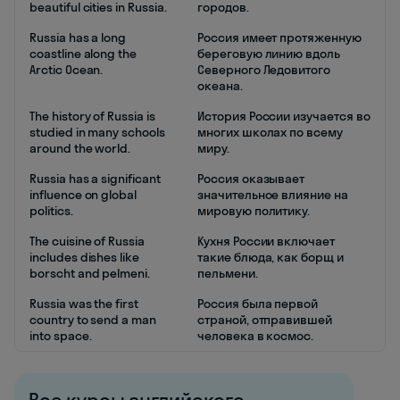
beautiful cities in Russia.
городов.
Russia has a long
Россия имеет протяженную
coastline along the
береговую линию вдоль
Arctic Ocean.
Северного Ледовитого
океана.
The history of Russia is
История России изучается во
studied in many schools
многих школах по всему
around the world.
миру.
Russia has a significant
Россия оказывает
influence on global
значительное влияние на
politics.
мировую политику.
The cuisine of Russia
Кухня России включает
includes dishes like
такие блюда, как борщ и
borscht and pelmeni.
пельмени.
Russia was the first
Россия была первой
country to send a man
страной, отправившей
into space.
человека в космос.