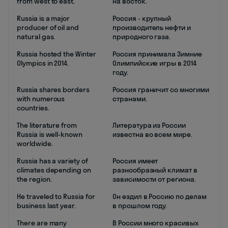
from west to east.
на восток.
Russia is a major
Россия - крупный
producer of oil and
производитель нефти и
natural gas.
природного газа.
Russia hosted the Winter
Россия принимала Зимние
Olympics in 2014.
Олимпийские игры в 2014
году.
Russia shares borders
Россия граничит со многими
with numerous
странами.
countries.
The literature from
Литература из России
Russia is well-known
известна во всем мире.
worldwide.
Russia has a variety of
Россия имеет
climates depending on
разнообразный климат в
the region.
зависимости от региона.
He traveled to Russia for
Он ездил в Россию по делам
business last year.
в прошлом году.
There are many
В России много красивых