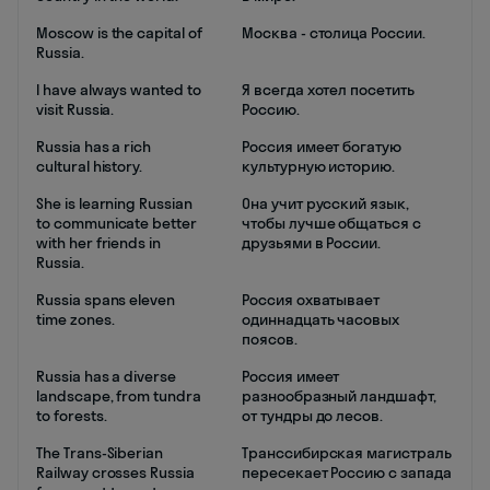
Moscow is the capital of
Москва - столица России.
Russia.
I have always wanted to
Я всегда хотел посетить
visit Russia.
Россию.
Russia has a rich
Россия имеет богатую
cultural history.
культурную историю.
She is learning Russian
Она учит русский язык,
to communicate better
чтобы лучше общаться с
with her friends in
друзьями в России.
Russia.
Russia spans eleven
Россия охватывает
time zones.
одиннадцать часовых
поясов.
Russia has a diverse
Россия имеет
landscape, from tundra
разнообразный ландшафт,
to forests.
от тундры до лесов.
The Trans-Siberian
Транссибирская магистраль
Railway crosses Russia
пересекает Россию с запада