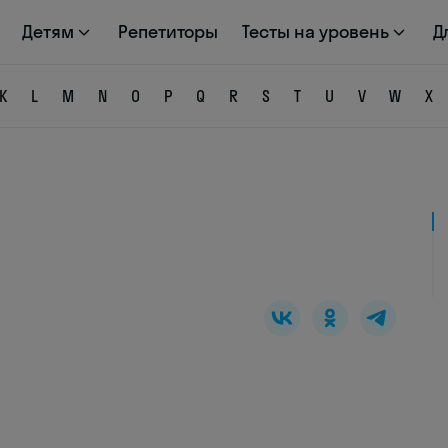
Детям
Репетиторы
Тесты на уровень
Д
K
L
M
N
O
P
Q
R
S
T
U
V
W
X