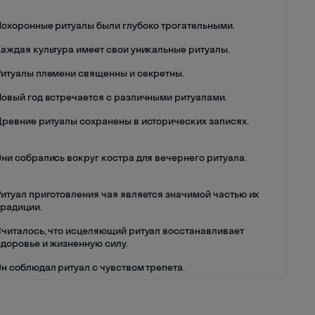
Похоронные ритуалы были глубоко трогательными.
Каждая культура имеет свои уникальные ритуалы.
Ритуалы племени священны и секретны.
Новый год встречается с различными ритуалами.
Древние ритуалы сохранены в исторических записях.
Они собрались вокруг костра для вечернего ритуала.
Ритуал приготовления чая является значимой частью их
традиции.
Считалось, что исцеляющий ритуал восстанавливает
здоровье и жизненную силу.
Он соблюдал ритуал с чувством трепета.