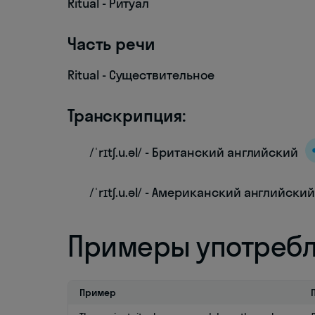
Ritual - Ритуал
Часть речи
Ritual - Существительное
Транскрипция:
/ˈrɪtʃ.u.əl/ - Британский английский
/ˈrɪtʃ.u.əl/ - Американский английски
Примеры употреб
Пример