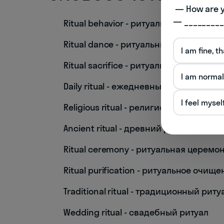
 — How are you doing today? 

— _________
Ritual behavior - ритуальное поведени
Ritual dance - ритуальный танец
I am fine, t
Ritual sacrifice - ритуальное жертво
I am normal
Daily ritual - ежедневный ритуал
I feel mysel
Religious ritual - религиозный ритуал
Ancient ritual - древний ритуал
Ritual ceremony - ритуальная церемо
Ritual purification - ритуальное очищ
Traditional ritual - традиционный риту
Wedding ritual - свадебный ритуал