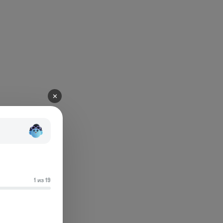
✕
1 из 19