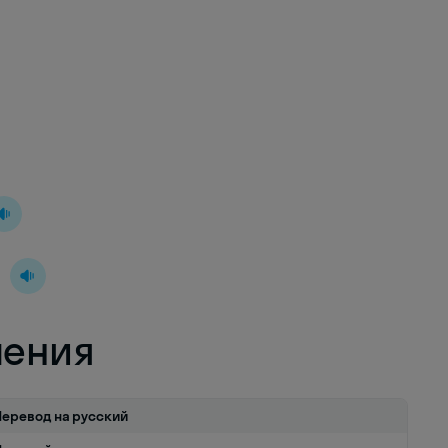
й
ления
Перевод на русский