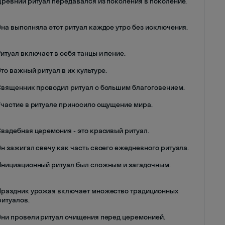
Древний ритуал передавался из поколения в поколение.
Она выполняла этот ритуал каждое утро без исключения.
Ритуал включает в себя танцы и пение.
Это важный ритуал в их культуре.
Священник проводил ритуал с большим благоговением.
Участие в ритуале приносило ощущение мира.
Свадебная церемония - это красивый ритуал.
Он зажигал свечу как часть своего ежедневного ритуала.
Инициационный ритуал был сложным и загадочным.
Праздник урожая включает множество традиционных
ритуалов.
Они провели ритуал очищения перед церемонией.