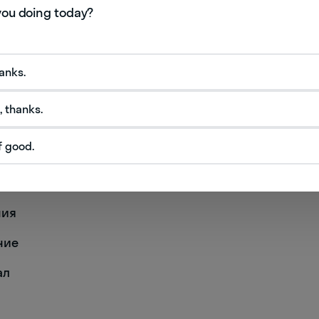
е
hanks.
приношение
, thanks.
f good.
ния
ение
ал