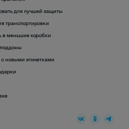
аковать для лучшей защиты
 для транспортировки
ть в меньшие коробки
а поддоны
ть с новыми этикетками
подарки
овке