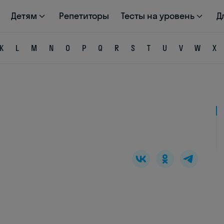
Детям
Репетиторы
Тесты на уровень
Д
K
L
M
N
O
P
Q
R
S
T
U
V
W
X