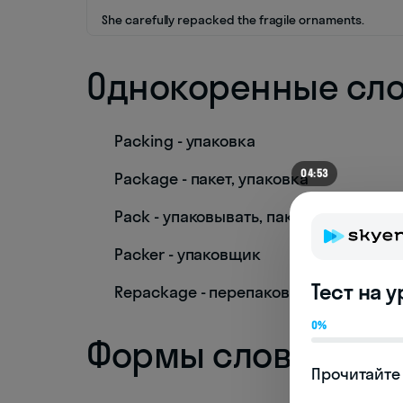
She carefully repacked the fragile ornaments.
Однокоренные сл
Packing - упаковка
04:53
Package - пакет, упаковка
Pack - упаковывать, пакет
Packer - упаковщик
Тест на 
Repackage - перепаковать
0%
Формы слова
Прочитайте 