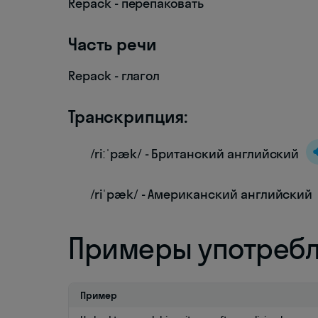
Repack - перепаковать
Часть речи
Repack - глагол
Транскрипция:
/riːˈpæk/ - Британский английский
/riˈpæk/ - Американский английский
Примеры употреб
Пример