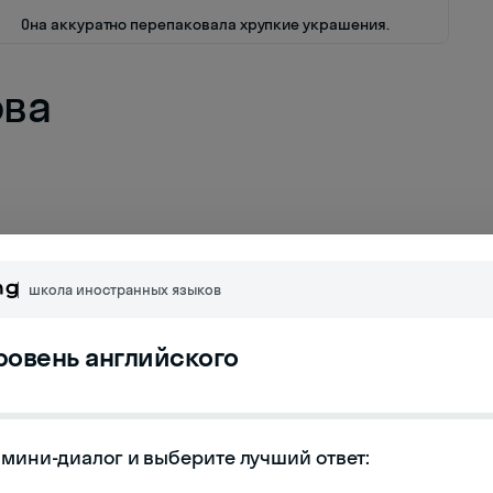
Она аккуратно перепаковала хрупкие украшения.
ова
школа иностранных языков
уровень английского
мини-диалог и выберите лучший ответ:
