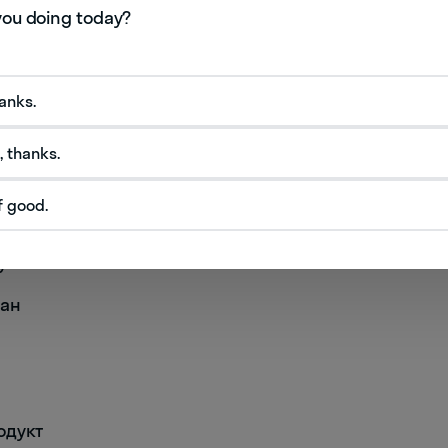
hanks.
, thanks.
f good.
ры
уз
дан
одукт