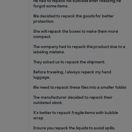
He had to repack his suitcase after realizing he
forgot some items.
We decided to repack the goods for better
protection.
She will repack the boxes to make them more
compact.
The company had to repack the product due to a
labeling mistake.
They asked us to repack the shipment.
Before traveling, I always repack my hand
luggage.
We need to repack these files into a smaller folder.
The manufacturer decided to repack their
outdated stock.
It's better to repack fragile items with bubble
wrap.
Ensure you repack the liquids to avoid spills.