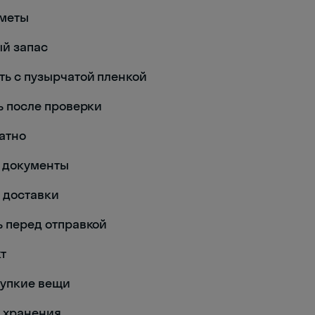
дметы
ый запас
ать с пузырчатой пленкой
ть после проверки
ратно
ь документы
я доставки
ть перед отправкой
кт
хрупкие вещи
я хранения