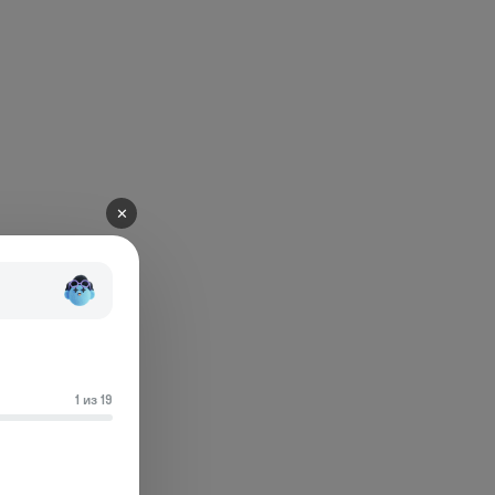
✕
1 из 19