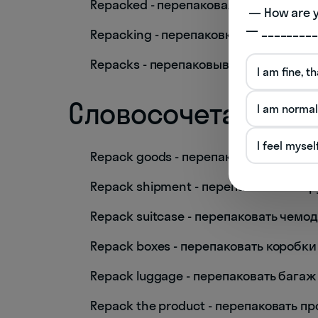
Repacked - перепаковал
 — How are you doing today? 

— _________
Repacking - перепаковка
Repacks - перепаковывает
I am fine, t
Словосочетания
I am normal
I feel mysel
Repack goods - перепаковывать това
Repack shipment - перепаковывать гр
Repack suitcase - перепаковать чемо
Repack boxes - перепаковать коробки
Repack luggage - перепаковать багаж
Repack the product - перепаковать пр