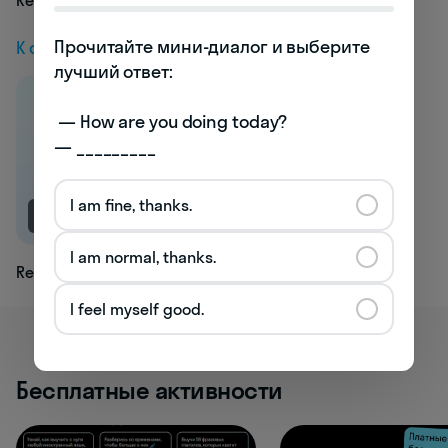
Redraft
Прочитайте мини-диалог и выберите 
К следующей статье
лучший ответ:

 — How are you doing today? 

— _________
I am fine, thanks.
NEW
I am normal, thanks.
Refire
I feel myself good.
Бесплатные активности