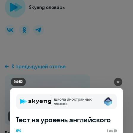
Skyeng словарь
К предыдущей статье
✕
04:49
школа иностранных
языков
NEW
Тест на уровень английского
0%
1 из 19