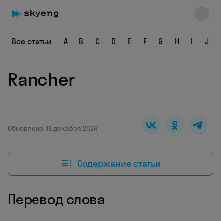
Все статьи
A
B
C
D
E
F
G
H
I
J
Rancher
Skyeng Chat
online
Обновлено: 18 декабря 2024
Содержание статьи
Перевод слова