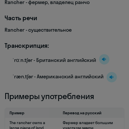
Rancher - фермер, владелец ранчо
Часть речи
Rancher - существительное
Транскрипция:
ˈrɑːn.tʃər - Британский английский
ˈræn.tʃər - Американский английский
Примеры употребления
Пример
Перевод на русский
The rancher owns a
Фермер владеет большим
large piece of land.
участком земли.