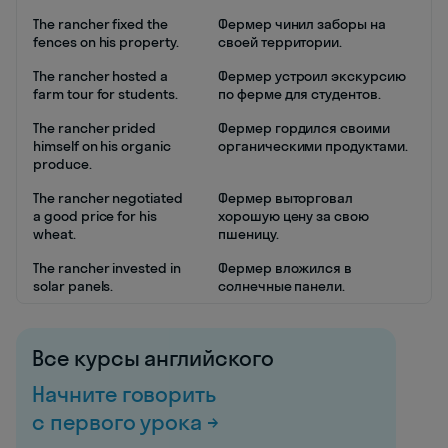
The rancher fixed the
Фермер чинил заборы на
fences on his property.
своей территории.
The rancher hosted a
Фермер устроил экскурсию
farm tour for students.
по ферме для студентов.
The rancher prided
Фермер гордился своими
himself on his organic
органическими продуктами.
produce.
The rancher negotiated
Фермер выторговал
a good price for his
хорошую цену за свою
wheat.
пшеницу.
The rancher invested in
Фермер вложился в
solar panels.
солнечные панели.
Все курсы английского
Начните говорить
с первого урока →