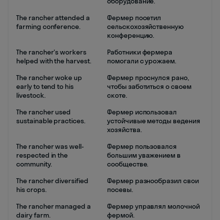
оборудование.
The rancher attended a
Фермер посетил
farming conference.
сельскохозяйственную
конференцию.
The rancher's workers
Работники фермера
helped with the harvest.
помогали с урожаем.
The rancher woke up
Фермер проснулся рано,
early to tend to his
чтобы заботиться о своем
livestock.
скоте.
The rancher used
Фермер использовал
sustainable practices.
устойчивые методы ведения
хозяйства.
The rancher was well-
Фермер пользовался
respected in the
большим уважением в
community.
сообществе.
The rancher diversified
Фермер разнообразил свои
his crops.
посевы.
The rancher managed a
Фермер управлял молочной
dairy farm.
фермой.