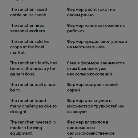
The rancher raised
Фермер растил скот на
cattle on his ranch.
своем ранчо.
The rancher hires
Фермер нанимает сезонных
seasonal workers.
рабочих.
The rancher sold his
Фермер продал свои урожаи
crops at the local
на местном рынке.
market.
The rancher's family has
Семья фермера занимается
been in the industry for
этим бизнесом уже
generations.
несколько поколений.
The rancher built a new
Фермер построил новый
barn.
сарай.
The rancher faced
Фермер столкнулся с
many challenges due to
множеством трудностей из-
drought.
за засухи.
The rancher invested in
Фермер вложился в
modern farming
современное
equipment.
сельскохозяйственное