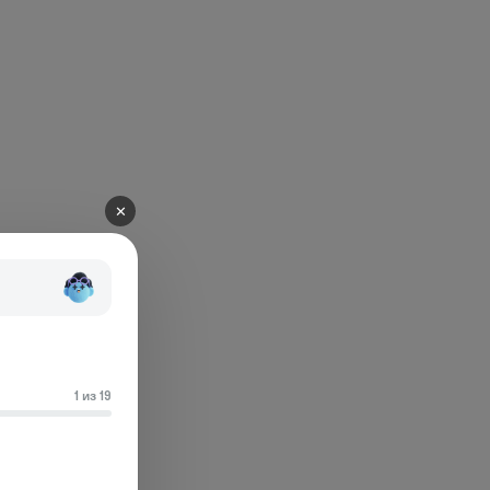
✕
1 из 19