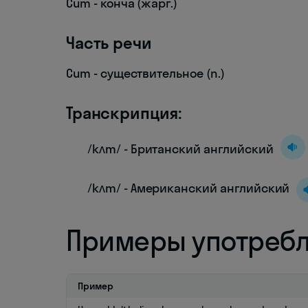
Cum - конча (жарг.)
Часть речи
Cum - существительное (n.)
Транскрипция:
/kʌm/ - Британский английский
/kʌm/ - Американский английский
Примеры употреб
Пример