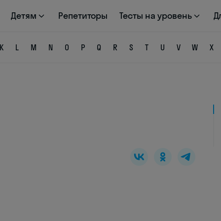
Детям
Репетиторы
Тесты на уровень
Д
K
L
M
N
O
P
Q
R
S
T
U
V
W
X