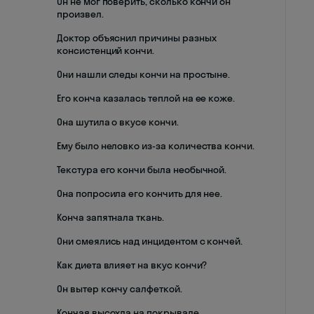
Он не мог поверить, сколько кончи он
произвел.
Доктор объяснил причины разных
консистенций кончи.
Они нашли следы кончи на простыне.
Его конча казалась теплой на ее коже.
Она шутила о вкусе кончи.
Ему было неловко из-за количества кончи.
Текстура его кончи была необычной.
Она попросила его кончить для нее.
Конча запятнала ткань.
Они смеялись над инцидентом с кончей.
Как диета влияет на вкус кончи?
Он вытер кончу салфеткой.
Кончая высохла на покрывале.