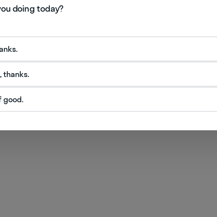
hanks.
, thanks.
и
f good.