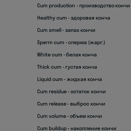
Cum production - производство кончи
Healthy cum - здоровая конча
Cum smell - запах кончи
Sperm cum - сперма (жарг.)
White cum - белая конча
Thick cum - густая конча
Liquid cum - жидкая конча
Cum residue - остаток кончи
Cum release - выброс кончи
Cum volume - объем кончи
Cum buildup - накопление кончи