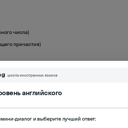
нного числа)
щего причастия)
)
школа иностранных языков
уровень английского
мини-диалог и выберите лучший ответ:
