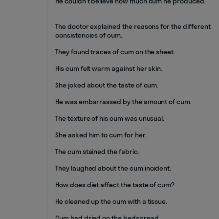
He couldn't believe how much cum he produced.
The doctor explained the reasons for the different
consistencies of cum.
They found traces of cum on the sheet.
His cum felt warm against her skin.
She joked about the taste of cum.
He was embarrassed by the amount of cum.
The texture of his cum was unusual.
She asked him to cum for her.
The cum stained the fabric.
They laughed about the cum incident.
How does diet affect the taste of cum?
He cleaned up the cum with a tissue.
Cum had dried on the bedspread.