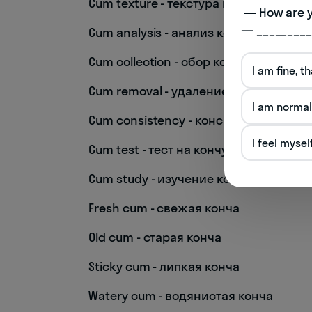
Cum texture - текстура кончи
 — How are you doing today? 

— _________
Cum analysis - анализ кончи
Cum collection - сбор кончи
I am fine, t
Cum removal - удаление кончи
I am normal
Cum consistency - консистенция конч
I feel mysel
Cum test - тест на кончу
Cum study - изучение кончи
Fresh cum - свежая конча
Old cum - старая конча
Sticky cum - липкая конча
Watery cum - водянистая конча