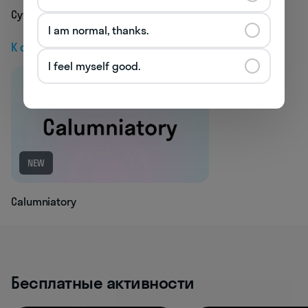
Cytopathology
I am normal, thanks.
К следующей статье
I feel myself good.
NEW
Calumniatory
Бесплатные активности