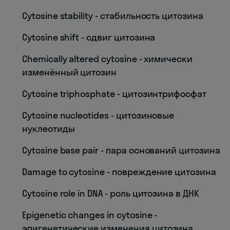
Cytosine stability - стабильность цитозина
Cytosine shift - сдвиг цитозина
Chemically altered cytosine - химически
изменённый цитозин
Cytosine triphosphate - цитозинтрифосфат
Cytosine nucleotides - цитозиновые
нуклеотиды
Cytosine base pair - пара оснований цитозина
Damage to cytosine - повреждение цитозина
Cytosine role in DNA - роль цитозина в ДНК
Epigenetic changes in cytosine -
эпигенетические изменения цитозина