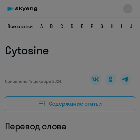
Все статьи
A
B
C
D
E
F
G
H
I
J
Cytosine
Skyeng Chat
online
Обновлено: 17 декабря 2024
Содержание статьи
Перевод слова