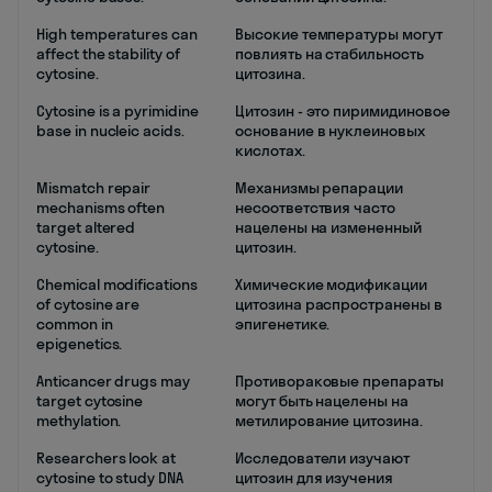
High temperatures can
Высокие температуры могут
affect the stability of
повлиять на стабильность
cytosine.
цитозина.
Cytosine is a pyrimidine
Цитозин - это пиримидиновое
base in nucleic acids.
основание в нуклеиновых
кислотах.
Mismatch repair
Механизмы репарации
mechanisms often
несоответствия часто
target altered
нацелены на измененный
cytosine.
цитозин.
Chemical modifications
Химические модификации
of cytosine are
цитозина распространены в
common in
эпигенетике.
epigenetics.
Anticancer drugs may
Противораковые препараты
target cytosine
могут быть нацелены на
methylation.
метилирование цитозина.
Researchers look at
Исследователи изучают
cytosine to study DNA
цитозин для изучения