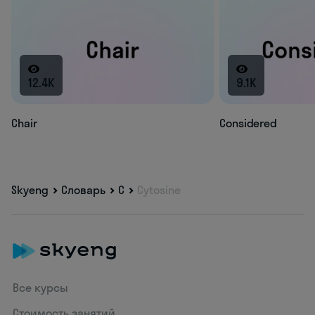
12.4K
9.1K
Chair
Considered
Skyeng
Словарь
C
Cytosine
Все курсы
Стоимость занятий