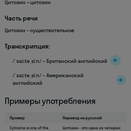
Цитозин – цитозин
Часть речи
Цитозин – существительное
Транскрипция:
/ˈsaɪ.təˌsiːn/ – Британский английский
/ˈsaɪ.təˌsiːn/ – Американский
английский
Примеры употребления
Пример
Перевод на русский
Cytosine is one of the
Цитозин - это одна из четырех