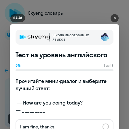
Skyeng словарь
✕
04:43
школа иностранных
языков
Тест на уровень английского
0%
1 из 19
К предыдущей статье
Прочитайте мини-диалог и выберите 
лучший ответ:

 — How are you doing today? 

— _________
NEW
I am fine, thanks.