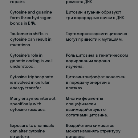
repairs.
ремонта ДНК.
Cytosine and guanine
Цитозин и гуанин образуют
form three hydrogen
три водородные связи в ДНК.
bonds in DNA.
Tautomeric shifts in
Таутомерные сдвиги цитозина
cytosine can result in
могут привести к мутациям.
mutations.
Cytosine's role in
Роль цитозина в генетическом
genetic coding is well
кодировании хорошо
understood.
изучена.
Cytosine triphosphate
Цитозинтрифосфат вовлечен
is involved in cellular
в передачу энергии в
energy transfer.
клетках.
Many enzymes interact
Многие ферменты
specifically with
специфически
cytosine residues.
взаимодействуют с
остатками цитозина.
Exposure to chemicals
Воздействие химикатов
can alter cytosine
может изменять структуру
structure.
цитозина.