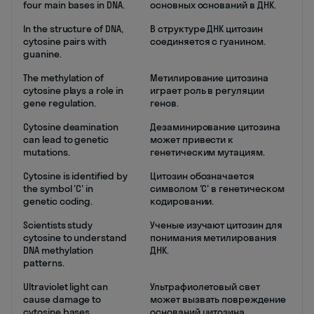
four main bases in DNA.
основных оснований в ДНК.
In the structure of DNA,
В структуре ДНК цитозин
cytosine pairs with
соединяется с гуанином.
guanine.
The methylation of
Метилирование цитозина
cytosine plays a role in
играет роль в регуляции
gene regulation.
генов.
Cytosine deamination
Дезаминирование цитозина
can lead to genetic
может привести к
mutations.
генетическим мутациям.
Cytosine is identified by
Цитозин обозначается
the symbol 'C' in
символом 'С' в генетическом
genetic coding.
кодировании.
Scientists study
Ученые изучают цитозин для
cytosine to understand
понимания метилирования
DNA methylation
ДНК.
patterns.
Ultraviolet light can
Ультрафиолетовый свет
cause damage to
может вызвать повреждение
cytosine bases.
оснований цитозина.