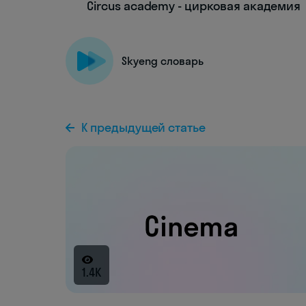
Circus academy - цирковая академия
Skyeng словарь
К предыдущей статье
1.4K