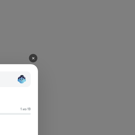
✕
1 из 19