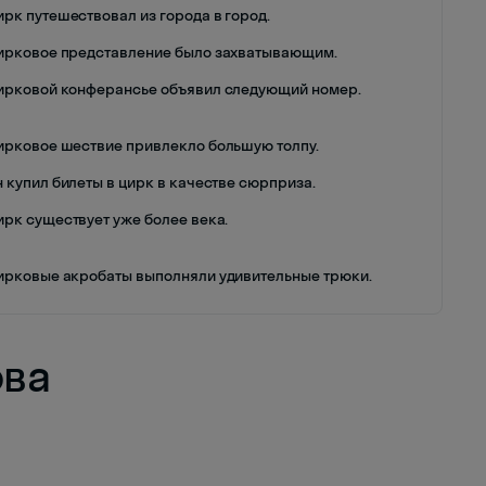
ирк путешествовал из города в город.
ирковое представление было захватывающим.
ирковой конферансье объявил следующий номер.
ирковое шествие привлекло большую толпу.
н купил билеты в цирк в качестве сюрприза.
ирк существует уже более века.
ирковые акробаты выполняли удивительные трюки.
ова