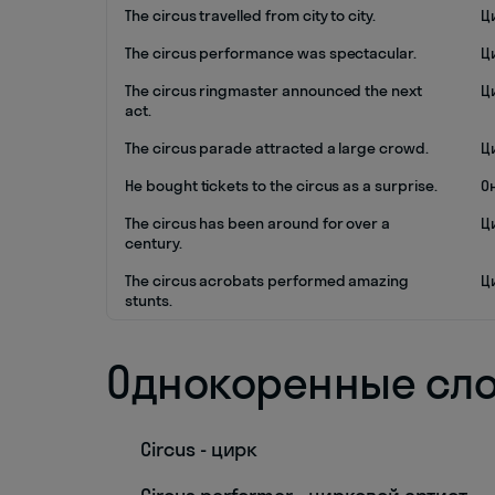
The circus travelled from city to city.
Ц
The circus performance was spectacular.
Ц
The circus ringmaster announced the next
Ц
act.
The circus parade attracted a large crowd.
Ц
He bought tickets to the circus as a surprise.
О
The circus has been around for over a
Ц
century.
The circus acrobats performed amazing
Ц
stunts.
Однокоренные сл
Circus - цирк