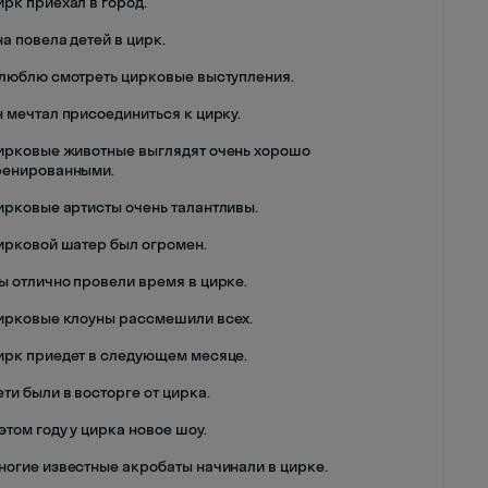
ирк приехал в город.
на повела детей в цирк.
 люблю смотреть цирковые выступления.
н мечтал присоединиться к цирку.
ирковые животные выглядят очень хорошо
ренированными.
ирковые артисты очень талантливы.
ирковой шатер был огромен.
ы отлично провели время в цирке.
ирковые клоуны рассмешили всех.
ирк приедет в следующем месяце.
ети были в восторге от цирка.
 этом году у цирка новое шоу.
ногие известные акробаты начинали в цирке.