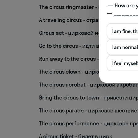
 — How are you doing today? 

The circus ringmaster - цирковой кон
— _________
A traveling circus - странствующий ци
I am fine, t
Circus act - цирковой номер
Go to the circus - идти в цирк
I am normal
Run away to the circus - сбежать в ци
I feel mysel
The circus clown - цирковой клоун
The circus acrobat - цирковой акроба
Bring the circus to town - привезти ци
The circus parade - цирковое шествие
The circus performance - цирковое п
A circus ticket - билет в цирк