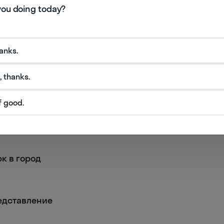
ферансье
рк
hanks.
, thanks.
рк
f good.
т
рк в город
редставление