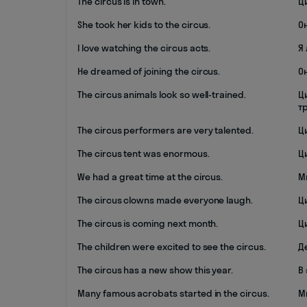
The circus is in town.
Ц
She took her kids to the circus.
О
I love watching the circus acts.
Я
He dreamed of joining the circus.
О
The circus animals look so well-trained.
Ц
т
The circus performers are very talented.
Ц
The circus tent was enormous.
Ц
We had a great time at the circus.
М
The circus clowns made everyone laugh.
Ц
The circus is coming next month.
Ц
The children were excited to see the circus.
Д
The circus has a new show this year.
В
Many famous acrobats started in the circus.
М