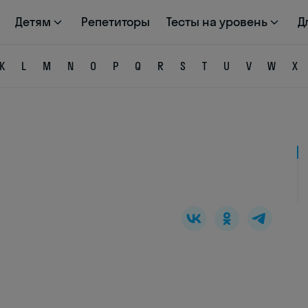
Детям
Репетиторы
Тесты на уровень
Д
K
L
M
N
O
P
Q
R
S
T
U
V
W
X