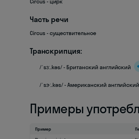
Circus - цирк
Часть речи
Circus - существительное
Транскрипция:
/ˈsɜː.kəs/ - Британский английский
/ˈsɝː.kəs/ - Американский английски
Примеры употреб
Пример
П