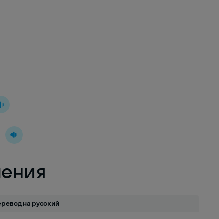
й
ления
еревод на русский