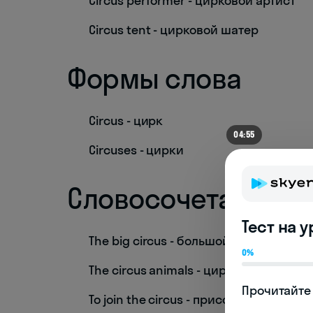
Circus performer - цирковой артист
Circus tent - цирковой шатер
Формы слова
Circus - цирк
04:55
Circuses - цирки
Словосочетания
Тест на 
The big circus - большой цирк
0%
The circus animals - цирковые живот
Прочитайте 
To join the circus - присоединиться к 