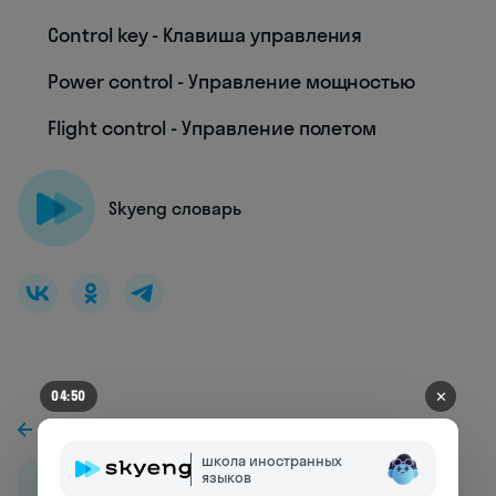
Control key - Клавиша управления
Power control - Управление мощностью
Flight control - Управление полетом
Skyeng словарь
✕
04:47
К предыдущей статье
школа иностранных
языков