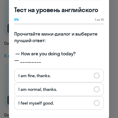
Тест на уровень английского
0%
1 из 19
NEW
Прочитайте мини-диалог и выберите 
лучший ответ:

Contemporary
 — How are you doing today? 

К следующей статье
— _________
I am fine, thanks.
I am normal, thanks.
NEW
I feel myself good.
Convenient