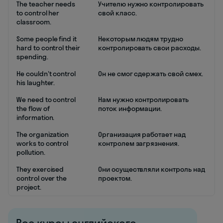
The teacher needs
Учителю нужно контролировать
to control her
свой класс.
classroom.
Some people find it
Некоторым людям трудно
hard to control their
контролировать свои расходы.
spending.
He couldn't control
Он не смог сдержать свой смех.
his laughter.
We need to control
Нам нужно контролировать
the flow of
поток информации.
information.
The organization
Организация работает над
works to control
контролем загрязнения.
pollution.
They exercised
Они осуществляли контроль над
control over the
проектом.
project.