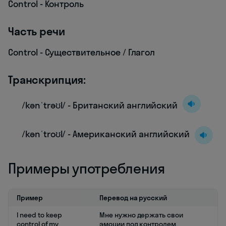
Control - Контроль
Часть речи
Control - Существительное / Глагол
Транскрипция:
/kənˈtrəʊl/ - Британский английский
/kənˈtroʊl/ - Американский английский
Примеры употребления
Пример
Перевод на русский
I need to keep
Мне нужно держать свои
control of my
эмоции под контролем.