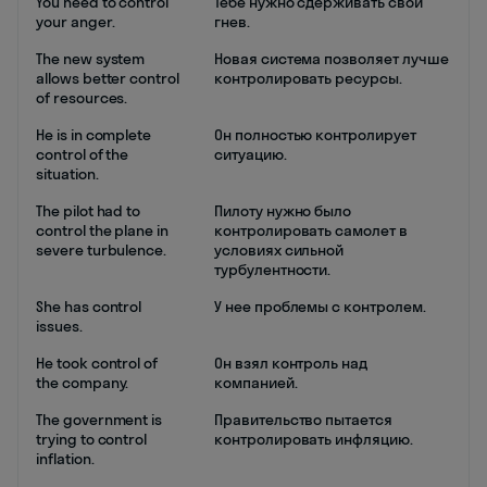
You need to control
Тебе нужно сдерживать свой
your anger.
гнев.
The new system
Новая система позволяет лучше
allows better control
контролировать ресурсы.
of resources.
He is in complete
Он полностью контролирует
control of the
ситуацию.
situation.
The pilot had to
Пилоту нужно было
control the plane in
контролировать самолет в
severe turbulence.
условиях сильной
турбулентности.
She has control
У нее проблемы с контролем.
issues.
He took control of
Он взял контроль над
the company.
компанией.
The government is
Правительство пытается
trying to control
контролировать инфляцию.
inflation.