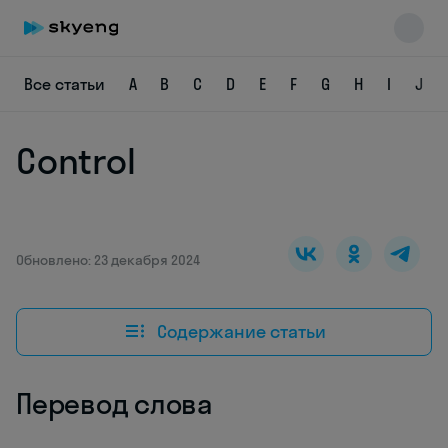
Все статьи
A
B
C
D
E
F
G
H
I
J
Control
Skyeng Chat
online
Обновлено: 23 декабря 2024
Содержание статьи
Перевод слова