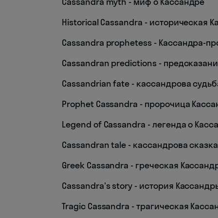
Cassandra myth - миф о Кассандре
Historical Cassandra - историческая 
Cassandra prophetess - Кассандра-п
Cassandran predictions - предсказан
Cassandrian fate - кассандрова судьб
Prophet Cassandra - пророчица Касс
Legend of Cassandra - легенда о Касс
Cassandran tale - кассандрова сказк
Greek Cassandra - греческая Кассанд
Cassandra's story - история Кассандр
Tragic Cassandra - трагическая Касса