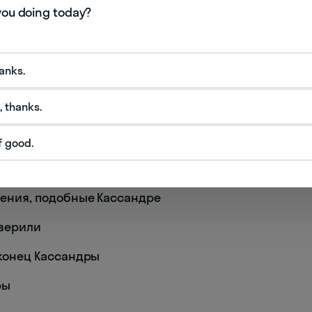
андры
ндры
hanks.
, thanks.
ра
f good.
ждения, подобные Кассандре
 верили
й конец Кассандры
ры