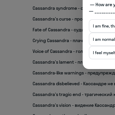
 — How are you doing today? 

Cassandra syndrome - синдром Касс
— _________
Cassandra's curse - проклятие Касса
I am fine, t
Fate of Cassandra - судьба Кассандры
I am normal
Crying Cassandra - плачущая Кассанд
Voice of Cassandra - голос Кассандры
I feel mysel
Cassandra's lament - плач Кассандры
Cassandra-like warnings - предупре
Cassandra disbelieved - Кассандре не
Cassandra's tragic end - трагически
Cassandra's vision - видение Кассанд