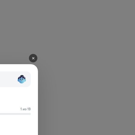
✕
1 из 19