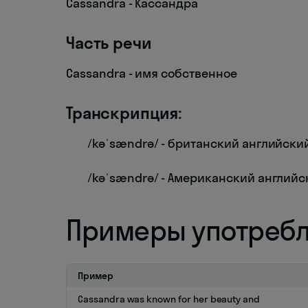
Cassandra - Кассандра
Часть речи
Cassandra - имя собственное
Транскрипция:
/kəˈsændrə/ - британский английски
/kəˈsændrə/ - Американский английс
Примеры употреб
Пример
Cassandra was known for her beauty and