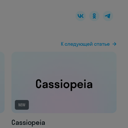
К следующей статье
NEW
Cassiopeia