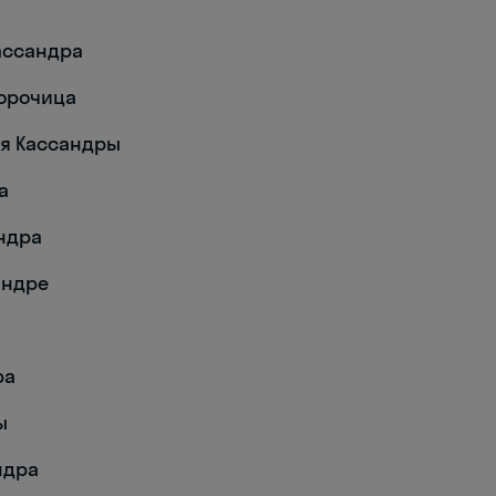
Кассандра
ророчица
ия Кассандры
а
андра
андре
а
ра
ы
ндра