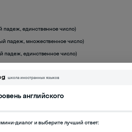
й падеж, единственное число)
ный падеж, множественное число)
ый падеж, единственное число)
школа иностранных языков
 Кассандры
уровень английского
ндры
сандры
мини-диалог и выберите лучший ответ:
