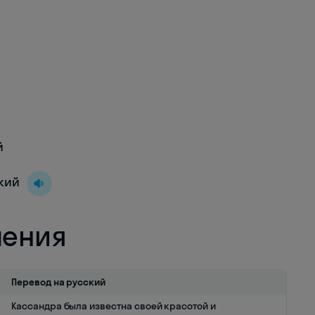
й
кий
ления
Перевод на русский
Кассандра была известна своей красотой и