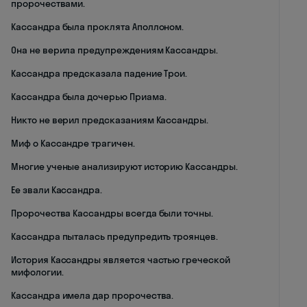
пророчествами.
Кассандра была проклята Аполлоном.
Она не верила предупреждениям Кассандры.
Кассандра предсказала падение Трои.
Кассандра была дочерью Приама.
Никто не верил предсказаниям Кассандры.
Миф о Кассандре трагичен.
Многие ученые анализируют историю Кассандры.
Ее звали Кассандра.
Пророчества Кассандры всегда были точны.
Кассандра пыталась предупредить троянцев.
История Кассандры является частью греческой
мифологии.
Кассандра имела дар пророчества.