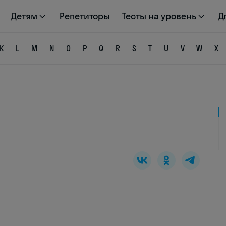
Детям
Репетиторы
Тесты на уровень
Д
K
L
M
N
O
P
Q
R
S
T
U
V
W
X