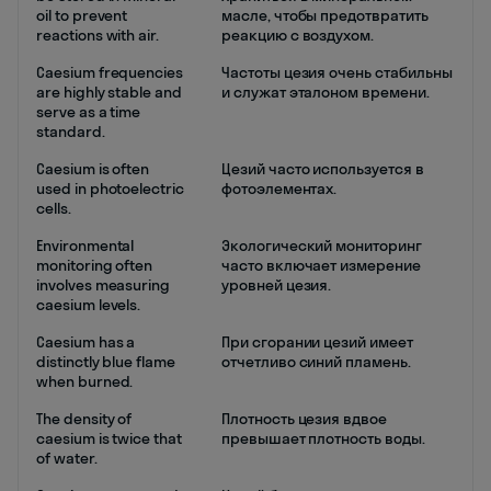
oil to prevent
масле, чтобы предотвратить
reactions with air.
реакцию с воздухом.
Caesium frequencies
Частоты цезия очень стабильны
are highly stable and
и служат эталоном времени.
serve as a time
standard.
Caesium is often
Цезий часто используется в
used in photoelectric
фотоэлементах.
cells.
Environmental
Экологический мониторинг
monitoring often
часто включает измерение
involves measuring
уровней цезия.
caesium levels.
Caesium has a
При сгорании цезий имеет
distinctly blue flame
отчетливо синий пламень.
when burned.
The density of
Плотность цезия вдвое
caesium is twice that
превышает плотность воды.
of water.