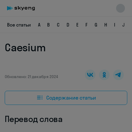
Все статьи
A
B
C
D
E
F
G
H
I
J
Caesium
Skyeng Chat
online
Обновлено: 21 декабря 2024
Содержание статьи
Перевод слова