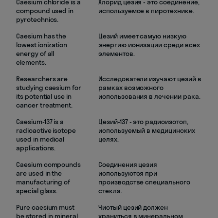
Caesium chloride is a
Хлорид цезия - это соединение,
compound used in
используемое в пиротехнике.
pyrotechnics.
Caesium has the
Цезий имеет самую низкую
lowest ionization
энергию ионизации среди всех
energy of all
элементов.
elements.
Researchers are
Исследователи изучают цезий в
studying caesium for
рамках возможного
its potential use in
использования в лечении рака.
cancer treatment.
Caesium-137 is a
Цезий-137 - это радиоизотоп,
radioactive isotope
используемый в медицинских
used in medical
целях.
applications.
Caesium compounds
Соединения цезия
are used in the
используются при
manufacturing of
производстве специального
special glass.
стекла.
Pure caesium must
Чистый цезий должен
be stored in mineral
храниться в минеральном