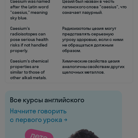
Caesium was named
Цезий был назван в честь
after the Latin word
латинского слова "caesius", что
"caesius," meaning
означает лазурный.
sky blue.
Caesium's
Радиоизотопы цезия могут
radioisotopes can
представлять серьезную
pose serious health
угрозу здоровью, если с ними
risks if not handled
не обращаться должным
properly.
образом.
Caesium's chemical
Химические свойства цезия
properties are
аналогичны свойствам других
similar to those of
щелочных металлов.
other alkali metals.
Все курсы английского
Начните говорить
с первого урока →