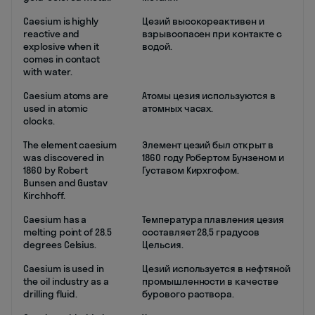
Caesium is highly
Цезий высокореактивен и
reactive and
взрывоопасен при контакте с
explosive when it
водой.
comes in contact
with water.
Caesium atoms are
Атомы цезия используются в
used in atomic
атомных часах.
clocks.
The element caesium
Элемент цезий был открыт в
was discovered in
1860 году Робертом Бунзеном и
1860 by Robert
Густавом Кирхгофом.
Bunsen and Gustav
Kirchhoff.
Caesium has a
Температура плавления цезия
melting point of 28.5
составляет 28,5 градусов
degrees Celsius.
Цельсия.
Caesium is used in
Цезий используется в нефтяной
the oil industry as a
промышленности в качестве
drilling fluid.
бурового раствора.