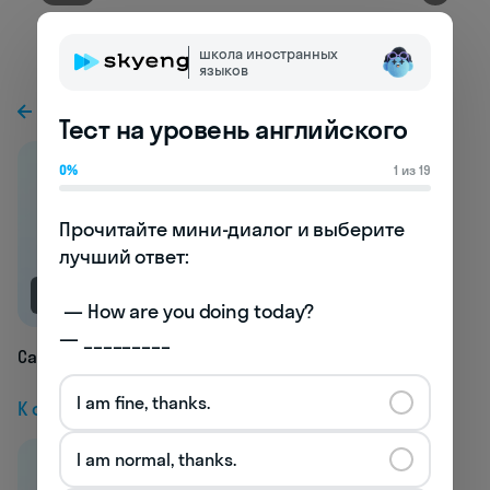
школа иностранных
языков
К предыдущей статье
Тест на уровень английского
0%
1 из 19
Прочитайте мини-диалог и выберите 
лучший ответ:

NEW
 — How are you doing today? 

— _________
Caesarian
I am fine, thanks.
К следующей статье
I am normal, thanks.