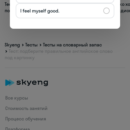
Тест: угадаете английское слово
Тест: насколько 
по транскрипции?
английские иди
I feel myself good.
Skyeng
Тесты
Тесты на словарный запас
Тест: подберите правильное английское слово
под картинку
Все курсы
Стоимость занятий
Процесс обучения
Платформа