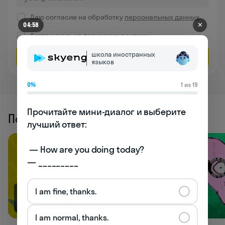
Даю согласие на обработку
персональных данных
✕
04:58
Соглашаюсь на
получение рекламы
школа иностранных
Оставить заявку
языков
0%
1 из 19
Прочитайте мини-диалог и выберите 
Похожие статьи
лучший ответ:

 — How are you doing today? 

— _________
I am fine, thanks.
4K
2.8K
I am normal, thanks.