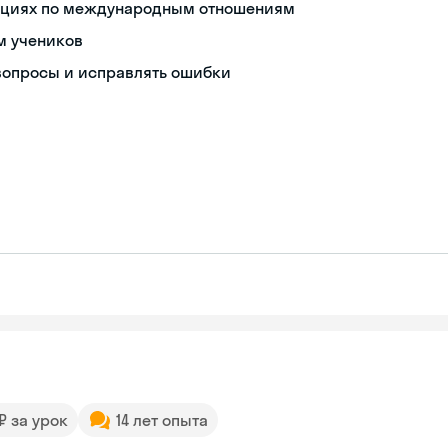
нциях по международным отношениям
м учеников
 вопросы и исправлять ошибки
 ₽ за урок
14 лет опыта