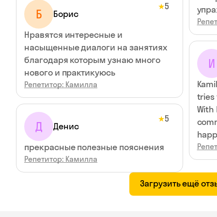
5
★
упра
Б
Борис
Репе
Нравятся интересные и
насыщенные диалоги на занятиях
благодаря которым узнаю много
И
нового и практикуюсь
Kamil
Репетитор: Камилла
tries
With 
5
★
comm
Д
Денис
happ
прекрасные полезные пояснения
Репе
Репетитор: Камилла
Загрузить ещё от