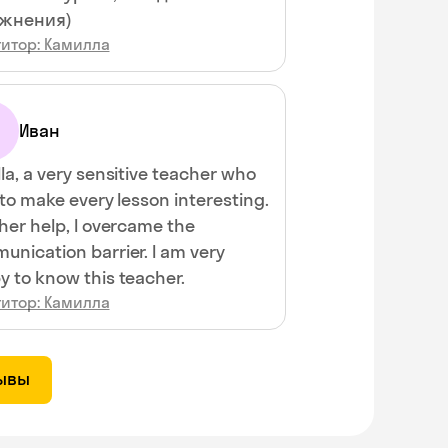
жнения)
титор: Камилла
Иван
la, a very sensitive teacher who
 to make every lesson interesting.
her help, I overcame the
unication barrier. I am very
y to know this teacher.
титор: Камилла
зывы