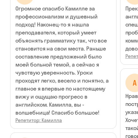
Огромное спасибо Камилле за
Прек
профессионализм и душевный
англ
подход! Наконец-то я нашла
спеш
преподавателя, который умеет
проб
объяснять грамматику так, что все
комм
становится на свои места. Раньше
дово
составление предложений было
Репе
моей больной темой, а сейчас я
чувствую уверенность. Уроки
проходят легко, весело и понятно, а
А
главное я впервые по настоящему
Нрав
вижу и ощущаю прогресс в
пост
английском. Камилла, вы -
указ
волшебница! Спасибо большое!
Хоче
Репетитор: Камилла
тако
гово