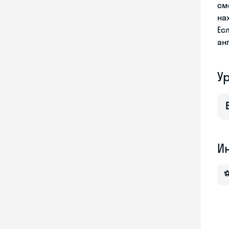
см
на
Ес
ан
У
И