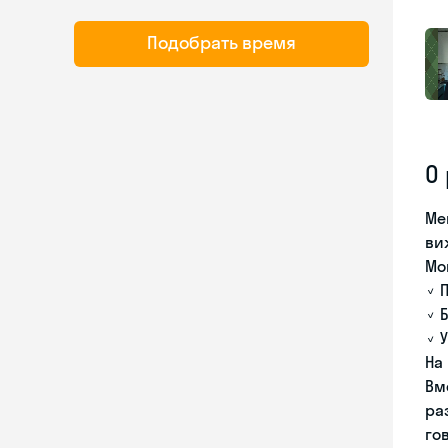
Подобрать время
О
Ме
ви
Мо
✓ 
✓ 
✓ 
На
Вм
ра
го