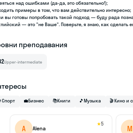
еяться над ошибками (да-да, это обязательно!);
ходить примеры в том, что вам действительно интересно;
ли вы готовы попробовать такой подход — буду рада позн
глийский — это "не Ваше". Поверьте, я знаю, как сделать 
ровни преподавания
B2
Upper-intermediate
нтересы
⚽
Спорт
💼
Бизнес
📚
Книги
🎵
Музыка
🎬
Кино и 
5
★
A
M
Alena