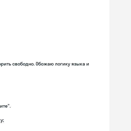
орить свободно. Обожаю логику языка и
ите".
у;