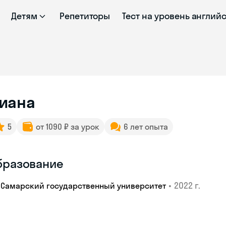
Детям
Репетиторы
Тест на уровень англий
иана
5
от 1090 ₽ за урок
6 лет опыта
бразование
•
2022 г.
Самарский государственный университет