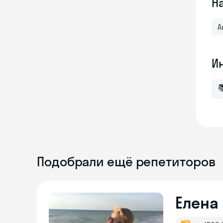
Н
А
И

Подобрали ещё репетиторов
Елена