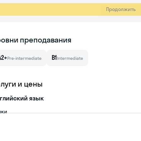
Продолжить
ровни преподавания
A2+
B1
Pre-intermediate
Intermediate
слуги и цены
глийский язык
оки