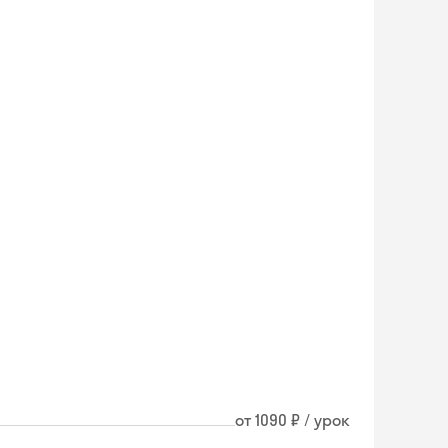
Skyeng Chat
от 1090 ₽ / урок
online