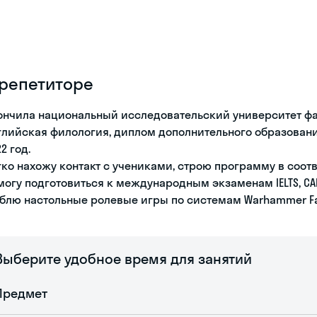
 репетиторе
ончила национальный исследовательский университет фа
глийская филология, диплом дополнительного образовани
2 год.
гко нахожу контакт с учениками, строю программу в соот
могу подготовиться к международным экзаменам IELTS, CAE,
блю настольные ролевые игры по системам Warhammer Fantas
Выберите удобное время для занятий
Предмет