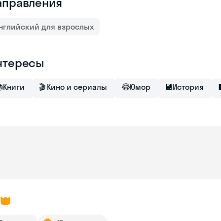
аправления
нглийский для взрослых
нтересы

Книги
🎬
Кино и сериалы
😂
Юмор
💾
История