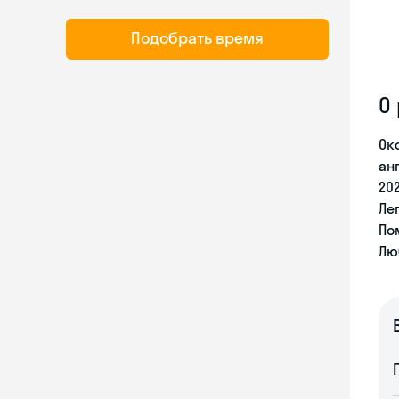
Подобрать время
О
Ок
ан
202
Ле
По
Лю