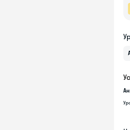
У
У
Ан
Ур