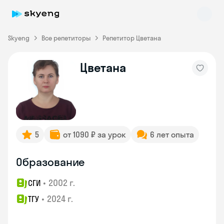
Skyeng
Все репетиторы
Репетитор Цветана
Цветана
Skyeng Chat
online
5
от 1090 ₽ за урок
6 лет опыта
Образование
•
2002 г.
СГИ
•
2024 г.
ТГУ