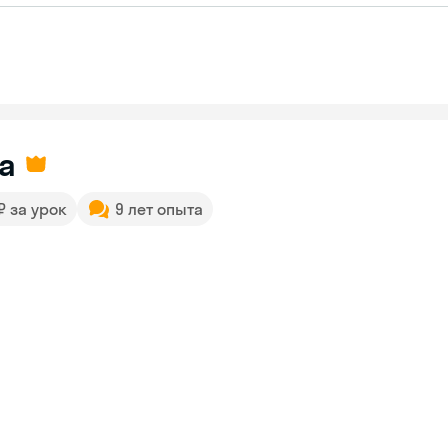
а
 ₽ за урок
9 лет опыта