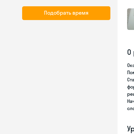
Подобрать время
О
Ок
По
Ст
фо
ре
На
сл
У