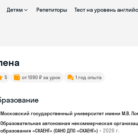
Детям
Репетиторы
Тест на уровень англий
лена
5
от 1090 ₽ за урок
1 год опыта
бразование
Московский государственный университет имени М.В. Л
Образовательная автономная некоммерческая организац
•
2026 г.
образования «СКАЕНГ» (ОАНО ДПО «СКАЕНГ»)