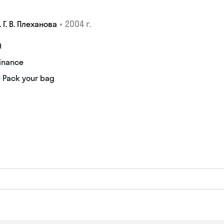
•
2004 г.
. В. Плеханова
Э
inance
 Pack your bag