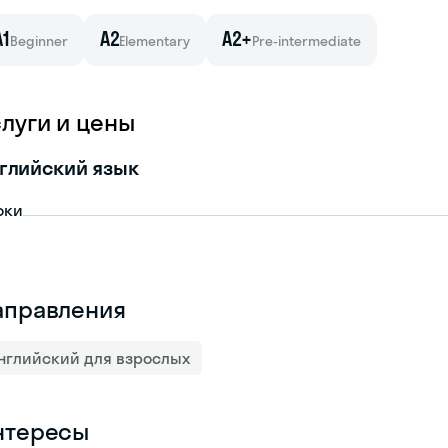
A1
A2
A2+
Beginner
Elementary
Pre-intermediate
слуги и цены
глийский язык
оки
аправления
нглийский для взрослых
нтересы