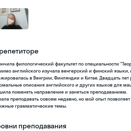
 репетиторе
ончила филологический факультет по специальности "Тео
мимо английского изучала венгерский и финский языки, и
ажировалась в Венгрии, Финляндии и Китае. Двадцать лет
рмальные описания английского и других языков для маш
шила поменять направление и заняться преподаванием.
чала преподавать совсем недавно, но мой опыт позволяе
ожные грамматические темы.
ровни преподавания