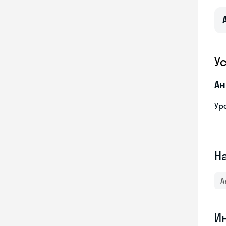
У
Ан
Ур
Н
А
И