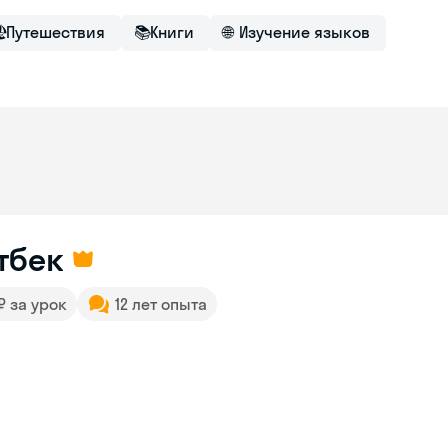

Путешествия
📚
Книги
🌐
Изучение языков
тбек
 ₽ за урок
12 лет опыта