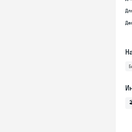
Дл
Де
Н
Б
И
