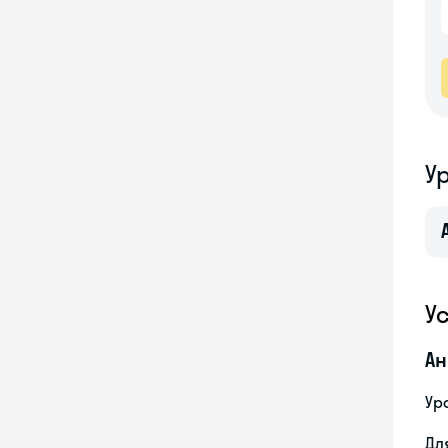
У
У
Ан
Ур
Дл