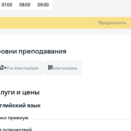
07:00
08:00
09:00
Продолжить
ровни преподавания
A2+
B1
Pre-intermediate
Intermediate
слуги и цены
глийский язык
оки премиум
я путешествий