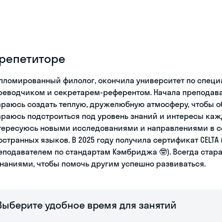
 репетиторе
пломированный филолог, окончила университет по специа
реводчиком и секретарем-референтом. Начала преподавать
араюсь создать теплую, дружелюбную атмосферу, чтобы о
араюсь подстроиться под уровень знаний и интересы каж
тересуюсь новыми исследованиями и направлениями в с
остранных языков. В 2025 году получила сертификат CELTA 
еподавателем по стандартам Кэмбриджа 🤓). Всегда стар
знаниями, чтобы помочь другим успешно развиваться.
Выберите удобное время для занятий