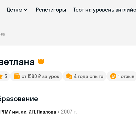
Детям
Репетиторы
Тест на уровень англий
на
ветлана
5
от 1590 ₽ за урок
4 года опыта
1 отзыв
бразование
•
2007 г.
РГМУ им. ак. И.П. Павлова