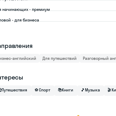
я начинающих - премиум
ловой - для бизнеса
аправления
изнес-английский
Для путешествий
Разговорный ан
нтересы

Путешествия
⚽
Спорт
📚
Книги
🎵
Музыка
🎬
К