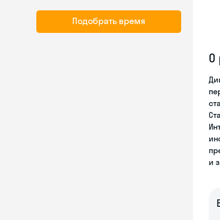
Подобрать время
О
Ди
пе
ст
Ст
Ин
ин
пр
и 