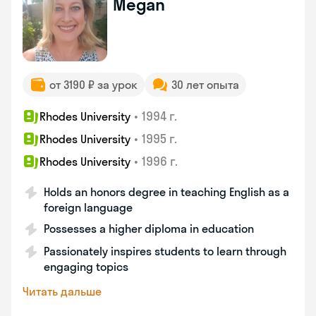
Megan
от 3190 ₽ за урок
30 лет опыта
•
1994 г.
Rhodes University
•
1995 г.
Rhodes University
•
1996 г.
Rhodes University
Holds an honors degree in teaching English as a
foreign language
Possesses a higher diploma in education
Passionately inspires students to learn through
engaging topics
Читать дальше